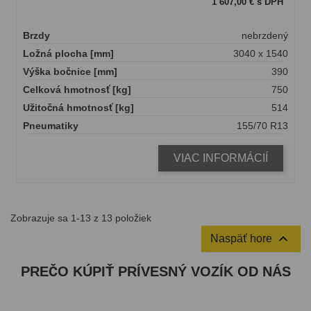
1 607,00 € s DPH
Brzdy
nebrzdený
Ložná plocha [mm]
3040 x 1540
Výška bočnice [mm]
390
Celková hmotnosť [kg]
750
Užitočná hmotnosť [kg]
514
Pneumatiky
155/70 R13
VIAC INFORMÁCIÍ
Zobrazuje sa 1-13 z 13 položiek

Naspäť hore
PREČO KÚPIŤ PRÍVESNÝ VOZÍK OD NÁS