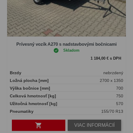
Prívesný vozík A270 s nadstavbovými bočnicami
Skladom
1 184,00 € s DPH
Brzdy
nebrzdený
Ložná plocha [mm]
2700 x 1350
Výška bočnice [mm]
700
Celková hmotnosť [kg]
750
Užitočná hmotnosť [kg]
570
Pneumatiky
155/70 R13

VIAC INFORMÁCIÍ