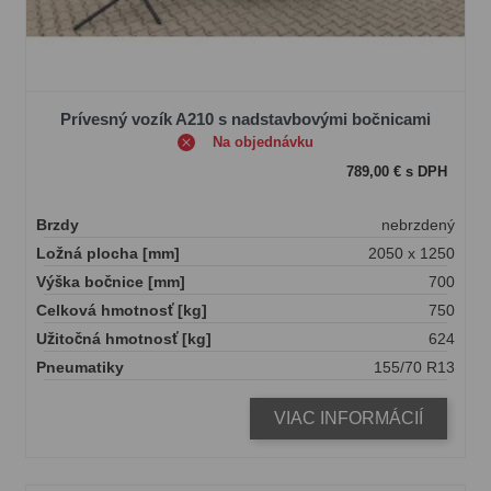
Prívesný vozík A210 s nadstavbovými bočnicami
Na objednávku
789,00 € s DPH
Brzdy
nebrzdený
Ložná plocha [mm]
2050 x 1250
Výška bočnice [mm]
700
Celková hmotnosť [kg]
750
Užitočná hmotnosť [kg]
624
Pneumatiky
155/70 R13
VIAC INFORMÁCIÍ