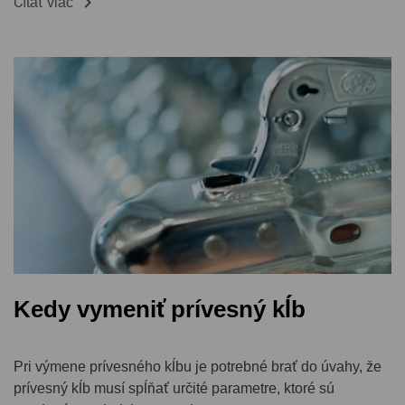

Čítať viac
Kedy vymeniť prívesný kĺb
Pri výmene prívesného kĺbu je potrebné brať do úvahy, že
prívesný kĺb musí spĺňať určité parametre, ktoré sú