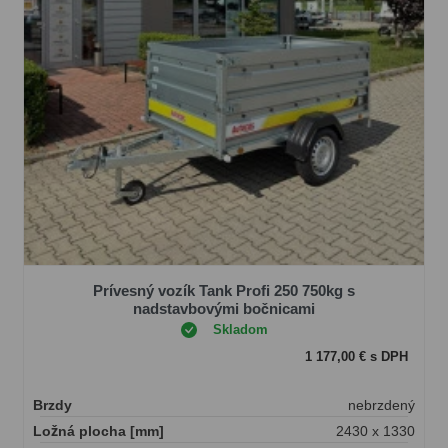
Prívesný vozík Tank Profi 250 750kg s
nadstavbovými bočnicami
Skladom
1 177,00 € s DPH
Brzdy
nebrzdený
Ložná plocha [mm]
2430 x 1330