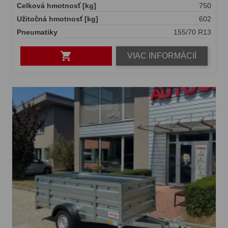
Celková hmotnosť [kg]
750
Užitočná hmotnosť [kg]
602
Pneumatiky
155/70 R13

VIAC INFORMÁCIÍ