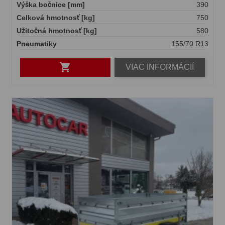
Výška bočnice [mm]
390
Celková hmotnosť [kg]
750
Užitočná hmotnosť [kg]
580
Pneumatiky
155/70 R13

VIAC INFORMÁCIÍ