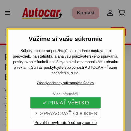


Kontakt

Vážime si vaše súkromie
Súbory cookie sa používajú na ukladanie nastavení a
PRÍVESNÉ VOZÍKY S
predvolieb, na štatistiku a analýzu používateľského správania,
poskytovanie funkcií sociálnych sietí a personalizáciu obsahu
NADSTAVBOVÝMI
a reklám. Súhlas poskytujete spoločnosti AUTOCAR - Ťažné
zariadenia, s.r.o.
BOČNICAMI A SIEŤAMI
Zásady ochrany súkromných údajov
V ponuke máme široký sortiment prívesných vozíkov s
Viac informácií
celkovou hmotnosťou do 750 kg – univerzálne prívesné
PRIJAŤ VŠETKO

vozíky na prepravu rôzneho tovaru, sklopné valníkové
prívesné vozíky so zváraným rámom a odnímatelnými
SPRAVOVAŤ COOKIES

bočnicami, jednonápravové nákladné sklopné (na oji)
Povoliť nevyhnutné súbory cookie
valníkové vozíky, dvojnápravové nákladné valníkové