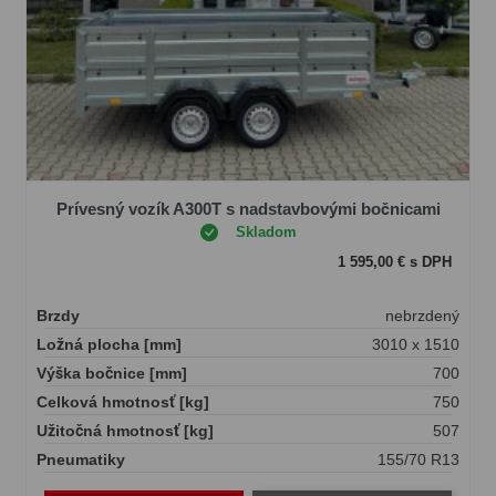
Prívesný vozík A300T s nadstavbovými bočnicami
Skladom
1 595,00 € s DPH
Brzdy
nebrzdený
Ložná plocha [mm]
3010 x 1510
Výška bočnice [mm]
700
Celková hmotnosť [kg]
750
Užitočná hmotnosť [kg]
507
Pneumatiky
155/70 R13