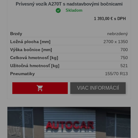
Prívesný vozík A270T s nadstavbovými bočnicami
Skladom
1 393,00 € s DPH
Brzdy
nebrzdený
Ložná plocha [mm]
2700 x 1350
Výška bočnice [mm]
700
Celková hmotnosť [kg]
750
Užitočná hmotnosť [kg]
521
Pneumatiky
155/70 R13

VIAC INFORMÁCIÍ