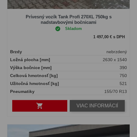
Prívesný vozík Tank Profi 270XL 750kg s
nadstavbovými bočnicami
Skladom
1 497,00 € s DPH
Brzdy
nebrzdený
Ložná plocha [mm]
2630 x 1540
Výška bočnice [mm]
390
Celková hmotnosť [kg]
750
Užitočná hmotnosť [kg]
521
Pneumatiky
155/70 R13

VIAC INFORMÁCIÍ