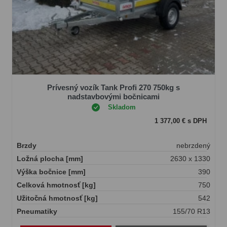
Prívesný vozík Tank Profi 270 750kg s
nadstavbovými bočnicami
Skladom
1 377,00 € s DPH
Brzdy
nebrzdený
Ložná plocha [mm]
2630 x 1330
Výška bočnice [mm]
390
Celková hmotnosť [kg]
750
Užitočná hmotnosť [kg]
542
Pneumatiky
155/70 R13