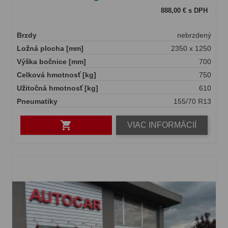
888,00 € s DPH
Brzdy
nebrzdený
Ložná plocha [mm]
2350 x 1250
Výška bočnice [mm]
700
Celková hmotnosť [kg]
750
Užitočná hmotnosť [kg]
610
Pneumatiky
155/70 R13

VIAC INFORMÁCIÍ