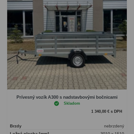
Prívesný vozík A300 s nadstavbovými bočnicami
Skladom
1 340,00 € s DPH
Brzdy
nebrzdený
Ložná plocha [mm]
3010 x 1510