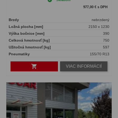
977,00 € s DPH
Brzdy
nebrzdený
Ložná plocha [mm]
2150 x 1230
Výška bočnice [mm]
390
Celková hmotnosť [kg]
750
Užitočná hmotnosť [kg]
597
Pneumatiky
155/70 R13

VIAC INFORMÁCIÍ