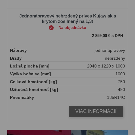
Jednonápravový nebrzdený príves Kujawiak s
krytom zosilnený na 1,3t
Na objednávku
2 859,00 € s DPH
Nápravy
jednonápravový
Brzdy
nebrzdený
Ložná plocha [mm]
2040 x 1220 x 1000
Výška bočnice [mm]
1000
Celková hmotnosť [kg]
750
Užitočná hmotnosť [kg]
490
Pneumatiky
185R14C
VIAC INFORMÁCIÍ