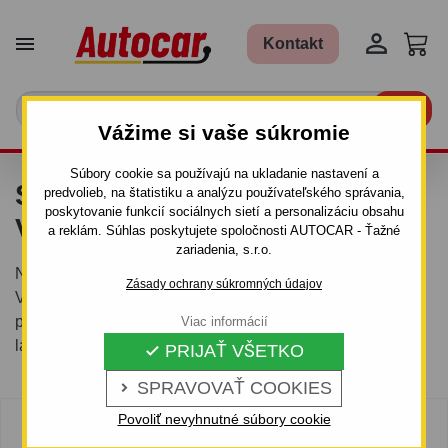


Kontakt

Vážime si vaše súkromie
Súbory cookie sa používajú na ukladanie nastavení a
SKRIŇOVÉ PRÍVESNÉ
predvolieb, na štatistiku a analýzu používateľského správania,
poskytovanie funkcií sociálnych sietí a personalizáciu obsahu
VOZÍKY
a reklám. Súhlas poskytujete spoločnosti AUTOCAR - Ťažné
zariadenia, s.r.o.
Nebrzdené a brzdené skriňové prívesy od 750 kg do 3,5 t.
Zásady ochrany súkromných údajov
V ponuke tri varianty - prívesy s kolesami vedľa ložnej
plochy, prívesy pod ložnou plochou alebo prívesy s
Viac informácií
laminátovým vekom.
PRIJAŤ VŠETKO

SPRAVOVAŤ COOKIES

Povoliť nevyhnutné súbory cookie