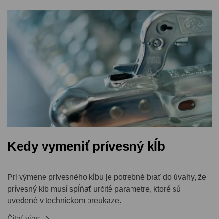
Kedy vymeniť prívesný kĺb
Pri výmene prívesného kĺbu je potrebné brať do úvahy, že
prívesný kĺb musí spĺňať určité parametre, ktoré sú
uvedené v technickom preukaze.

Čítať viac