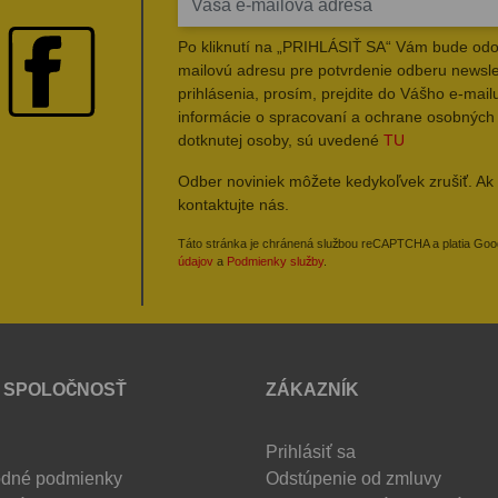
Po kliknutí na „PRIHLÁSIŤ SA“ Vám bude odo
mailovú adresu pre potvrdenie odberu newsle
prihlásenia, prosím, prejdite do Vášho e-mailu
informácie o spracovaní a ochrane osobných
dotknutej osoby, sú uvedené
TU
Odber noviniek môžete kedykoľvek zrušiť. Ak 
kontaktujte nás.
Táto stránka je chránená službou reCAPTCHA a platia Go
údajov
a
Podmienky služby
.
 SPOLOČNOSŤ
ZÁKAZNÍK
Prihlásiť sa
dné podmienky
Odstúpenie od zmluvy