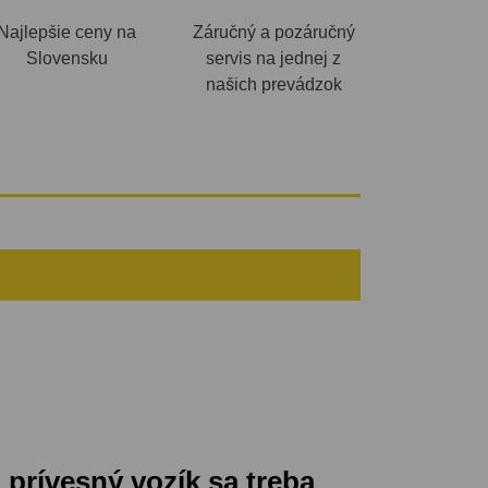
Najlepšie ceny na
Záručný a pozáručný
Slovensku
servis na jednej z
našich prevádzok
o prívesný vozík sa treba