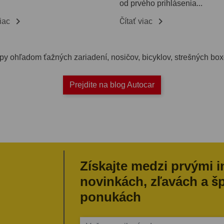
od prvého prihlásenia...


viac
Čítať viac
 tipy ohľadom ťažných zariadení, nosičov, bicyklov, strešných b
Prejdite na blog Autocar
Získajte medzi prvými 
novinkách, zľavách a š
ponukách