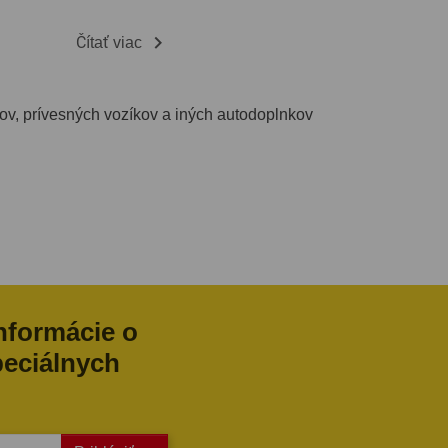

Čítať viac
oxov, prívesných vozíkov a iných autodoplnkov
informácie o
peciálnych