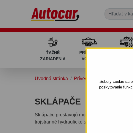
ŤAŽNÉ
PRÍVESNÉ
DIELY P
ZARIADENIA
VOZÍKY
VOZÍK
Úvodná stránka
Prívesné vozíky
Sklápače
Súbory cookie sa po
poskytovanie funkc
SKLÁPAČE
Sklápače prestavujú možnosť jednoduchej pre
trojstranné hydraulické sklápače s kolesami p