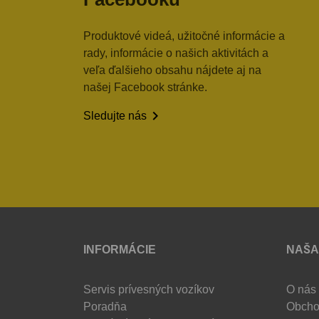
Produktové videá, užitočné informácie a
rady, informácie o našich aktivitách a
veľa ďalšieho obsahu nájdete aj na
našej Facebook stránke.

Sledujte nás
INFORMÁCIE
NAŠA
Servis prívesných vozíkov
O nás
Poradňa
Obcho