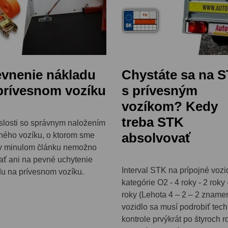
vnenie nákladu
Chystáte sa na 
prívesnom vozíku
s prívesným
vozíkom? Kedy
treba STK
slosti so správnym naložením
absolvovať
ného vozíku, o ktorom sme
 v minulom článku nemožno
ť ani na pevné uchytenie
Interval STK na prípojné vozi
u na prívesnom vozíku.
kategórie O2 - 4 roky - 2 roky 
roky (Lehota 4 – 2 – 2 zname
vozidlo sa musí podrobiť tech
kontrole prvýkrát po štyroch 