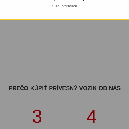
Viac informácií
PREČO KÚPIŤ PRÍVESNÝ VOZÍK OD NÁS
3
4