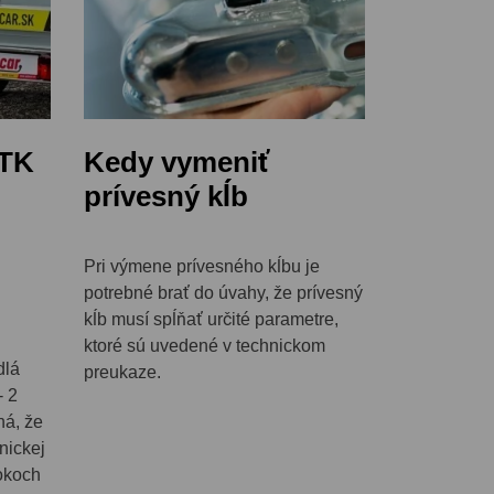
STK
Kedy vymeniť
prívesný kĺb
Pri výmene prívesného kĺbu je
potrebné brať do úvahy, že prívesný
kĺb musí spĺňať určité parametre,
ktoré sú uvedené v technickom
dlá
preukaze.
- 2
ná, že
nickej
rokoch