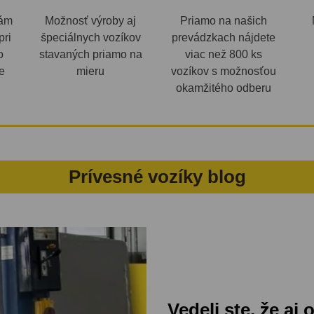
Vám
Možnosť výroby aj
Priamo na našich
pri
špeciálnych vozíkov
prevádzkach nájdete
o
stavaných priamo na
viac než 800 ks
e
mieru
vozíkov s možnosťou
okamžitého odberu
Prívesné vozíky blog
Vedeli ste, že aj 