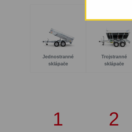
Jednostranné
Trojstranné
sklápače
sklápače
1
2