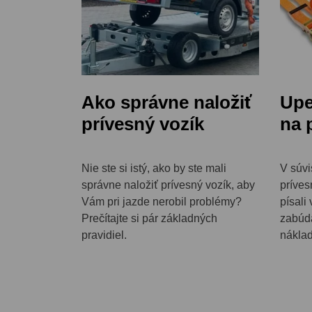
Ako správne naložiť
Upe
prívesný vozík
na 
Nie ste si istý, ako by ste mali
V súvi
správne naložiť prívesný vozík, aby
príves
Vám pri jazde nerobil problémy?
písali
Prečítajte si pár základných
zabúda
pravidiel.
náklad