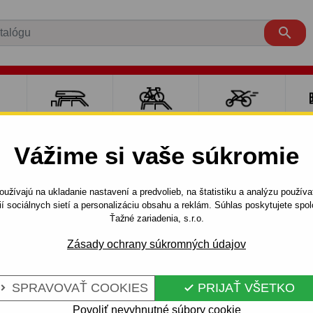

RE
NOSIČE A
NOSIČE NA
ŠPORT S
PO
Y
BOXY
BICYKLE
DEŤMI
P
Vážime si vaše súkromie
užívajú na ukladanie nastavení a predvolieb, na štatistiku a analýzu použív
ií sociálnych sietí a personalizáciu obsahu a reklám. Súhlas poskytujete sp
Ťažné zariadenia, s.r.o.
Zásady ochrany súkromných údajov
pravy a následne vyloženia tovaru pomocou vyklopenia. V naše
od ložnou plochou.
SPRAVOVAŤ COOKIES
PRIJAŤ VŠETKO


Povoliť nevyhnutné súbory cookie