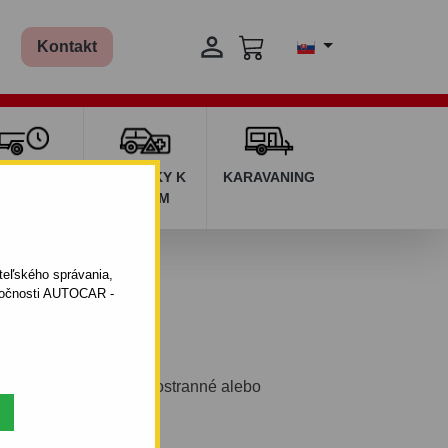

Kontakt
ŽIČOVŇA
DOPLNKY K
KARAVANING
RÍVESOV
AUTÁM
ateľského správania,
oločnosti AUTOCAR -
j ponuke nájdete jednostranné alebo