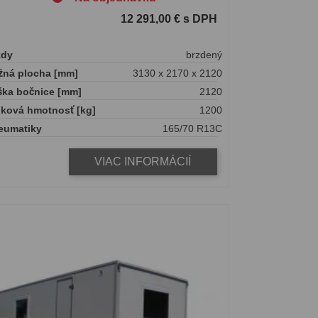
12 291,00 € s DPH
zdy
brzdený
žná plocha [mm]
3130 x 2170 x 2120
ška bočnice [mm]
2120
lková hmotnosť [kg]
1200
eumatiky
165/70 R13C
VIAC INFORMÁCIÍ