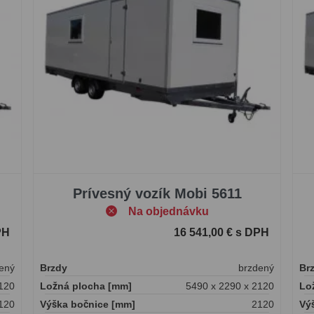
Prívesný vozík Mobi 5611
Na objednávku
PH
16 541,00 € s DPH
ený
Brzdy
brzdený
Br
120
Ložná plocha [mm]
5490 x 2290 x 2120
Lo
120
Výška bočnice [mm]
2120
Vý