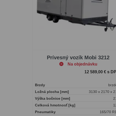
Prívesný vozík Mobi 3212
Na objednávku
12 589,00 € s D
Brzdy
brzd
Ložná plocha [mm]
3130 x 2170 x 2
Výška bočnice [mm]
2
Celková hmotnosť [kg]
1
Pneumatiky
165/70 R