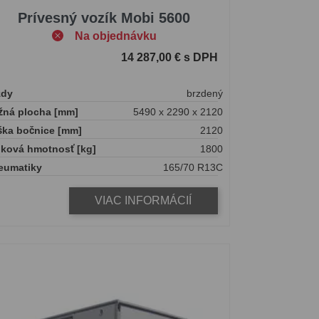
Prívesný vozík Mobi 5600
Na objednávku
14 287,00 € s DPH
zdy
brzdený
žná plocha [mm]
5490 x 2290 x 2120
ška bočnice [mm]
2120
lková hmotnosť [kg]
1800
eumatiky
165/70 R13C
VIAC INFORMÁCIÍ