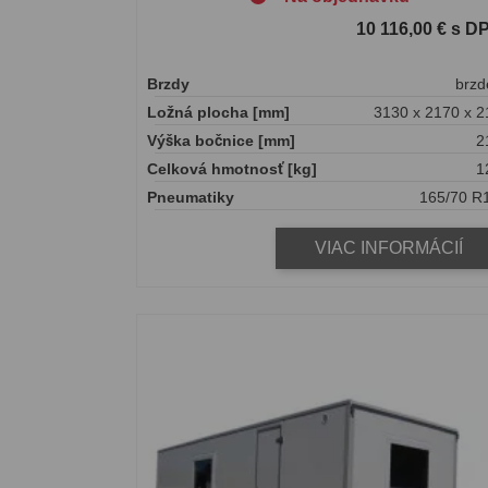
10 116,00 € s D
Brzdy
brzd
Ložná plocha [mm]
3130 x 2170 x 2
Výška bočnice [mm]
2
Celková hmotnosť [kg]
1
Pneumatiky
165/70 R
VIAC INFORMÁCIÍ