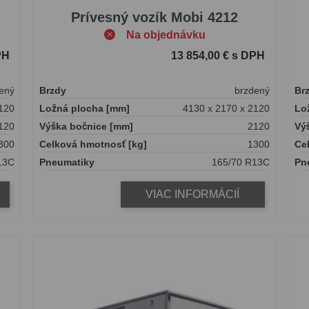
Prívesný vozík Mobi 4212
Na objednávku
PH
13 854,00 € s DPH
ený
Brzdy
brzdený
Br
120
Ložná plocha [mm]
4130 x 2170 x 2120
Lo
120
Výška bočnice [mm]
2120
Vý
300
Celková hmotnosť [kg]
1300
Ce
13C
Pneumatiky
165/70 R13C
Pn
VIAC INFORMÁCIÍ