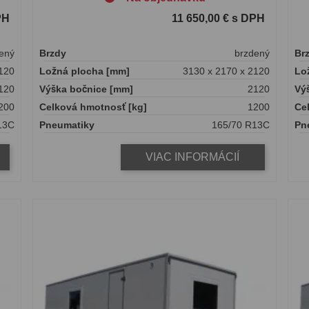
PH
11 650,00 € s DPH
ený
Brzdy
brzdený
Br
120
Ložná plocha [mm]
3130 x 2170 x 2120
Lo
120
Výška bočnice [mm]
2120
Vý
200
Celková hmotnosť [kg]
1200
Ce
13C
Pneumatiky
165/70 R13C
Pn
VIAC INFORMÁCIÍ