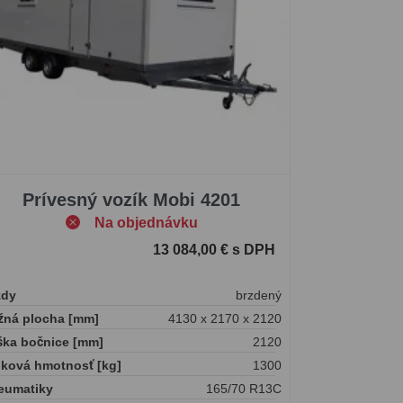
Prívesný vozík Mobi 4201
Na objednávku
13 084,00 € s DPH
zdy
brzdený
žná plocha [mm]
4130 x 2170 x 2120
ška bočnice [mm]
2120
lková hmotnosť [kg]
1300
eumatiky
165/70 R13C