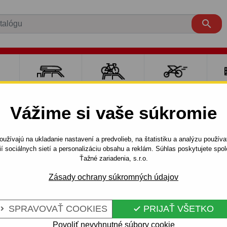

RE
NOSIČE A
NOSIČE NA
ŠPORT S
PO
Y
BOXY
BICYKLE
DEŤMI
P
Vážime si vaše súkromie
 prívesné vozíky
Mobilné bunky
užívajú na ukladanie nastavení a predvolieb, na štatistiku a analýzu použív
ií sociálnych sietí a personalizáciu obsahu a reklám. Súhlas poskytujete sp
Ťažné zariadenia, s.r.o.
Zásady ochrany súkromných údajov
deniach - šatne, kancelárie, obytné časti, sociálne zariadenia,
SPRAVOVAŤ COOKIES
PRIJAŤ VŠETKO


Povoliť nevyhnutné súbory cookie