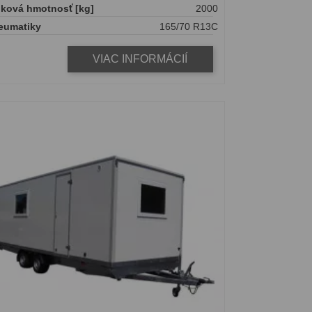
lková hmotnosť [kg]
2000
eumatiky
165/70 R13C
VIAC INFORMÁCIÍ