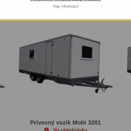
Viac informácií
Prívesný vozík Mobi 3201
Na objednávku