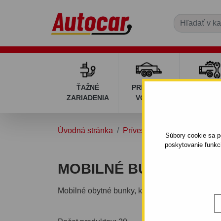
ŤAŽNÉ
PRÍVESNÉ
DIELY P
ZARIADENIA
VOZÍKY
VOZÍK
Úvodná stránka
Prívesné vozíky
Špeciálne
Súbory cookie sa po
poskytovanie funkc
MOBILNÉ BUNKY
Mobilné obytné bunky, ktoré sú v rôznych preve