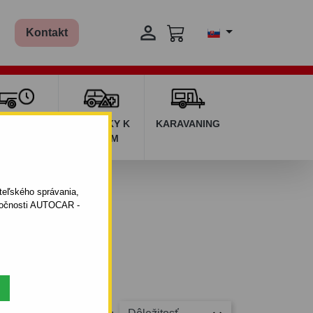

Kontakt
ŽIČOVŇA
DOPLNKY K
KARAVANING
RÍVESOV
AUTÁM
ateľského správania,
oločnosti AUTOCAR -
 a podobne.