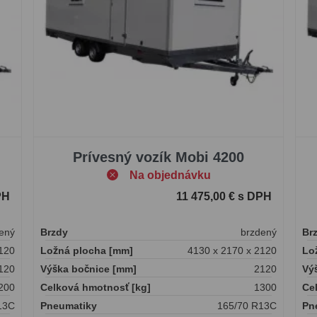
Prívesný vozík Mobi 4200
Na objednávku
PH
11 475,00 € s DPH
ený
Brzdy
brzdený
Br
120
Ložná plocha [mm]
4130 x 2170 x 2120
Lo
120
Výška bočnice [mm]
2120
Vý
200
Celková hmotnosť [kg]
1300
Ce
13C
Pneumatiky
165/70 R13C
Pn