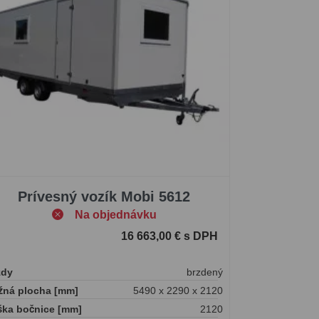
Prívesný vozík Mobi 5612
Na objednávku
16 663,00 € s DPH
zdy
brzdený
žná plocha [mm]
5490 x 2290 x 2120
ška bočnice [mm]
2120