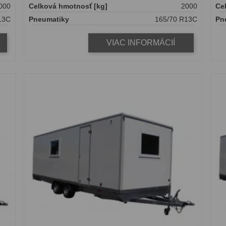
000
Celková hmotnosť [kg]
2000
Ce
13C
Pneumatiky
165/70 R13C
Pn
VIAC INFORMÁCIÍ