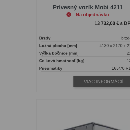
Prívesný vozík Mobi 4211
Na objednávku
13 732,00 € s D
Brzdy
brzd
Ložná plocha [mm]
4130 x 2170 x 2
Výška bočnice [mm]
2
Celková hmotnosť [kg]
1
Pneumatiky
165/70 R
VIAC INFORMÁCIÍ