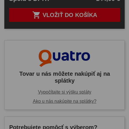

VLOŽIŤ DO KOŠÍKA
Tovar u nás môžete nakúpiť aj na
splátky
Vypočítajte si výšku spláty
Ako u nás nakúpite na splátky?
Potrebujete pomôcť s výberom?