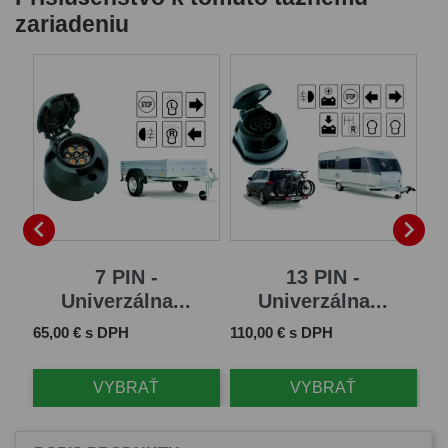
zariadeniu


7 PIN -
13 PIN -
Univerzálna...
Univerzálna...
Cena
Cena
Ce
65,00 € s DPH
110,00 € s DPH
79
VYBRAŤ
VYBRAŤ