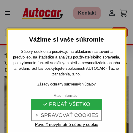


Kontakt

Vážime si vaše súkromie
Súbory cookie sa používajú na ukladanie nastavení a
ŤAŽNÉ ZARIADENIE PRE MERCEDES
predvolieb, na štatistiku a analýzu používateľského správania,
VANEO - 5 DV. (414) - SKRUTKOVÝ SYSTÉM -
poskytovanie funkcií sociálnych sietí a personalizáciu obsahu
a reklám. Súhlas poskytujete spoločnosti AUTOCAR - Ťažné
OD 2002 DO
zariadenia, s.r.o.
Zásady ochrany súkromných údajov
Viac informácií
PRIJAŤ VŠETKO

SPRAVOVAŤ COOKIES

Povoliť nevyhnutné súbory cookie