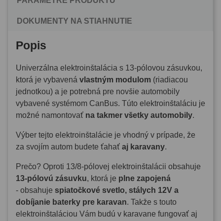
PARAMETRE PRODUKTU
DOKUMENTY NA STIAHNUTIE
Popis
Univerzálna elektroinštalácia s 13-pólovou zásuvkou,
ktorá je vybavená
vlastným modulom
(riadiacou
jednotkou) a je potrebná pre novšie automobily
vybavené systémom CanBus. Túto elektroinštaláciu je
možné namontovať
na takmer všetky automobily
.
Výber tejto elektroinštalácie je vhodný v prípade, že
za svojím autom budete ťahať
aj karavany
.
Prečo? Oproti 13/8-pólovej elektroinštalácii obsahuje
13-pólovú zásuvku
, ktorá je
plne zapojená
- obsahuje
spiatočkové svetlo, stálych 12V a
dobíjanie baterky pre karavan
. Takže s touto
elektroinštaláciou Vám budú v karavane fungovať aj