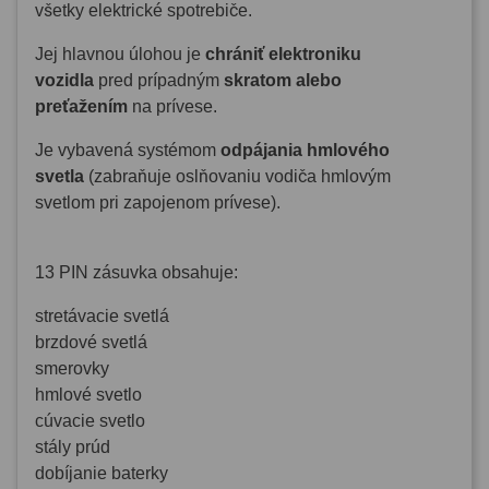
všetky elektrické spotrebiče.
Jej hlavnou úlohou je
chrániť elektroniku
vozidla
pred prípadným
skratom alebo
preťažením
na prívese.
Je vybavená systémom
odpájania hmlového
svetla
(zabraňuje oslňovaniu vodiča hmlovým
svetlom pri zapojenom prívese).
13 PIN zásuvka obsahuje:
stretávacie svetlá
brzdové svetlá
smerovky
hmlové svetlo
cúvacie svetlo
stály prúd
dobíjanie baterky