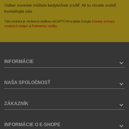
Odber noviniek môžete kedykoľvek zrušiť. Ak to chcete urobiť,
kontaktujte nás.
Táto stránka je chránená službou reCAPTCHA a platia Google
Zásady ochrany
osobných údajov
a
Podmienky služby
.
INFORMÁCIE
NAŠA SPOLOČNOSŤ
ZÁKAZNÍK
INFORMÁCIE O E-SHOPE