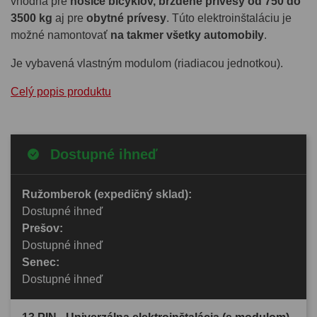
vhodná pre
nosiče bicyklov, brzdené prívesy od 750 do
3500 kg
aj pre
obytné prívesy
. Túto elektroinštaláciu je
možné namontovať
na takmer všetky automobily
.
Je vybavená vlastným modulom (riadiacou jednotkou).
Celý popis produktu
Dostupné ihneď
Ružomberok (expedičný sklad):
Dostupné ihneď
Prešov:
Dostupné ihneď
Senec:
Dostupné ihneď