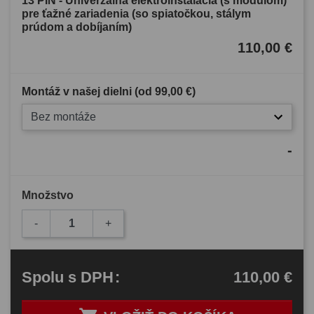
13 PIN - Univerzálna elektroinštalácia (s modulom)
pre ťažné zariadenia (so spiatočkou, stálym
prúdom a dobíjaním)
110,00 €
Montáž v našej dielni (od
99,00 €
)
Bez montáže
-
Množstvo
-
+
110,00 €
Spolu
s DPH
: