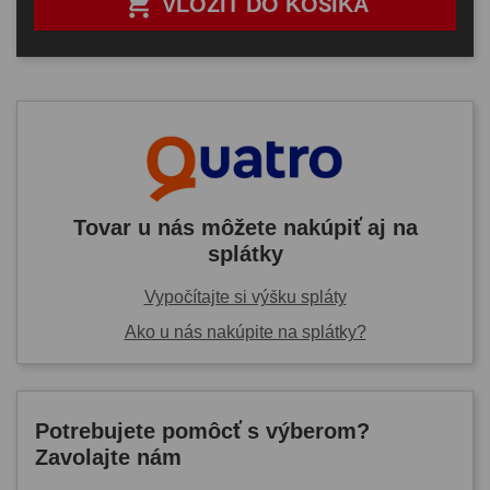

VLOŽIŤ DO KOŠÍKA
Tovar u nás môžete nakúpiť aj na
splátky
Vypočítajte si výšku spláty
Ako u nás nakúpite na splátky?
Potrebujete pomôcť s výberom?
Zavolajte nám