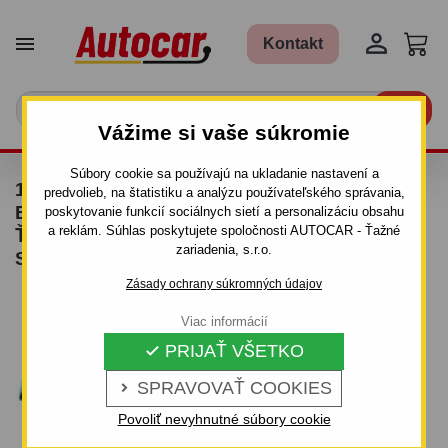


Kontakt

Vážime si vaše súkromie
Súbory cookie sa používajú na ukladanie nastavení a
13 PIN - UNIVERZÁLNA
predvolieb, na štatistiku a analýzu používateľského správania,
ELEKTROINŠTALÁCIA (S MODULOM) PRE
poskytovanie funkcií sociálnych sietí a personalizáciu obsahu
a reklám. Súhlas poskytujete spoločnosti AUTOCAR - Ťažné
ŤAŽNÉ ZARIADENIA (SO SPIATOČKOU,
zariadenia, s.r.o.
STÁLYM PRÚDOM A DOBÍJANÍM)
Zásady ochrany súkromných údajov
Viac informácií
PRIJAŤ VŠETKO

SPRAVOVAŤ COOKIES

Povoliť nevyhnutné súbory cookie