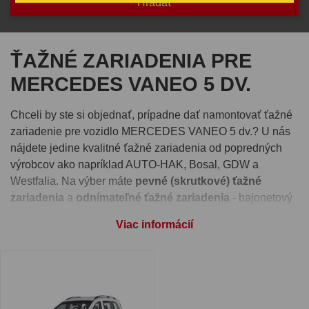
ŤAŽNÉ ZARIADENIA PRE
MERCEDES VANEO 5 DV.
Chceli by ste si objednať, prípadne dať namontovať ťažné
zariadenie pre vozidlo MERCEDES VANEO 5 dv.? U nás
nájdete jedine kvalitné ťažné zariadenia od popredných
výrobcov ako napríklad AUTO-HAK, Bosal, GDW a
Westfalia. Na výber máte
pevné (skrutkové) ťažné
zariadenia
a
odnímateľné ťažné zariadenia
- bajonetový
systém alebo vertikálny automatický systém.
Viac informácií
Pre správnu funkčnosť ťažného zariadenia je nutné vybrať
si aj
elektroinštaláciu
, ktorú nájdete pri detaile každého
ťažného zariadenia. Takisto si môžete pri produkte zvoliť
montáž ťažného zariadenia
na jednej z našich prevádzok -
Ivachnová, Senec alebo Prešov.