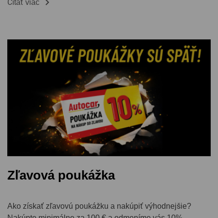

Čítať viac
Zľavová poukážka
Ako získať zľavovú poukážku a nakúpiť výhodnejšie?
Nakúpte minimálne za 100 € a odmeníme vás 10%