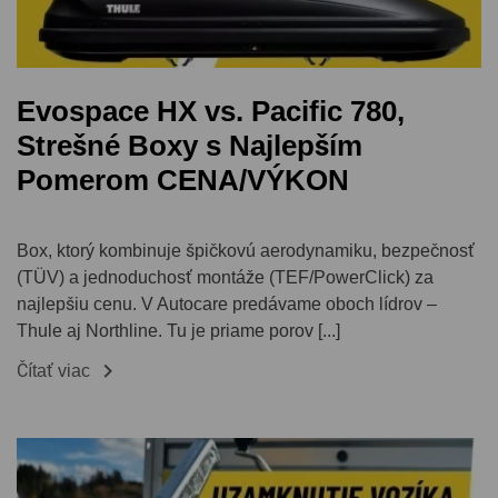
Evospace HX vs. Pacific 780,
Strešné Boxy s Najlepším
Pomerom CENA/VÝKON
Box, ktorý kombinuje špičkovú aerodynamiku, bezpečnosť
(TÜV) a jednoduchosť montáže (TEF/PowerClick) za
najlepšiu cenu. V Autocare predávame oboch lídrov –
Thule aj Northline. Tu je priame porov [...]

Čítať viac