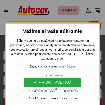


Kontakt

Vážime si vaše súkromie
Súbory cookie sa používajú na ukladanie nastavení a
Hľadám ťažné pre auto
predvolieb, na štatistiku a analýzu používateľského správania,
poskytovanie funkcií sociálnych sietí a personalizáciu obsahu
a reklám. Súhlas poskytujete spoločnosti AUTOCAR - Ťažné
MERCEDES
zariadenia, s.r.o.
Zásady ochrany súkromných údajov
VANEO
Viac informácií
5 dv.
PRIJAŤ VŠETKO

SPRAVOVAŤ COOKIES

Rok výroby
Povoliť nevyhnutné súbory cookie