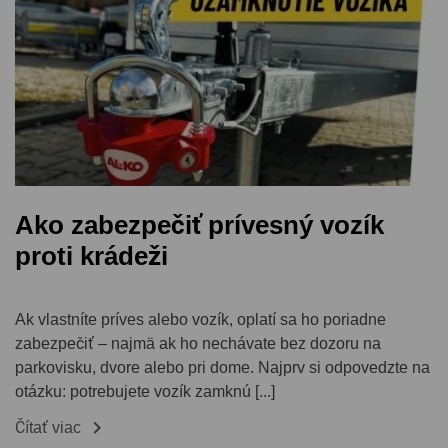
Ako zabezpečiť prívesný vozík
proti krádeži
Ak vlastníte príves alebo vozík, oplatí sa ho poriadne
zabezpečiť – najmä ak ho nechávate bez dozoru na
parkovisku, dvore alebo pri dome. Najprv si odpovedzte na
otázku: potrebujete vozík zamknú [...]

Čítať viac