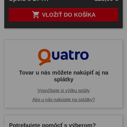

VLOŽIŤ DO KOŠÍKA
Tovar u nás môžete nakúpiť aj na
splátky
Vypočítajte si výšku spláty
Ako u nás nakúpite na splátky?
Potrebujete pomôcť s výberom?