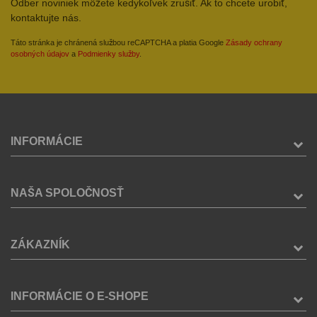
Odber noviniek môžete kedykoľvek zrušiť. Ak to chcete urobiť,
kontaktujte nás.
Táto stránka je chránená službou reCAPTCHA a platia Google
Zásady ochrany
osobných údajov
a
Podmienky služby
.
INFORMÁCIE
NAŠA SPOLOČNOSŤ
ZÁKAZNÍK
INFORMÁCIE O E-SHOPE