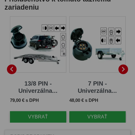
zariadeniu


13/8 PIN -
7 PIN -
Univerzálna...
Univerzálna...
Cena
Cena
Ce
79,00 € s DPH
48,00 € s DPH
65
VYBRAŤ
VYBRAŤ