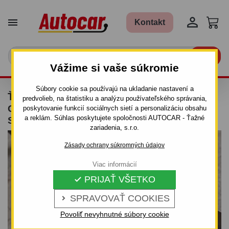


Kontakt

Vážime si vaše súkromie
Súbory cookie sa používajú na ukladanie nastavení a
ŤAŽNÉ ZARIADENIE PRE FIAT PUNTO
predvolieb, na štatistiku a analýzu používateľského správania,
GRANDE - 3/5DV., (199) - SKRUTKOVÝ
poskytovanie funkcií sociálnych sietí a personalizáciu obsahu
a reklám. Súhlas poskytujete spoločnosti AUTOCAR - Ťažné
SYSTÉM - OD 2006/2011
zariadenia, s.r.o.
Zásady ochrany súkromných údajov
Viac informácií
PRIJAŤ VŠETKO

SPRAVOVAŤ COOKIES

Povoliť nevyhnutné súbory cookie