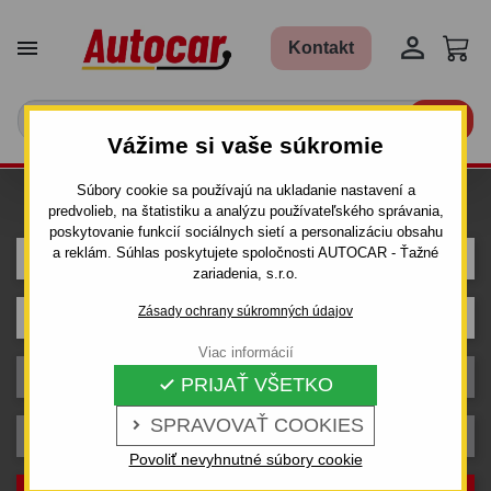


Kontakt

Vážime si vaše súkromie
Súbory cookie sa používajú na ukladanie nastavení a
Hľadám ťažné pre auto
predvolieb, na štatistiku a analýzu používateľského správania,
poskytovanie funkcií sociálnych sietí a personalizáciu obsahu
a reklám. Súhlas poskytujete spoločnosti AUTOCAR - Ťažné
FIAT
zariadenia, s.r.o.
Zásady ochrany súkromných údajov
Model
Viac informácií
Karoséria
PRIJAŤ VŠETKO

SPRAVOVAŤ COOKIES

Rok výroby
Povoliť nevyhnutné súbory cookie