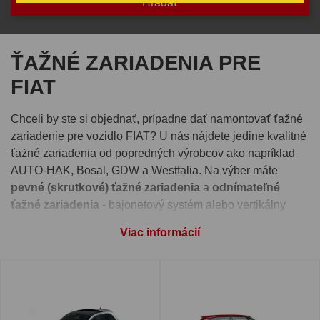
ŤAŽNÉ ZARIADENIA PRE
FIAT
Chceli by ste si objednať, prípadne dať namontovať ťažné
zariadenie pre vozidlo FIAT? U nás nájdete jedine kvalitné
ťažné zariadenia od popredných výrobcov ako napríklad
AUTO-HAK, Bosal, GDW a Westfalia. Na výber máte
pevné (skrutkové) ťažné zariadenia
a
odnímateľné
ťažné zariadenia
- bajonetový systém alebo vertikálny
automatický systém.
Viac informácií
Pre správnu funkčnosť ťažného zariadenia je nutné vybrať
si aj
elektroinštaláciu
, ktorú nájdete pri detaile každého
ťažného zariadenia. Takisto si môžete pri produkte zvoliť
montáž ťažného zariadenia
na jednej z našich prevádzok -
Ivachnová, Senec alebo Prešov.