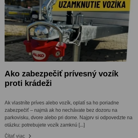
Ako zabezpečiť prívesný vozík
proti krádeži
Ak vlastníte príves alebo vozík, oplatí sa ho poriadne
zabezpečiť – najmä ak ho nechávate bez dozoru na
parkovisku, dvore alebo pri dome. Najprv si odpovedzte na
otázku: potrebujete vozík zamknú [...]

Čítať viac