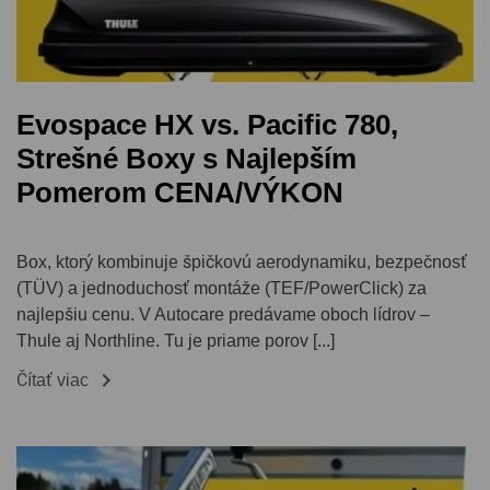
Evospace HX vs. Pacific 780,
Strešné Boxy s Najlepším
Pomerom CENA/VÝKON
Box, ktorý kombinuje špičkovú aerodynamiku, bezpečnosť
(TÜV) a jednoduchosť montáže (TEF/PowerClick) za
najlepšiu cenu. V Autocare predávame oboch lídrov –
Thule aj Northline. Tu je priame porov [...]

Čítať viac