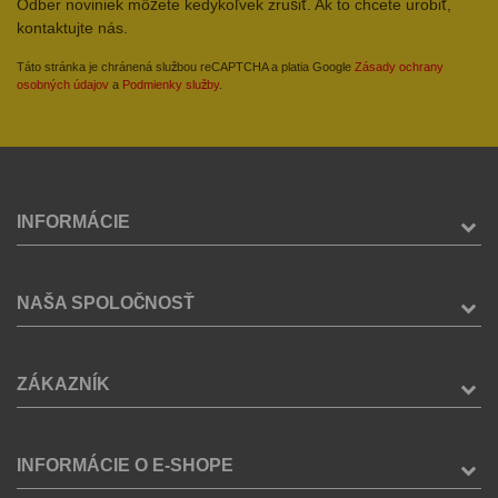
Odber noviniek môžete kedykoľvek zrušiť. Ak to chcete urobiť,
kontaktujte nás.
Táto stránka je chránená službou reCAPTCHA a platia Google
Zásady ochrany
osobných údajov
a
Podmienky služby
.
INFORMÁCIE
NAŠA SPOLOČNOSŤ
ZÁKAZNÍK
INFORMÁCIE O E-SHOPE