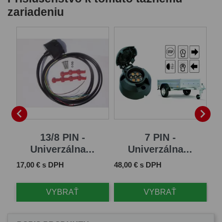
zariadeniu


13/8 PIN -
7 PIN -
Univerzálna...
Univerzálna...
Cena
Cena
Ce
17,00 € s DPH
48,00 € s DPH
11
VYBRAŤ
VYBRAŤ