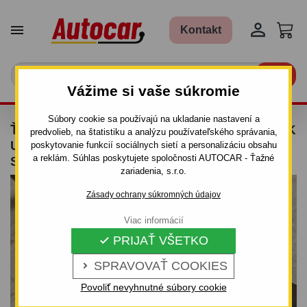


Kontakt

Vážime si vaše súkromie
Súbory cookie sa používajú na ukladanie nastavení a
ŤAŽNÉ ZARIADENIE PRE FIAT DOBLO - PICK
predvolieb, na štatistiku a analýzu používateľského správania,
UP, (119, 223) - OD 2000 DO 2009 -
poskytovanie funkcií sociálnych sietí a personalizáciu obsahu
a reklám. Súhlas poskytujete spoločnosti AUTOCAR - Ťažné
SKRUTKOVÝ SYSTÉM
zariadenia, s.r.o.
Zásady ochrany súkromných údajov
Viac informácií
PRIJAŤ VŠETKO

SPRAVOVAŤ COOKIES

Povoliť nevyhnutné súbory cookie