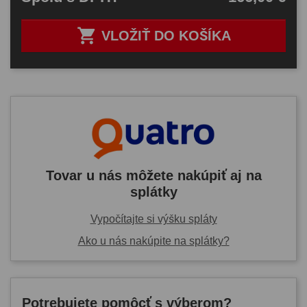

VLOŽIŤ DO KOŠÍKA
Tovar u nás môžete nakúpiť aj na
splátky
Vypočítajte si výšku spláty
Ako u nás nakúpite na splátky?
Potrebujete pomôcť s výberom?