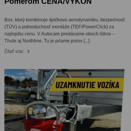
Pomerom CENA/VÝKON
Box, ktorý kombinuje špičkovú aerodynamiku, bezpečnosť
(TÜV) a jednoduchosť montáže (TEF/PowerClick) za
najlepšiu cenu. V Autocare predávame oboch lídrov –
Thule aj Northline. Tu je priame porov [...]

Čítať viac