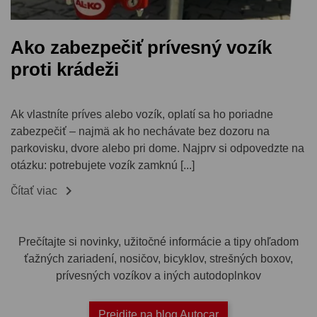
Ako zabezpečiť prívesný vozík
proti krádeži
Ak vlastníte príves alebo vozík, oplatí sa ho poriadne
zabezpečiť – najmä ak ho nechávate bez dozoru na
parkovisku, dvore alebo pri dome. Najprv si odpovedzte na
otázku: potrebujete vozík zamknú [...]

Čítať viac
Prečítajte si novinky, užitočné informácie a tipy ohľadom
ťažných zariadení, nosičov, bicyklov, strešných boxov,
prívesných vozíkov a iných autodoplnkov
Prejdite na blog Autocar