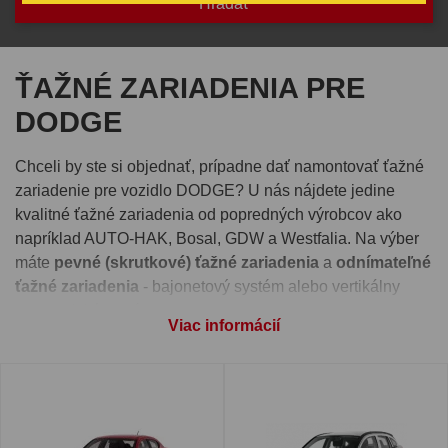
ŤAŽNÉ ZARIADENIA PRE
DODGE
Chceli by ste si objednať, prípadne dať namontovať ťažné
zariadenie pre vozidlo DODGE? U nás nájdete jedine
kvalitné ťažné zariadenia od popredných výrobcov ako
napríklad AUTO-HAK, Bosal, GDW a Westfalia. Na výber
máte
pevné (skrutkové) ťažné zariadenia
a
odnímateľné
ťažné zariadenia
- bajonetový systém alebo vertikálny
automatický systém.
Viac informácií
Pre správnu funkčnosť ťažného zariadenia je nutné vybrať
si aj
elektroinštaláciu
, ktorú nájdete pri detaile každého
ťažného zariadenia. Takisto si môžete pri produkte zvoliť
montáž ťažného zariadenia
na jednej z našich prevádzok -
Ivachnová, Senec alebo Prešov.