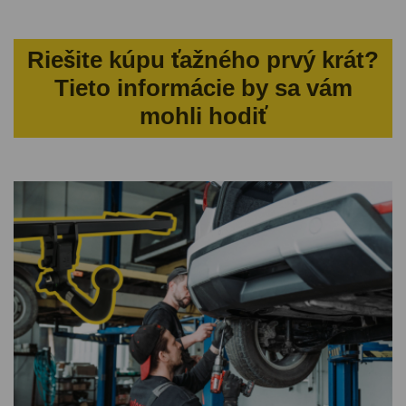
Riešite kúpu ťažného prvý krát?
Tieto informácie by sa vám
mohli hodiť