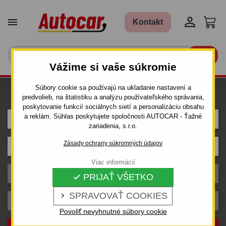


Kontakt

Vážime si vaše súkromie
Súbory cookie sa používajú na ukladanie nastavení a
Hľadám ťažné pre auto
predvolieb, na štatistiku a analýzu používateľského správania,
poskytovanie funkcií sociálnych sietí a personalizáciu obsahu
a reklám. Súhlas poskytujete spoločnosti AUTOCAR - Ťažné
DODGE
zariadenia, s.r.o.
Zásady ochrany súkromných údajov
Model
Viac informácií
Karoséria
PRIJAŤ VŠETKO

SPRAVOVAŤ COOKIES

Rok výroby
Povoliť nevyhnutné súbory cookie