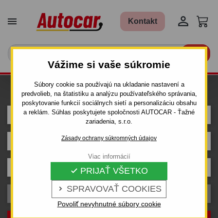


Kontakt

Vážime si vaše súkromie
Súbory cookie sa používajú na ukladanie nastavení a
Hľadám ťažné pre auto
predvolieb, na štatistiku a analýzu používateľského správania,
poskytovanie funkcií sociálnych sietí a personalizáciu obsahu
a reklám. Súhlas poskytujete spoločnosti AUTOCAR - Ťažné
DODGE
zariadenia, s.r.o.
Zásady ochrany súkromných údajov
DURANGO
Viac informácií
Karoséria
PRIJAŤ VŠETKO

SPRAVOVAŤ COOKIES

Rok výroby
Povoliť nevyhnutné súbory cookie