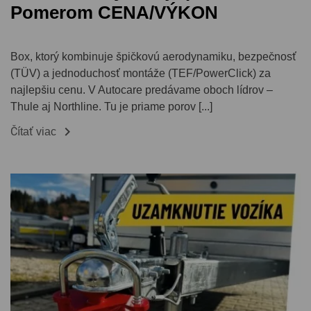
Pomerom CENA/VÝKON
Box, ktorý kombinuje špičkovú aerodynamiku, bezpečnosť
(TÜV) a jednoduchosť montáže (TEF/PowerClick) za
najlepšiu cenu. V Autocare predávame oboch lídrov –
Thule aj Northline. Tu je priame porov [...]

Čítať viac