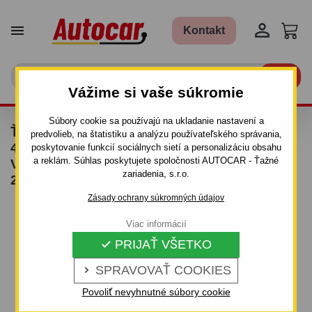


Kontakt

Vážime si vaše súkromie
Súbory cookie sa používajú na ukladanie nastavení a
ŤAŽNÉ ZARIADENIE PRE MERCEDES C -
predvolieb, na štatistiku a analýzu používateľského správania,
4DV., COMBI (W 202, W 203) - ODNÍMATEĽNÝ
poskytovanie funkcií sociálnych sietí a personalizáciu obsahu
a reklám. Súhlas poskytujete spoločnosti AUTOCAR - Ťažné
VERTIKÁLNY BAJONETOVÝ SYSTÉM - OD
zariadenia, s.r.o.
2001/04 DO 2007
Zásady ochrany súkromných údajov
Viac informácií
PRIJAŤ VŠETKO

SPRAVOVAŤ COOKIES

Povoliť nevyhnutné súbory cookie