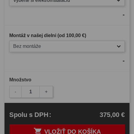
Vyberte si elektroinštaláciu
-
Montáž v našej dielni (od
100,00 €
)
Bez montáže
-
Množstvo
-
+
375,00 €
Spolu
s DPH
:

VLOŽIŤ DO KOŠÍKA