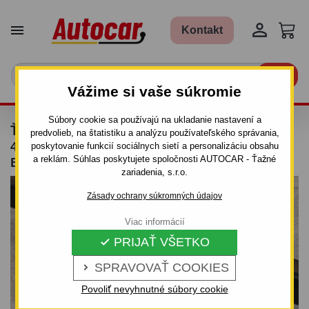


Kontakt

Vážime si vaše súkromie
Súbory cookie sa používajú na ukladanie nastavení a
ŤAŽNÉ ZARIADENIE PRE MERCEDES C -
predvolieb, na štatistiku a analýzu používateľského správania,
4DV, COMBI, (W 202) - ODNÍMATEĽNÝ
poskytovanie funkcií sociálnych sietí a personalizáciu obsahu
a reklám. Súhlas poskytujete spoločnosti AUTOCAR - Ťažné
BAJONETOVÝ SYSTÉM - OD 1993 DO 2000
zariadenia, s.r.o.
Zásady ochrany súkromných údajov
Viac informácií
PRIJAŤ VŠETKO

SPRAVOVAŤ COOKIES

Povoliť nevyhnutné súbory cookie