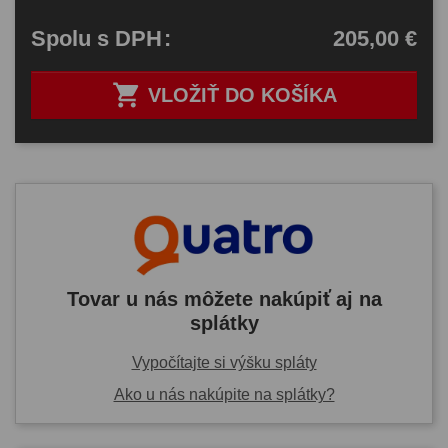
205,00 €
Spolu
s DPH
:

VLOŽIŤ DO KOŠÍKA
Tovar u nás môžete nakúpiť aj na
splátky
Vypočítajte si výšku spláty
Ako u nás nakúpite na splátky?