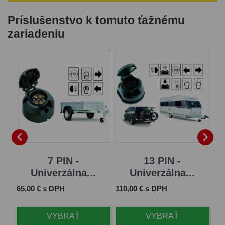
Príslušenstvo k tomuto ťažnému
zariadeniu


7 PIN -
13 PIN -
Univerzálna...
Univerzálna...
Cena
Cena
Ce
65,00 € s DPH
110,00 € s DPH
79
VYBRAŤ
VYBRAŤ