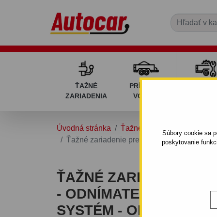
ŤAŽNÉ
PRÍVESNÉ
DIELY P
ZARIADENIA
VOZÍKY
VOZÍK
Úvodná stránka
Ťažné zariadenia
VOLVO
Súbory cookie sa po
Ťažné zariadenie pre Volvo S 60 - odnímat
poskytovanie funkc
ŤAŽNÉ ZARIADENIE PR
- ODNÍMATEĽNÝ BAJO
SYSTÉM - OD 2000 DO 