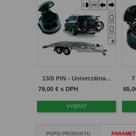
13/8 PIN - Univerzálna...
7
Cena
Cena
79,00 € s DPH
65,0
VYBRAŤ
POPIS PRODUKTU
PARAMET