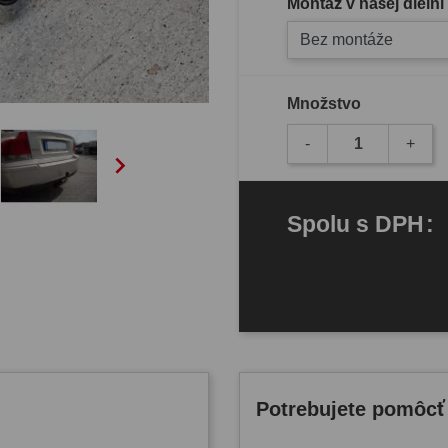
Montáž v našej dielni
Bez montáže
Množstvo
-
+

Spolu
s DPH
:
Potrebujete pomôcť