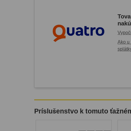
Tova
nakú
Vypočí
Ako u 
splátk
Príslušenstvo k tomuto ťažné