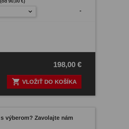
 (od
90,00 €
)
-
198,00 €

VLOŽIŤ DO KOŠÍKA
 s výberom? Zavolajte nám