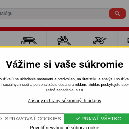

RE
NOSIČE A
NOSIČE NA
ŠPORT S
PO
Y
BOXY
BICYKLE
DEŤMI
P
Vážime si vaše súkromie
S60
4 dv.
2000 - 2010
užívajú na ukladanie nastavení a predvolieb, na štatistiku a analýzu použív
eľný bajonetový systém - od 2000 do 2010
ií sociálnych sietí a personalizáciu obsahu a reklám. Súhlas poskytujete sp
Ťažné zariadenia, s.r.o.
Zásady ochrany súkromných údajov
E VOLVO S 60
Kód:
L 19 Au
NETOVÝ
Ťažné zariadenie s odnímat
SPRAVOVAŤ COOKIES
PRIJAŤ VŠETKO


VOLVO - typ: S 60, modelová 
2010
Povoliť nevyhnutné súbory cookie