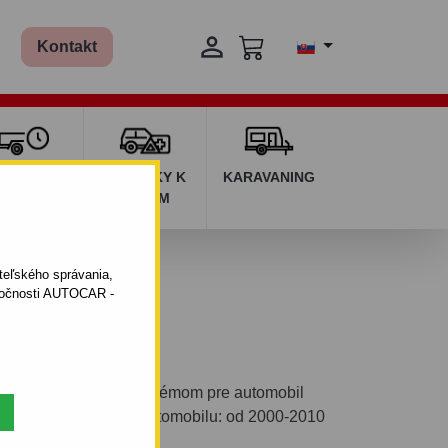

Kontakt
ŽIČOVŇA
DOPLNKY K
KARAVANING
RÍVESOV
AUTÁM
ateľského správania,
oločnosti AUTOCAR -
eľným bajonetovým systémom pre automobil
rada: -. Rok výroby automobilu: od 2000-2010