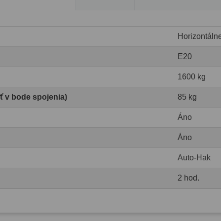
Horizontáln
E20
1600 kg
ť v bode spojenia)
85 kg
Áno
Áno
Auto-Hak
2 hod.