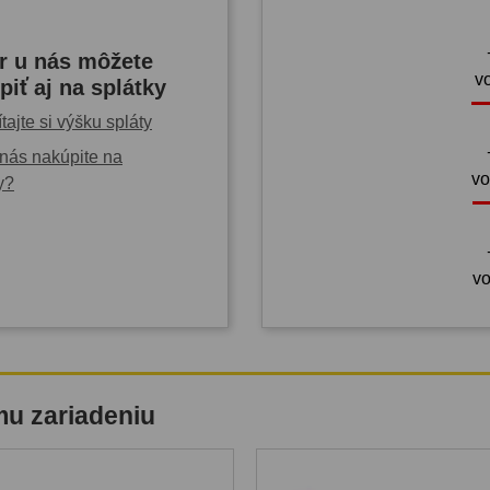
r u nás môžete
v
piť aj na splátky
tajte si výšku spláty
nás nakúpite na
vo
y?
vo
mu zariadeniu