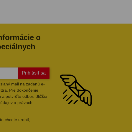
informácie o
peciálnych
Prihlásiť sa
slaný mail na zadanú e-
ttra. Pre dokončenie
 a potvrďte odber. Bližšie
 údajov a právach
to chcete urobiť,