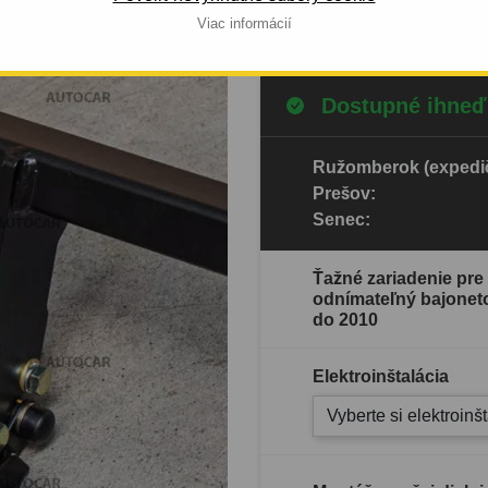
Celý popis produktu
Viac informácií
Dostupné ihneď
Ružomberok (expedič
Prešov:
Senec:
Ťažné zariadenie pre 
odnímateľný bajonet
do 2010
Elektroinštalácia
Vyberte si elektroinš