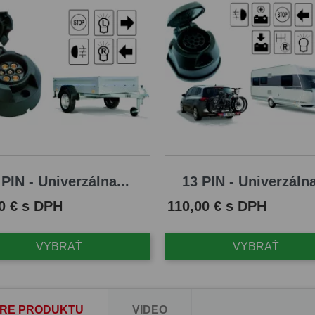
 PIN - Univerzálna...
13 PIN - Univerzálna
Cena
0 € s DPH
110,00 € s DPH
VYBRAŤ
VYBRAŤ
RE PRODUKTU
VIDEO