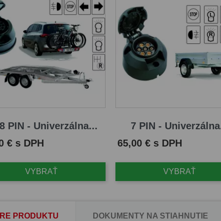
8 PIN - Univerzálna...
7 PIN - Univerzálna.
Cena
0 € s DPH
65,00 € s DPH
VYBRAŤ
VYBRAŤ
RE PRODUKTU
DOKUMENTY NA STIAHNUTIE