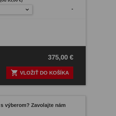
 (od
93,00 €
)
-
375,00 €

VLOŽIŤ DO KOŠÍKA
 s výberom? Zavolajte nám