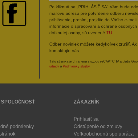
Po kliknutí na „PRIHLÁSIŤ SA“ Vám bude odo
mailovú adresu pre potvrdenie odberu newsle
prihlásenia, prosím, prejdite do Vášho e-mailu
informácie o spracovaní a ochrane osobných
dotknutej osoby, sú uvedené
TU
Odber noviniek môžete kedykoľvek zrušiť. Ak 
kontaktujte nás.
Táto stránka je chránená službou reCAPTCHA a platia Go
údajov
a
Podmienky služby
.
 SPOLOČNOSŤ
ZÁKAZNÍK
Prihlásiť sa
dné podmienky
Odstúpenie od zmluvy
stránok
Veľkoobchodná spolupráca