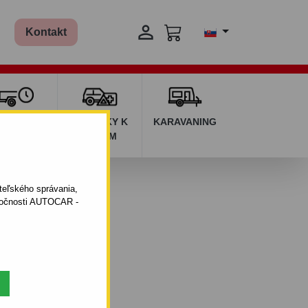

Kontakt
ŽIČOVŇA
DOPLNKY K
KARAVANING
RÍVESOV
AUTÁM
ateľského správania,
oločnosti AUTOCAR -
3 - 11.2019