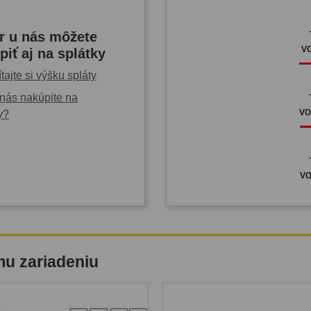
r u nás môžete
v
piť aj na splátky
tajte si výšku spláty
nás nakúpite na
vo
y?
vo
mu zariadeniu