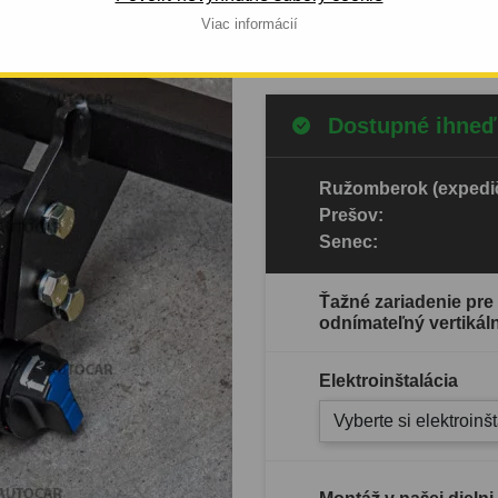
Viac informácií
Celý popis produktu
Dostupné ihneď
Ružomberok (expedič
Prešov:
Senec:
Ťažné zariadenie pr
odnímateľný vertikál
Elektroinštalácia
Vyberte si elektroinš