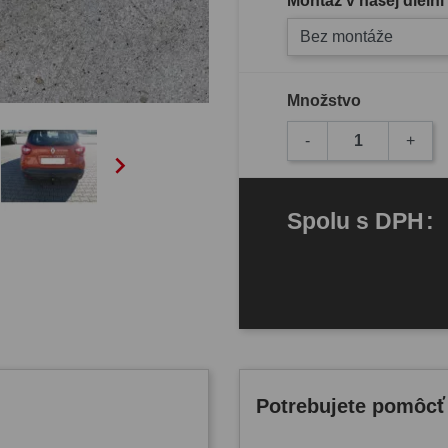
Montáž v našej dielni
Bez montáže
Množstvo
-
+

Spolu
s DPH
:
Potrebujete pomôcť