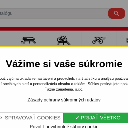

RE
NOSIČE A
NOSIČE NA
ŠPORT S
PO
Y
BOXY
BICYKLE
DEŤMI
P
Vážime si vaše súkromie
LT
CAPTUR
Crossover
2013 - 2019
užívajú na ukladanie nastavení a predvolieb, na štatistiku a analýzu použív
nímateľný vertikálny bajonetový systém
ií sociálnych sietí a personalizáciu obsahu a reklám. Súhlas poskytujete sp
Ťažné zariadenia, s.r.o.
Zásady ochrany súkromných údajov
RE RENAULT
Kód:
G 79 V
NÝ
Renault Captur, SUV. 05.201
SPRAVOVAŤ COOKIES
PRIJAŤ VŠETKO


TOVÝ SYSTÉM
Výrobca:
Auto-Hak
Povoliť nevyhnutné súbory cookie