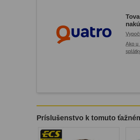
Tova
nakú
Vypočí
Ako u 
splátk
Príslušenstvo k tomuto ťažné