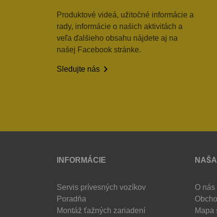
Produktové videá, užitočné informácie a
rady, informácie o našich aktivitách a
veľa ďalšieho obsahu nájdete aj na
našej Facebook stránke.

Sledujte nás
INFORMÁCIE
NAŠA
Servis prívesných vozíkov
O nás
Poradňa
Obcho
Montáž ťažných zariadení
Mapa 