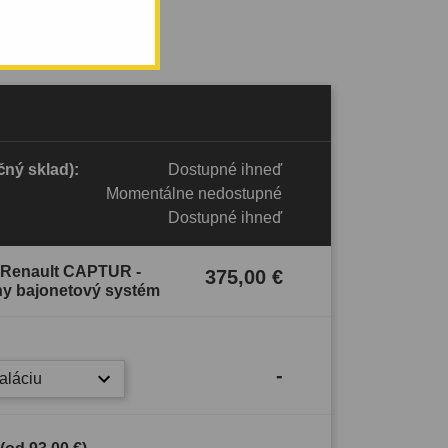
ný sklad):
Dostupné ihneď
Momentálne nedostupné
Dostupné ihneď
e Renault CAPTUR -
375,00 €
ny bajonetový systém
-
taláciu