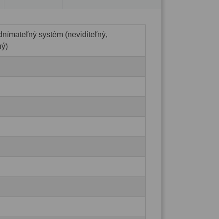
dnímateľný systém (neviditeľný,
ný)