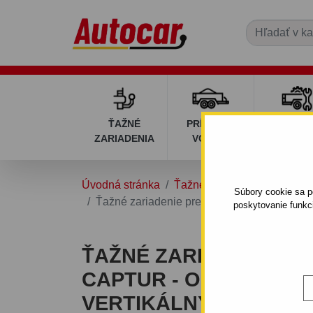
ŤAŽNÉ
PRÍVESNÉ
DIELY P
ZARIADENIA
VOZÍKY
VOZÍK
Úvodná stránka
Ťažné zariadenia
RENAU
Súbory cookie sa po
Ťažné zariadenie pre Renault CAPTUR - od
poskytovanie funkc
ŤAŽNÉ ZARIADENIE P
CAPTUR - ODNÍMATEĽ
VERTIKÁLNY BAJONE