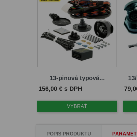
13-pinová typová...
13/
Cena
Cena
156,00 € s DPH
79,0
VYBRAŤ
POPIS PRODUKTU
PARAMET