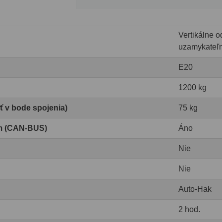
Vertikálne o
uzamykateľ
E20
1200 kg
ť v bode spojenia)
75 kg
om (CAN-BUS)
Áno
Nie
Nie
Auto-Hak
2 hod.