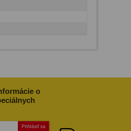
informácie o
peciálnych
Prihlásiť sa