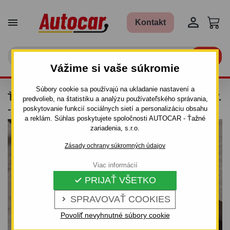


Kontakt

Vážime si vaše súkromie
Súbory cookie sa používajú na ukladanie nastavení a
ŤAŽNÉ ZARIADENIE PRE OPEL AGILA - 5 DV.
predvolieb, na štatistiku a analýzu používateľského správania,
- SKRUTKOVÝ SYSTÉM - OD 2008 DO
poskytovanie funkcií sociálnych sietí a personalizáciu obsahu
a reklám. Súhlas poskytujete spoločnosti AUTOCAR - Ťažné
zariadenia, s.r.o.
Zásady ochrany súkromných údajov
Viac informácií
PRIJAŤ VŠETKO

SPRAVOVAŤ COOKIES

Povoliť nevyhnutné súbory cookie