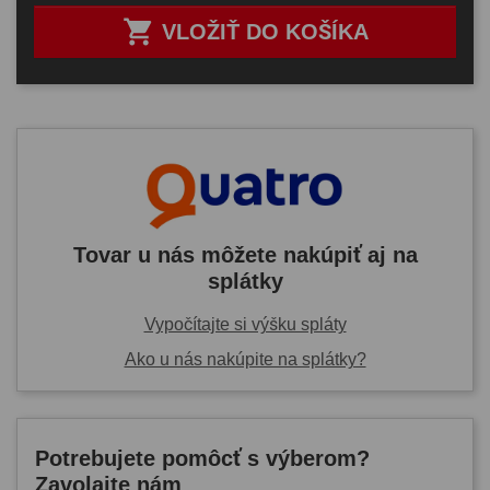

VLOŽIŤ DO KOŠÍKA
Tovar u nás môžete nakúpiť aj na
splátky
Vypočítajte si výšku spláty
Ako u nás nakúpite na splátky?
Potrebujete pomôcť s výberom?
Zavolajte nám