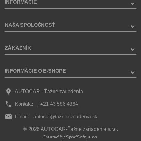
INFORMÁCIE
NAŠA SPOLOČNOSŤ
ZÁKAZNÍK
INFORMÁCIE O E-SHOPE
place
AUTOCAR - Ťažné zariadenia
phone
Kontakt:
+421 43 586 4864
mail
Email:
autocar@taznezariadenia.sk
© 2026 AUTOCAR-Ťažné zariadenia s.r.o.
Created by
SybriSoft, s.r.o.