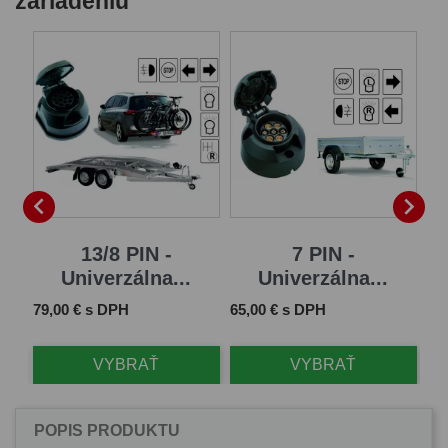
zariadeniu


13/8 PIN -
7 PIN -
Univerzálna...
Univerzálna...
Cena
Cena
Ce
79,00 € s DPH
65,00 € s DPH
11
VYBRAŤ
VYBRAŤ
POPIS PRODUKTU