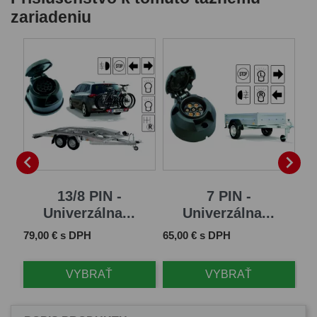
zariadeniu


13/8 PIN -
7 PIN -
Univerzálna...
Univerzálna...
Cena
Cena
Ce
79,00 € s DPH
65,00 € s DPH
11
VYBRAŤ
VYBRAŤ