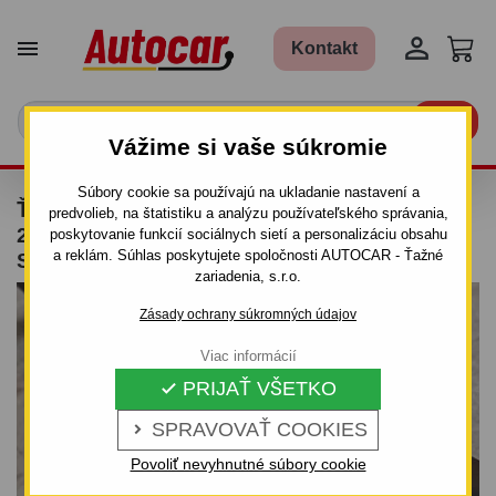


Kontakt

Vážime si vaše súkromie
Súbory cookie sa používajú na ukladanie nastavení a
ŤAŽNÉ ZARIADENIE PRE MERCEDES G -
predvolieb, na štatistiku a analýzu používateľského správania,
230-300 GE, 250-300 GD - SKRUTKOVÝ
poskytovanie funkcií sociálnych sietí a personalizáciu obsahu
a reklám. Súhlas poskytujete spoločnosti AUTOCAR - Ťažné
SYSTÉM - OD 1990 /-
zariadenia, s.r.o.
Zásady ochrany súkromných údajov
Viac informácií
PRIJAŤ VŠETKO

SPRAVOVAŤ COOKIES

Povoliť nevyhnutné súbory cookie