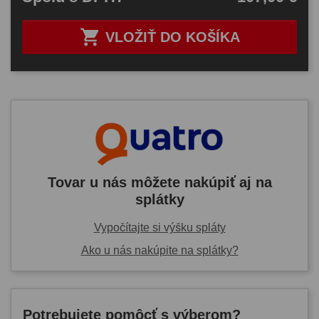

VLOŽIŤ DO KOŠÍKA
Tovar u nás môžete nakúpiť aj na
splátky
Vypočítajte si výšku spláty
Ako u nás nakúpite na splátky?
Potrebujete pomôcť s výberom?