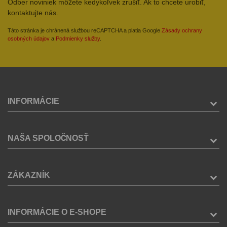
Odber noviniek môžete kedykoľvek zrušiť. Ak to chcete urobiť,
kontaktujte nás.
Táto stránka je chránená službou reCAPTCHA a platia Google
Zásady ochrany
osobných údajov
a
Podmienky služby
.
INFORMÁCIE
NAŠA SPOLOČNOSŤ
ZÁKAZNÍK
INFORMÁCIE O E-SHOPE