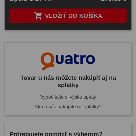

VLOŽIŤ DO KOŠÍKA
Tovar u nás môžete nakúpiť aj na
splátky
Vypočítajte si výšku spláty
Ako u nás nakúpite na splátky?
Potrebujete pomôcť s výberom?