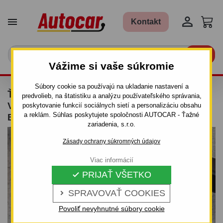


Kontakt

Vážime si vaše súkromie
Súbory cookie sa používajú na ukladanie nastavení a
ŤAŽNÉ ZARIADENIE PRE KIA CARNIVAL -
predvolieb, na štatistiku a analýzu používateľského správania,
VAN MB - ODNÍMATEĽNÝ VERTIKÁLNY
poskytovanie funkcií sociálnych sietí a personalizáciu obsahu
a reklám. Súhlas poskytujete spoločnosti AUTOCAR - Ťažné
BAJONETOVÝ SYSTÉM - OD 2006 DO
zariadenia, s.r.o.
Zásady ochrany súkromných údajov
Viac informácií
PRIJAŤ VŠETKO

SPRAVOVAŤ COOKIES

Povoliť nevyhnutné súbory cookie