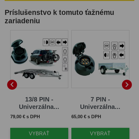
Príslušenstvo k tomuto ťažnému
zariadeniu


13/8 PIN -
7 PIN -
Univerzálna...
Univerzálna...
Cena
Cena
Ce
79,00 € s DPH
65,00 € s DPH
11
VYBRAŤ
VYBRAŤ