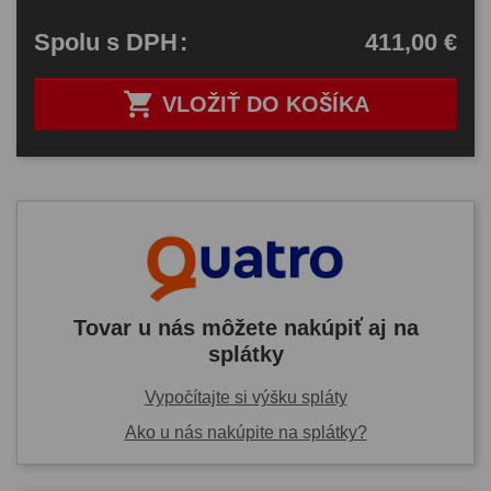
411,00 €
Spolu
s DPH
:

VLOŽIŤ DO KOŠÍKA
Tovar u nás môžete nakúpiť aj na
splátky
Vypočítajte si výšku spláty
Ako u nás nakúpite na splátky?