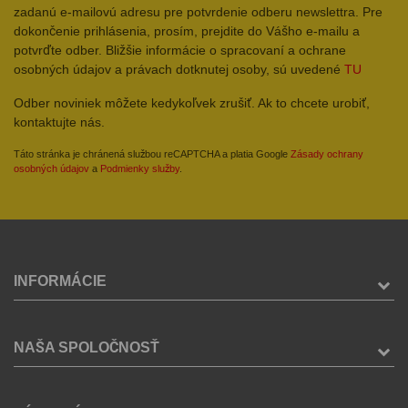
zadanú e-mailovú adresu pre potvrdenie odberu newslettra. Pre
dokončenie prihlásenia, prosím, prejdite do Vášho e-mailu a
potvrďte odber. Bližšie informácie o spracovaní a ochrane
osobných údajov a právach dotknutej osoby, sú uvedené
TU
Odber noviniek môžete kedykoľvek zrušiť. Ak to chcete urobiť,
kontaktujte nás.
Táto stránka je chránená službou reCAPTCHA a platia Google
Zásady ochrany
osobných údajov
a
Podmienky služby
.
INFORMÁCIE
NAŠA SPOLOČNOSŤ