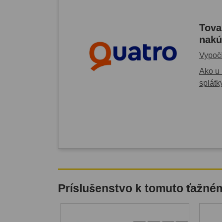
Tova
nakú
Vypočí
Ako u 
splátk
Príslušenstvo k tomuto ťažné