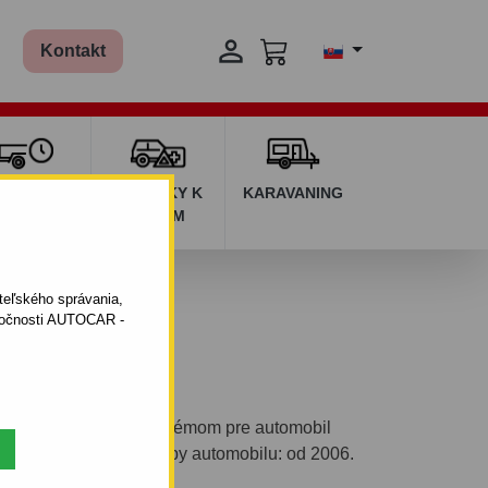

Kontakt
ŽIČOVŇA
DOPLNKY K
KARAVANING
RÍVESOV
AUTÁM
ateľského správania,
oločnosti AUTOCAR -
eľným bajonetovým systémom pre automobil
rada: van FG. Rok výroby automobilu: od 2006.