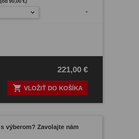
 (od
90,00 €
)
-
221,00 €

VLOŽIŤ DO KOŠÍKA
 s výberom? Zavolajte nám