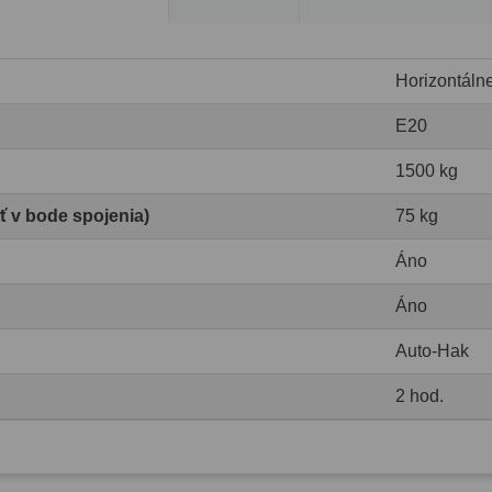
Horizontáln
E20
1500 kg
ť v bode spojenia)
75 kg
Áno
Áno
Auto-Hak
2 hod.