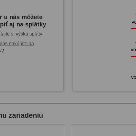
r u nás môžete
v
piť aj na splátky
tajte si výšku spláty
nás nakúpite na
vo
y?
vo
mu zariadeniu