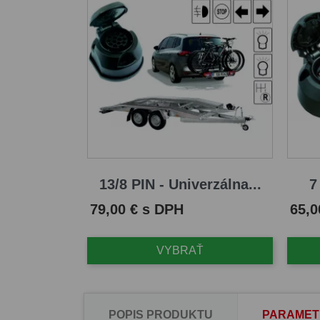
13/8 PIN - Univerzálna...
7
Cena
Cena
79,00 € s DPH
65,0
VYBRAŤ
POPIS PRODUKTU
PARAMET