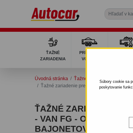
ŤAŽNÉ
PRÍVESNÉ
DIELY P
ZARIADENIA
VOZÍKY
VOZÍK
Úvodná stránka
Ťažné zariadenia
KIA
Súbory cookie sa po
Ťažné zariadenie pre Kia Carens - van FG 
poskytovanie funkc
ŤAŽNÉ ZARIADENIE PR
- VAN FG - ODNÍMATEĽ
BAJONETOVÝ SYSTÉM -