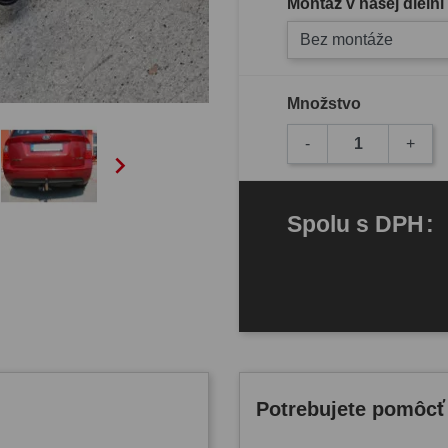
Montáž v našej dielni
Bez montáže
Množstvo
-
+

Spolu
s DPH
:
Potrebujete pomôcť