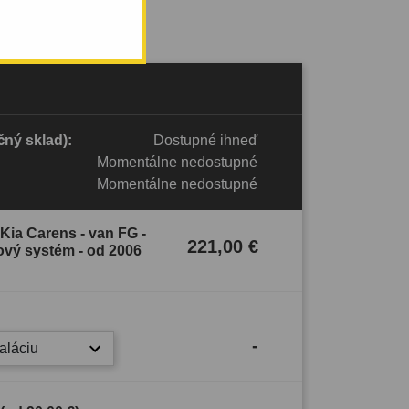
ný sklad):
Dostupné ihneď
Momentálne nedostupné
Momentálne nedostupné
Kia Carens - van FG -
221,00 €
ový systém - od 2006
-
taláciu