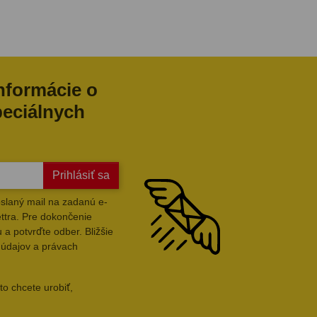
informácie o
peciálnych
Prihlásiť sa
slaný mail na zadanú e-
ttra. Pre dokončenie
 a potvrďte odber. Bližšie
 údajov a právach
to chcete urobiť,