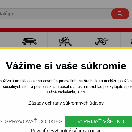

RE
NOSIČE A
NOSIČE NA
ŠPORT S
PO
Y
BOXY
BICYKLE
DEŤMI
P
Vážime si vaše súkromie
CARENS
VAN
2006 - 2013
užívajú na ukladanie nastavení a predvolieb, na štatistiku a analýzu použív
- odnímateľný bajonetový systém - od 2006 do
ií sociálnych sietí a personalizáciu obsahu a reklám. Súhlas poskytujete sp
Ťažné zariadenia, s.r.o.
Zásady ochrany súkromných údajov
E KIA CARENS
Kód:
T 54 Au
NÝ
Ťažné zariadenie s odnímat
SPRAVOVAŤ COOKIES
PRIJAŤ VŠETKO


KIA - typ: Carens, modelová 
 OD 2006 DO
Povoliť nevyhnutné súbory cookie