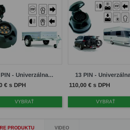
 PIN - Univerzálna...
13 PIN - Univerzálna
Cena
0 € s DPH
110,00 € s DPH
VYBRAŤ
VYBRAŤ
RE PRODUKTU
VIDEO