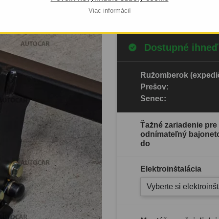
Celý popis produktu
Viac informácií
Dostupné ihneď
Ružomberok (expedič
Prešov:
Senec:
Ťažné zariadenie pre 
odnímateľný bajonet
do
Elektroinštalácia
Vyberte si elektroinš