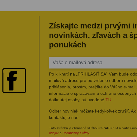
Získajte medzi prvými 
novinkách, zľavách a š
ponukách
Po kliknutí na „PRIHLÁSIŤ SA“ Vám bude odo
mailovú adresu pre potvrdenie odberu newsle
prihlásenia, prosím, prejdite do Vášho e-mailu
informácie o spracovaní a ochrane osobných
dotknutej osoby, sú uvedené
TU
Odber noviniek môžete kedykoľvek zrušiť. Ak 
kontaktujte nás.
Táto stránka je chránená službou reCAPTCHA a platia Go
údajov
a
Podmienky služby
.