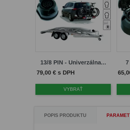
13/8 PIN - Univerzálna...
7
Cena
Cena
79,00 € s DPH
65,0
VYBRAŤ
POPIS PRODUKTU
PARAMET