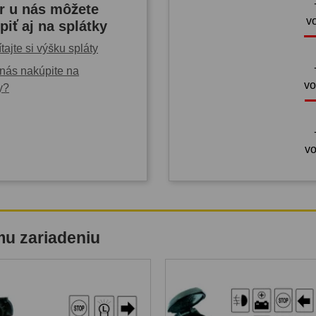
r u nás môžete
v
piť aj na splátky
tajte si výšku spláty
nás nakúpite na
vo
y?
vo
mu zariadeniu