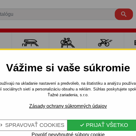

RE
NOSIČE A
NOSIČE NA
ŠPORT S
PO
Y
BOXY
BICYKLE
DEŤMI
P
Vážime si vaše súkromie
CARENS
VAN
2006 - 2013
Ťažné zariadenie pre Kia Car
užívajú na ukladanie nastavení a predvolieb, na štatistiku a analýzu použív
ií sociálnych sietí a personalizáciu obsahu a reklám. Súhlas poskytujete sp
Ťažné zariadenia, s.r.o.
E KIA CARENS
Kód:
T 54 S
Zásady ochrany súkromných údajov
Ý SYSTÉM - OD
Ťažné zariadenie so skrutkov
modelová rada: van FG. Rok 
SPRAVOVAŤ COOKIES
PRIJAŤ VŠETKO


Celý popis produktu
Povoliť nevyhnutné súbory cookie