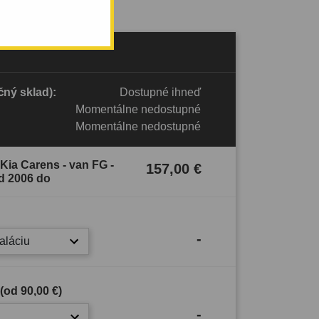
ný sklad):
Dostupné ihneď
Momentálne nedostupné
Momentálne nedostupné
Kia Carens - van FG -
157,00 €
d 2006 do
-
taláciu
 (od
90,00 €
)
-