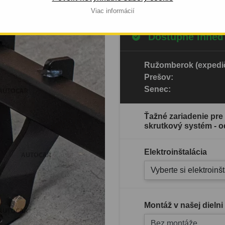
Viac informácií
Dostupné ihneď
Ružomberok (expedič
Prešov:
Senec:
Ťažné zariadenie pre 
skrutkový systém - o
Elektroinštalácia
Vyberte si elektroinš
Montáž v našej dielni
Bez montáže