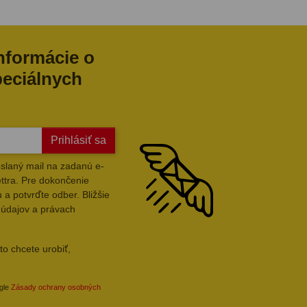
informácie o
peciálnych
Prihlásiť sa
slaný mail na zadanú e-
ttra. Pre dokončenie
 a potvrďte odber. Bližšie
 údajov a právach
to chcete urobiť,
ogle
Zásady ochrany osobných