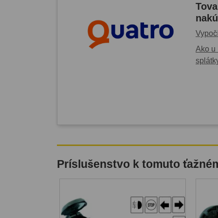
Tova
nakú
Vypočí
Ako u 
splátk
Príslušenstvo k tomuto ťažné