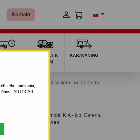

Kontakt
ŽIČOVŇA
DOPLNKY K
KARAVANING
RÍVESOV
AUTÁM
ens - van FG - skrutkový systém - od 2006 do
ateľského správania,
oločnosti AUTOCAR -
ým systémom pre automobil KIA - typ: Carens,
výroby automobilu: od 2006.