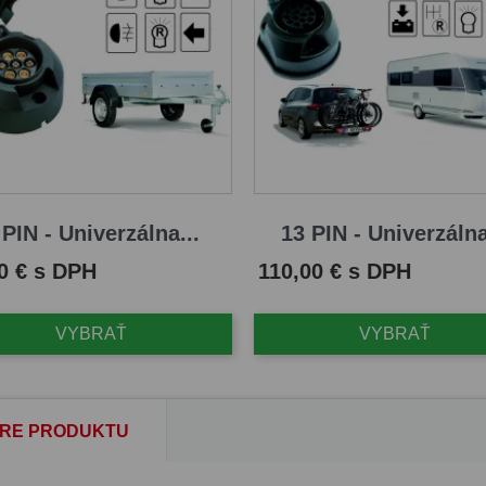
 PIN - Univerzálna...
13 PIN - Univerzálna
Cena
0 € s DPH
110,00 € s DPH
VYBRAŤ
VYBRAŤ
RE PRODUKTU