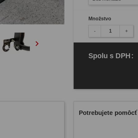
Množstvo
-
+

Spolu
s DPH
:
Potrebujete pomôcť