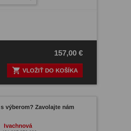
157,00 €

VLOŽIŤ DO KOŠÍKA
 s výberom? Zavolajte nám
Ivachnová