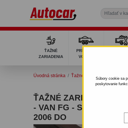
ŤAŽNÉ
PRÍVESNÉ
DIELY P
ZARIADENIA
VOZÍKY
VOZÍK
Úvodná stránka
Ťažné zariadenia
KIA
Súbory cookie sa po
poskytovanie funkc
ŤAŽNÉ ZARIADENIE PR
- VAN FG - SKRUTKOV
2006 DO