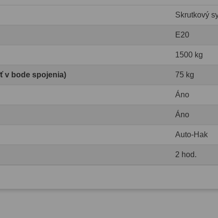
Skrutkový s
E20
1500 kg
ť v bode spojenia)
75 kg
Áno
Áno
Auto-Hak
2 hod.