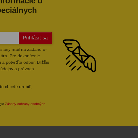
informácie o
peciálnych
Prihlásiť sa
slaný mail na zadanú e-
ttra. Pre dokončenie
 a potvrďte odber. Bližšie
 údajov a právach
to chcete urobiť,
ogle
Zásady ochrany osobných