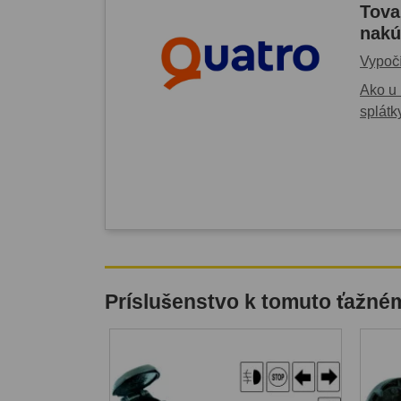
Tova
nakú
Vypočí
Ako u 
splátk
Príslušenstvo k tomuto ťažné