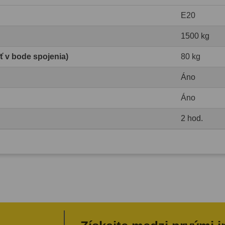
E20
1500 kg
ť v bode spojenia)
80 kg
Áno
Áno
2 hod.