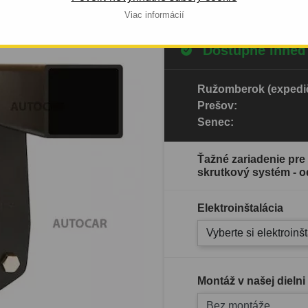
Viac informácií
Dostupné ihneď
Ružomberok (expedič
Prešov:
Senec:
Ťažné zariadenie pre 
skrutkový systém - o
Elektroinštalácia
Vyberte si elektroinš
Montáž v našej dielni
Bez montáže