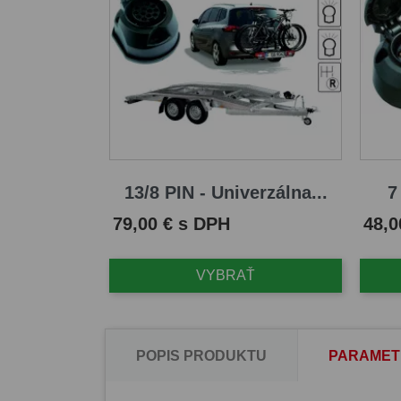
13/8 PIN - Univerzálna...
7
Cena
Cena
79,00 € s DPH
48,0
VYBRAŤ
POPIS PRODUKTU
PARAMET