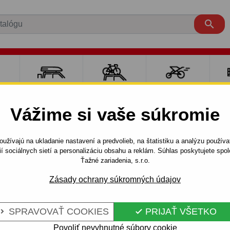

RE
NOSIČE A
NOSIČE NA
ŠPORT S
PO
Y
BOXY
BICYKLE
DEŤMI
P
Vážime si vaše súkromie
AI
i30
CW
2010 - 2012
Ťažné zariadenie pre Hyundai 
užívajú na ukladanie nastavení a predvolieb, na štatistiku a analýzu použív
ií sociálnych sietí a personalizáciu obsahu a reklám. Súhlas poskytujete sp
Ťažné zariadenia, s.r.o.
E HYUNDAI I
Kód:
J 57 S-U
Zásady ochrany súkromných údajov
VÝ SYSTÉM -
Ťažné zariadenie so skrutko
30, modelová rada: combi. Ro
SPRAVOVAŤ COOKIES
PRIJAŤ VŠETKO


Celý popis produktu
Povoliť nevyhnutné súbory cookie