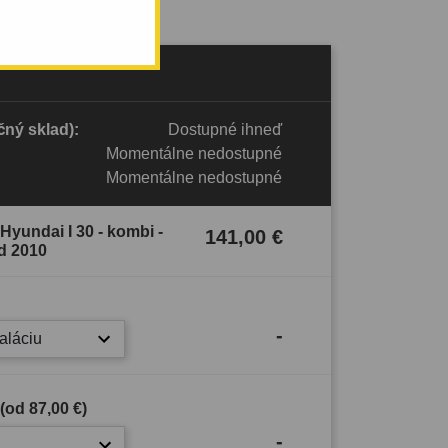
ný sklad):
Dostupné ihneď
Momentálne nedostupné
Momentálne nedostupné
Hyundai I 30 - kombi -
141,00 €
d 2010
-
taláciu
 (od
87,00 €
)
-