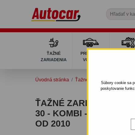
ŤAŽNÉ
PRÍVESNÉ
DIELY P
ZARIADENIA
VOZÍKY
VOZÍK
Úvodná stránka
Ťažné zariadenia
HYUND
Súbory cookie sa po
poskytovanie funkc
ŤAŽNÉ ZARIADENIE PR
30 - KOMBI - SKRUTKO
OD 2010