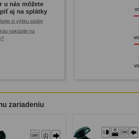
r u nás môžete
v
piť aj na splátky
tajte si výšku spláty
nás nakúpite na
vo
y?
vo
mu zariadeniu