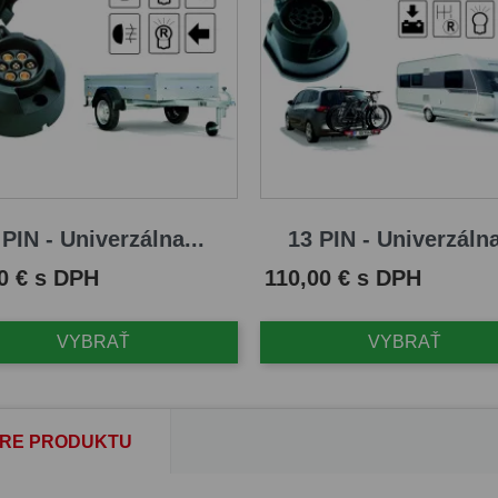
 PIN - Univerzálna...
13 PIN - Univerzálna
Cena
0 € s DPH
110,00 € s DPH
VYBRAŤ
VYBRAŤ
RE PRODUKTU