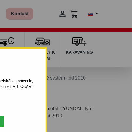

Kontakt
ŽIČOVŇA
DOPLNKY K
KARAVANING
RÍVESOV
AUTÁM
I 30 - kombi - skrutkový systém - od 2010
ateľského správania,
oločnosti AUTOCAR -
vým systémom pre automobil HYUNDAI - typ: I
k výroby automobilu: od 2010.