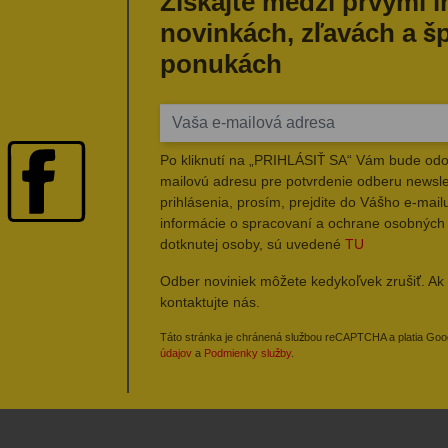
Získajte medzi prvými 
novinkách, zľavách a š
ponukách
Po kliknutí na „PRIHLÁSIŤ SA“ Vám bude odo
mailovú adresu pre potvrdenie odberu newsle
prihlásenia, prosím, prejdite do Vášho e-mailu
informácie o spracovaní a ochrane osobných
dotknutej osoby, sú uvedené
TU
Odber noviniek môžete kedykoľvek zrušiť. Ak 
kontaktujte nás.
Táto stránka je chránená službou reCAPTCHA a platia Go
údajov
a
Podmienky služby
.