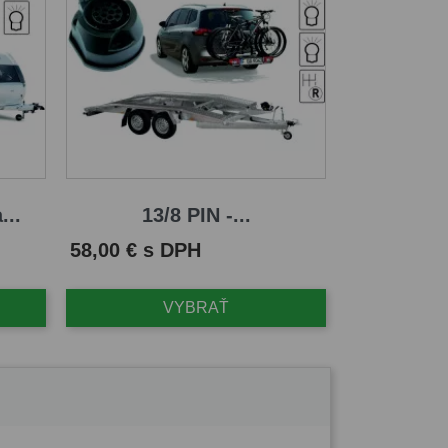
...
13/8 PIN -...
Cena
58,00 € s DPH
VYBRAŤ