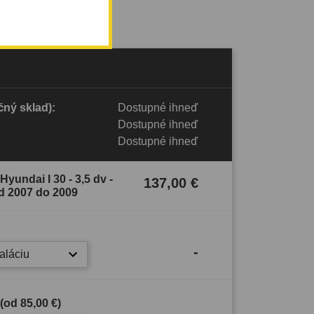
ný sklad):
Dostupné ihneď
Dostupné ihneď
Dostupné ihneď
yundai I 30 - 3,5 dv -
137,00 €
d 2007 do 2009
-
taláciu
 (od
85,00 €
)