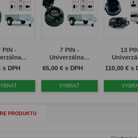
 PIN -
7 PIN -
13 PIN
erzálna...
Univerzálna...
Univerzál
Cena
Cena
€ s DPH
65,00 € s DPH
110,00 € s
VYBRAŤ
VYBRAŤ
VYBR
RE PRODUKTU