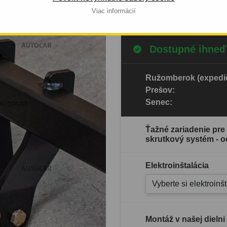
Celý popis produktu
Viac informácií
Dostupné ihneď
Ružomberok (expedič
Prešov:
Senec:
Ťažné zariadenie pre H
skrutkový systém - o
Elektroinštalácia
Vyberte si elektroinš
Montáž v našej dielni