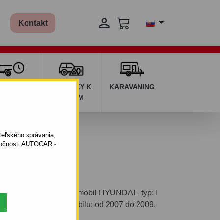

Kontakt
ŽIČOVŇA
DOPLNKY K
KARAVANING
RÍVESOV
AUTÁM
ateľského správania,
oločnosti AUTOCAR -
vým systémom pre automobil HYUNDAI - typ: I
vá. Rok výroby automobilu: od 2007 do 2009.