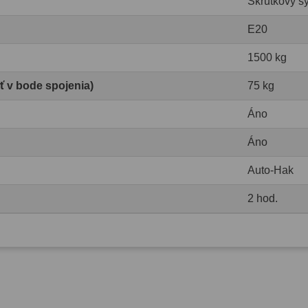
Skrutkový s
E20
1500 kg
ť v bode spojenia)
75 kg
Áno
Áno
Auto-Hak
2 hod.