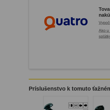
Tova
nakú
Vypočí
Ako u 
splátk
Príslušenstvo k tomuto ťažné