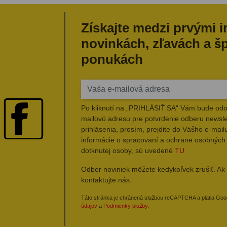
Získajte medzi prvými 
novinkách, zľavách a š
ponukách
Po kliknutí na „PRIHLÁSIŤ SA“ Vám bude odo
mailovú adresu pre potvrdenie odberu newsle
prihlásenia, prosím, prejdite do Vášho e-mailu
informácie o spracovaní a ochrane osobných
dotknutej osoby, sú uvedené
TU
Odber noviniek môžete kedykoľvek zrušiť. Ak 
kontaktujte nás.
Táto stránka je chránená službou reCAPTCHA a platia Go
údajov
a
Podmienky služby
.