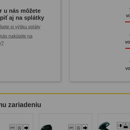
r u nás môžete
v
piť aj na splátky
tajte si výšku spláty
nás nakúpite na
vo
y?
vo
mu zariadeniu