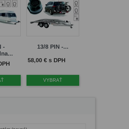
 -
13/8 PIN -...
na...
Cena
58,00 € s DPH
 DPH
AŤ
VYBRAŤ