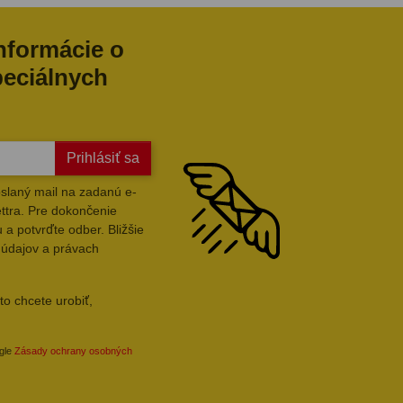
informácie o
peciálnych
Prihlásiť sa
slaný mail na zadanú e-
ttra. Pre dokončenie
 a potvrďte odber. Bližšie
 údajov a právach
to chcete urobiť,
ogle
Zásady ochrany osobných