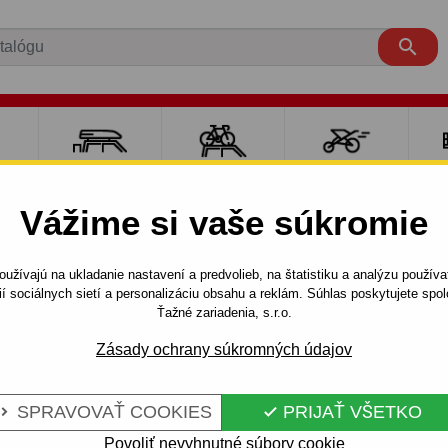

RE
NOSIČE A
NOSIČE NA
ŠPORT S
PO
Y
BOXY
BICYKLE
DEŤMI
P
Vážime si vaše súkromie
AI
i30
5 dv.
2007 - 2012
užívajú na ukladanie nastavení a predvolieb, na štatistiku a analýzu použív
- skrutkový systém - od 2007 do 2009
ií sociálnych sietí a personalizáciu obsahu a reklám. Súhlas poskytujete sp
Ťažné zariadenia, s.r.o.
Zásady ochrany súkromných údajov
E HYUNDAI I
Kód:
T 52 S
VÝ SYSTÉM -
Ťažné zariadenie so skrutko
SPRAVOVAŤ COOKIES
PRIJAŤ VŠETKO


30, modelová rada: 3,5 dvero
Povoliť nevyhnutné súbory cookie