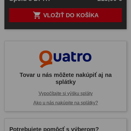

VLOŽIŤ DO KOŠÍKA
Tovar u nás môžete nakúpiť aj na
splátky
Vypočítajte si výšku spláty
Ako u nás nakúpite na splátky?
Potrebujete pomôcť s výberom?