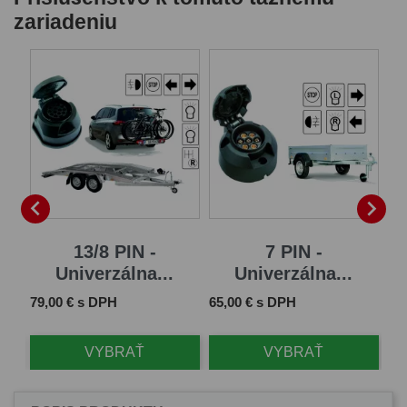
zariadeniu


...
13/8 PIN -
7 PIN -
Univerzálna...
Univerzálna...
Cena
Cena
Ce
79,00 € s DPH
65,00 € s DPH
11
VYBRAŤ
VYBRAŤ