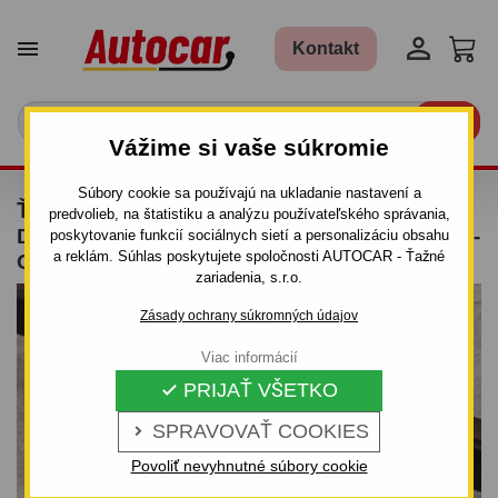


Kontakt

Vážime si vaše súkromie
Súbory cookie sa používajú na ukladanie nastavení a
ŤAŽNÉ ZARIADENIE PRE FORD MONDEO - 5
predvolieb, na štatistiku a analýzu používateľského správania,
DV - ODNÍMATEĽNÝ BAJONETOVÝ SYSTÉM -
poskytovanie funkcií sociálnych sietí a personalizáciu obsahu
a reklám. Súhlas poskytujete spoločnosti AUTOCAR - Ťažné
OD 2007 DO
zariadenia, s.r.o.
Zásady ochrany súkromných údajov
Viac informácií
PRIJAŤ VŠETKO

SPRAVOVAŤ COOKIES

Povoliť nevyhnutné súbory cookie