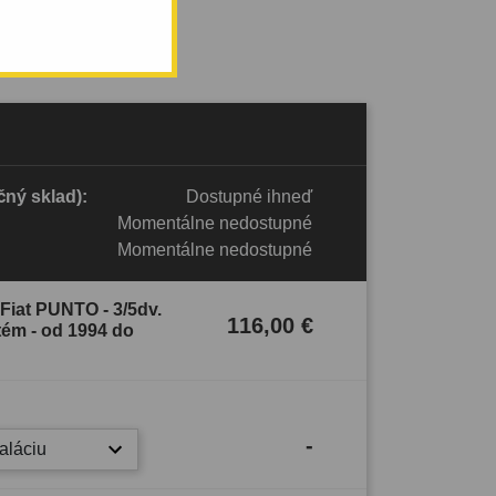
ný sklad):
Dostupné ihneď
Momentálne nedostupné
Momentálne nedostupné
 Fiat PUNTO - 3/5dv.
116,00 €
tém - od 1994 do
-
taláciu