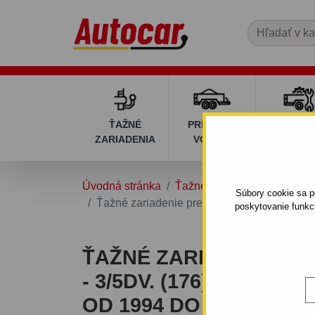
ŤAŽNÉ
PRÍVESNÉ
DIELY P
ZARIADENIA
VOZÍKY
VOZÍK
Úvodná stránka
Ťažné zariadenia
FIAT
Súbory cookie sa po
Ťažné zariadenie pre Fiat PUNTO - 3/5dv. (
poskytovanie funkc
ŤAŽNÉ ZARIADENIE PR
- 3/5DV. (176) - SKRU
OD 1994 DO 1999/08