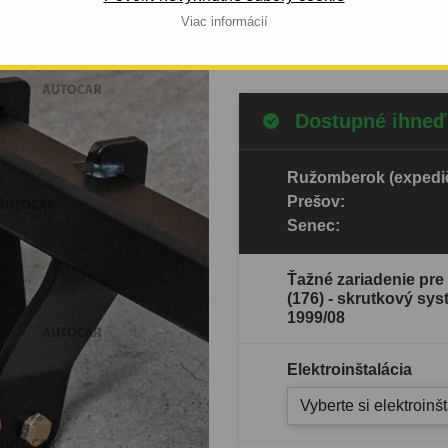
Viac informácií
Celý popis produktu
Dostupné ihneď
Ružomberok (expedič
Prešov:
Senec:
Ťažné zariadenie pre
(176) - skrutkový sys
1999/08
Elektroinštalácia
Vyberte si elektroinš