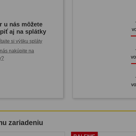
r u nás môžete
v
piť aj na splátky
tajte si výšku spláty
nás nakúpite na
vo
y?
vo
mu zariadeniu