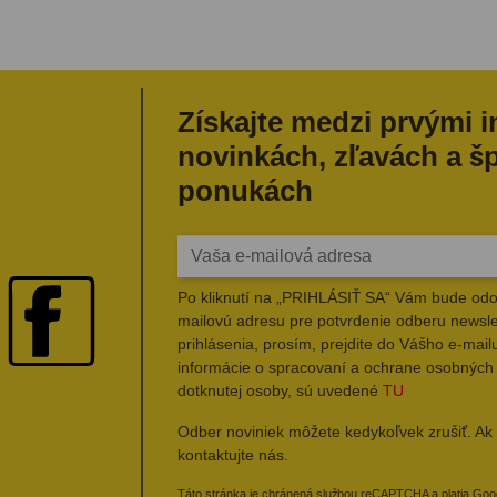
Získajte medzi prvými 
novinkách, zľavách a š
ponukách
Po kliknutí na „PRIHLÁSIŤ SA“ Vám bude odo
mailovú adresu pre potvrdenie odberu newsle
prihlásenia, prosím, prejdite do Vášho e-mailu
informácie o spracovaní a ochrane osobných
dotknutej osoby, sú uvedené
TU
Odber noviniek môžete kedykoľvek zrušiť. Ak 
kontaktujte nás.
Táto stránka je chránená službou reCAPTCHA a platia Go