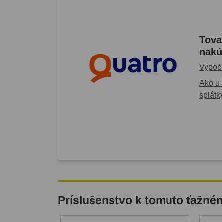
Tova
nakú
Vypočí
Ako u 
splátk
Príslušenstvo k tomuto ťažné