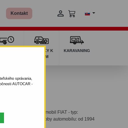

Kontakt
ŽIČOVŇA
DOPLNKY K
KARAVANING
RÍVESOV
AUTÁM
ateľského správania,
oločnosti AUTOCAR -
ým systémom pre automobil FIAT - typ:
verová (176). Rok výroby automobilu: od 1994