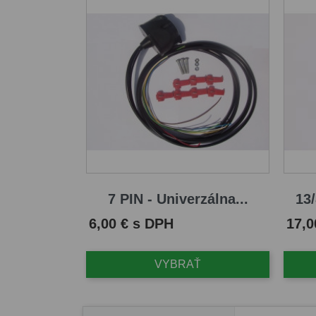
7 PIN - Univerzálna...
13/
Cena
Cena
6,00 € s DPH
17,0
VYBRAŤ