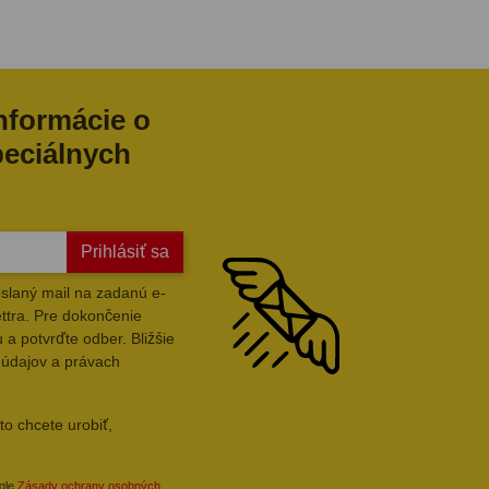
informácie o
peciálnych
Prihlásiť sa
slaný mail na zadanú e-
ttra. Pre dokončenie
 a potvrďte odber. Bližšie
 údajov a právach
to chcete urobiť,
ogle
Zásady ochrany osobných