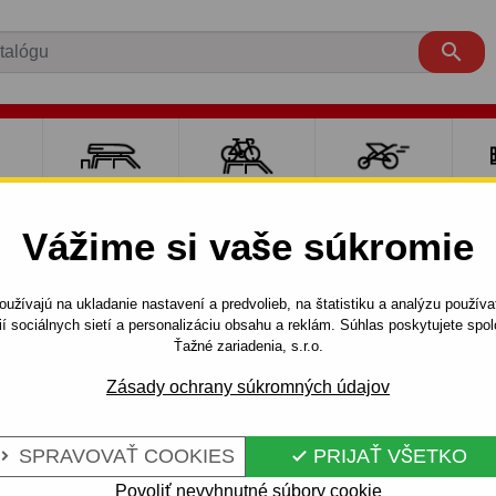

RE
NOSIČE A
NOSIČE NA
ŠPORT S
PO
Y
BOXY
BICYKLE
DEŤMI
P
Vážime si vaše súkromie
PUNTO
3 dv.
1994 - 1999
užívajú na ukladanie nastavení a predvolieb, na štatistiku a analýzu použív
176) - skrutkový systém - od 1994 do 1999/08
ií sociálnych sietí a personalizáciu obsahu a reklám. Súhlas poskytujete sp
Ťažné zariadenia, s.r.o.
Zásady ochrany súkromných údajov
E FIAT PUNTO
Kód:
R 07 S
TKOVÝ SYSTÉM -
Ťažné zariadenie so skrutkov
SPRAVOVAŤ COOKIES
PRIJAŤ VŠETKO


PUNTO, modelová rada: 3/5 d
do 1999/08.
Povoliť nevyhnutné súbory cookie