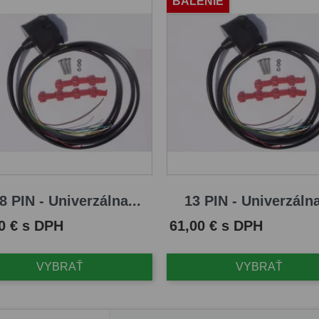
BALENIE
8 PIN - Univerzálna...
13 PIN - Univerzálna
Cena
0 € s DPH
61,00 € s DPH
VYBRAŤ
VYBRAŤ