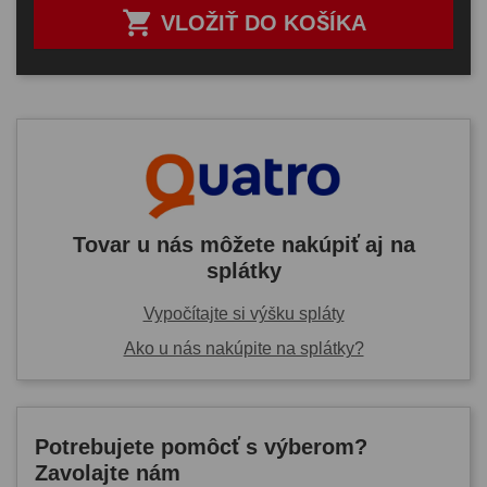

VLOŽIŤ DO KOŠÍKA
Tovar u nás môžete nakúpiť aj na
splátky
Vypočítajte si výšku spláty
Ako u nás nakúpite na splátky?
Potrebujete pomôcť s výberom?
Zavolajte nám