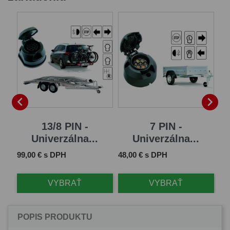


13/8 PIN -
7 PIN -
Univerzálna...
Univerzálna...
Cena
Cena
Ce
99,00 € s DPH
48,00 € s DPH
65
VYBRAŤ
VYBRAŤ
POPIS PRODUKTU