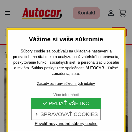


Kontakt

Vážime si vaše súkromie
Súbory cookie sa používajú na ukladanie nastavení a
ŤAŽNÉ ZARIADENIE PRE CITROEN JUMPER
predvolieb, na štatistiku a analýzu používateľského správania,
- VALNÍK L4, L5 - SKRUTKOVÝ SYSTÉM
poskytovanie funkcií sociálnych sietí a personalizáciu obsahu
a reklám. Súhlas poskytujete spoločnosti AUTOCAR - Ťažné
zariadenia, s.r.o.
Zásady ochrany súkromných údajov
Viac informácií
PRIJAŤ VŠETKO

SPRAVOVAŤ COOKIES

Povoliť nevyhnutné súbory cookie