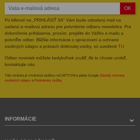
OK
Po kliknutí na „PRIHLÁSIŤ SA“ Vám bude odoslaný mail na
zadanú e-mailovú adresu pre potvrdenie odberu newslettra. Pre
dokončenie prihlásenia, prosím, prejdite do Vášho e-mailu a
potvrďte odber. Bližšie informácie o spracovaní a ochrane
osobných údajov a právach dotknutej osoby, sú uvedené
TU
Odber noviniek môžete kedykoľvek zrušiť. Ak to chcete urobiť,
kontaktujte nás.
Táto stránka je chránená službou reCAPTCHA a platia Google
Zásady ochrany
osobných údajov
a
Podmienky služby
.
INFORMÁCIE