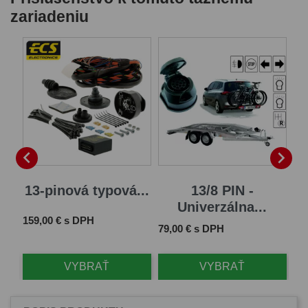
zariadeniu


13-pinová typová...
13/8 PIN -
Univerzálna...
Cena
Ce
159,00 € s DPH
58
Cena
79,00 € s DPH
VYBRAŤ
VYBRAŤ