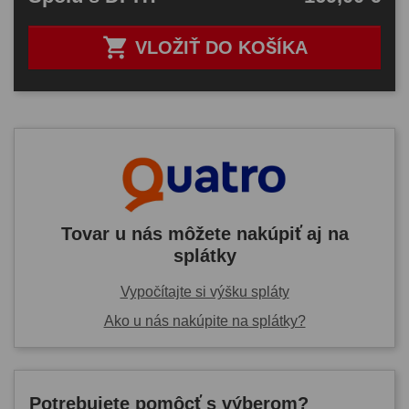

VLOŽIŤ DO KOŠÍKA
Tovar u nás môžete nakúpiť aj na
splátky
Vypočítajte si výšku spláty
Ako u nás nakúpite na splátky?
Potrebujete pomôcť s výberom?