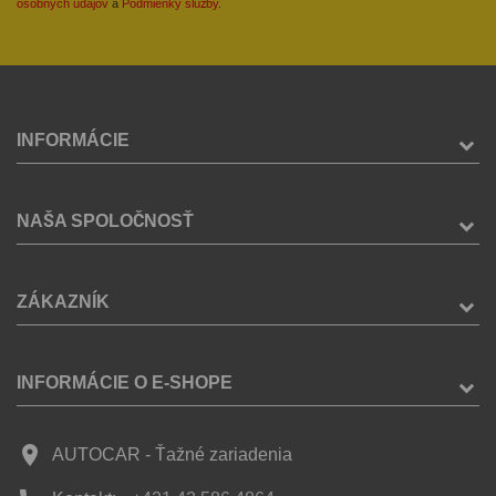
osobných údajov
a
Podmienky služby
.
INFORMÁCIE
NAŠA SPOLOČNOSŤ
ZÁKAZNÍK
INFORMÁCIE O E-SHOPE
place
AUTOCAR - Ťažné zariadenia