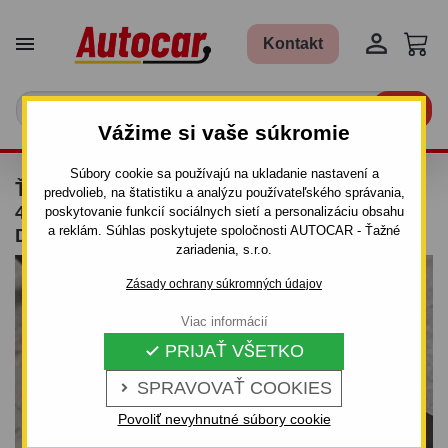


Kontakt

Vážime si vaše súkromie
Súbory cookie sa používajú na ukladanie nastavení a
ŤAŽNÉ ZARIADENIE PRE CITROEN C 5 -
predvolieb, na štatistiku a analýzu používateľského správania,
4/5DV. - SKRUTKOVÝ SYSTÉM - OD 2004/10
poskytovanie funkcií sociálnych sietí a personalizáciu obsahu
a reklám. Súhlas poskytujete spoločnosti AUTOCAR - Ťažné
DO 2008
zariadenia, s.r.o.
Zásady ochrany súkromných údajov
Viac informácií
PRIJAŤ VŠETKO

SPRAVOVAŤ COOKIES

Povoliť nevyhnutné súbory cookie