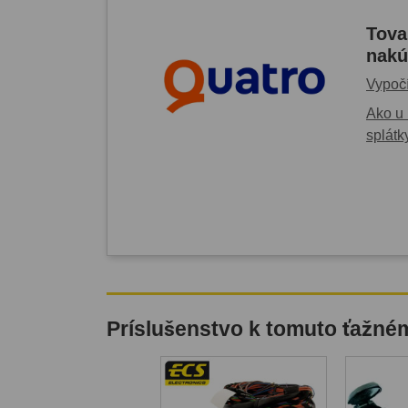
Tova
nakú
Vypočí
Ako u 
splátk
Príslušenstvo k tomuto ťažné