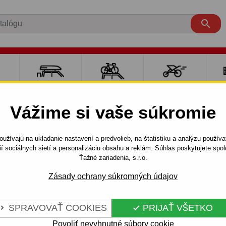

RE
NOSIČE A
NOSIČE NA
ŠPORT S
PO
Y
BOXY
BICYKLE
DEŤMI
P
Vážime si vaše súkromie
EN
C4
3 dv.
2004 - 2010
užívajú na ukladanie nastavení a predvolieb, na štatistiku a analýzu použív
coupe - skrutkový systém - od 2004 do
ií sociálnych sietí a personalizáciu obsahu a reklám. Súhlas poskytujete sp
Ťažné zariadenia, s.r.o.
Zásady ochrany súkromných údajov
E CITROEN C
Kód:
P 26 S
SKRUTKOVÝ
Ťažné zariadenie so skrutko
SPRAVOVAŤ COOKIES
PRIJAŤ VŠETKO


4, modelová rada: 3/5dv + c
Povoliť nevyhnutné súbory cookie