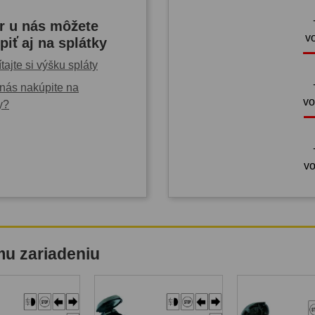
r u nás môžete
v
piť aj na splátky
tajte si výšku spláty
nás nakúpite na
vo
y?
vo
mu zariadeniu