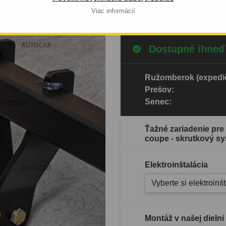
Celý popis produktu
Viac informácií
Dostupné ihneď
Ružomberok (expedič
Prešov:
Senec:
Ťažné zariadenie pre 
coupe - skrutkový sy
Elektroinštalácia
Vyberte si elektroinš
Montáž v našej dielni