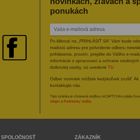
novinkách, zľavách a š
ponukách
Po kliknutí na „PRIHLÁSIŤ SA“ Vám bude odo
mailovú adresu pre potvrdenie odberu newsle
prihlásenia, prosím, prejdite do Vášho e-mailu
informácie o spracovaní a ochrane osobných
dotknutej osoby, sú uvedené
TU
Odber noviniek môžete kedykoľvek zrušiť. Ak 
kontaktujte nás.
Táto stránka je chránená službou reCAPTCHA a platia Go
údajov
a
Podmienky služby
.
 SPOLOČNOSŤ
ZÁKAZNÍK