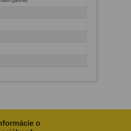
ystém (pevné)
informácie o