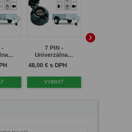

 -
7 PIN -
13 PIN -
na...
Univerzálna...
Univerzálna..
Cena
Cena
DPH
48,00 € s DPH
110,00 € s DPH
AŤ
VYBRAŤ
VYBRAŤ