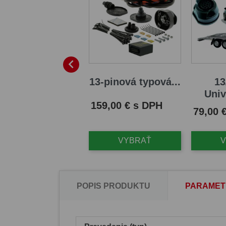

13 PIN -
13-pinová typová...
13
Univerzálna...
Univ
Cena
159,00 € s DPH
na
Cena
0,00 € s DPH
79,00 
VYBRAŤ
VYBRAŤ
POPIS PRODUKTU
PARAMET