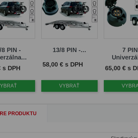
/8 PIN -
13/8 PIN -...
7 PIN
erzálna...
Univerzál
Cena
58,00 € s DPH
Cena
€ s DPH
65,00 € s 
VYBRAŤ
VYBRAŤ
VYBR
RE PRODUKTU