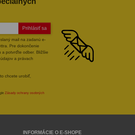
peciálnych
Prihlásiť sa
slaný mail na zadanú e-
ttra. Pre dokončenie
 a potvrďte odber. Bližšie
 údajov a právach
to chcete urobiť,
ogle
Zásady ochrany osobných
INFORMÁCIE O E-SHOPE