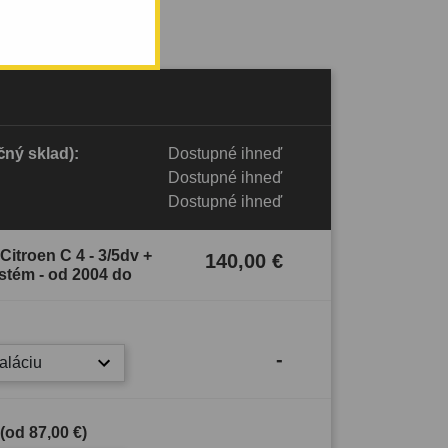
ný sklad):
Dostupné ihneď
Dostupné ihneď
Dostupné ihneď
Citroen C 4 - 3/5dv +
140,00 €
stém - od 2004 do
-
taláciu
 (od
87,00 €
)