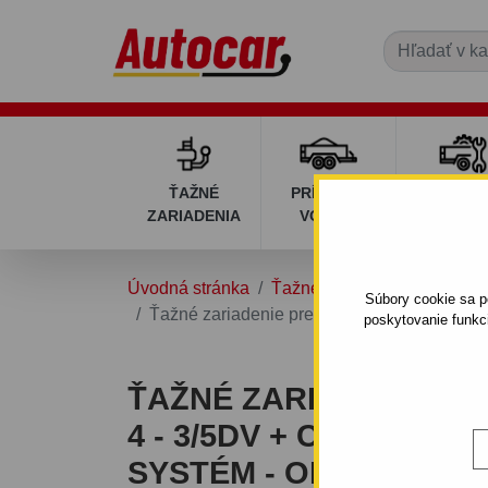
ŤAŽNÉ
PRÍVESNÉ
DIELY P
ZARIADENIA
VOZÍKY
VOZÍK
Úvodná stránka
Ťažné zariadenia
CITRO
Súbory cookie sa po
Ťažné zariadenie pre Citroen C 4 - 3/5dv + 
poskytovanie funkc
ŤAŽNÉ ZARIADENIE PR
4 - 3/5DV + COUPE - 
SYSTÉM - OD 2004 DO