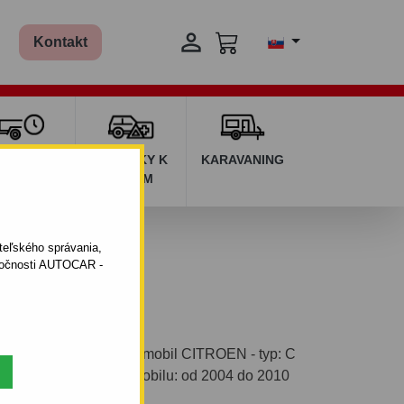

Kontakt
ŽIČOVŇA
DOPLNKY K
KARAVANING
RÍVESOV
AUTÁM
ateľského správania,
oločnosti AUTOCAR -
vým systémom pre automobil CITROEN - typ: C
oupe. Rok výroby automobilu: od 2004 do 2010