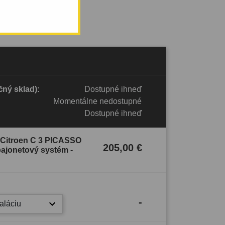
ný sklad):
Dostupné ihneď
Momentálne nedostupné
Dostupné ihneď
e Citroen C 3 PICASSO
205,00 €
bajonetový systém -
-
taláciu