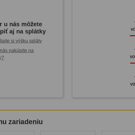
r u nás môžete
v
piť aj na splátky
tajte si výšku spláty
nás nakúpite na
vo
y?
vo
mu zariadeniu