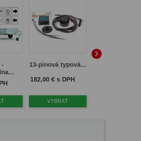

 -
13-pinová typová...
13/8 PIN -...
na...
Cena
Cena
182,00 € s DPH
58,00 € s DPH
DPH
AŤ
VYBRAŤ
VYBRAŤ