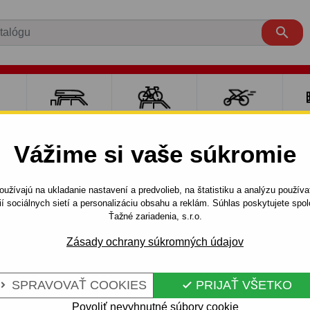

RE
NOSIČE A
NOSIČE NA
ŠPORT S
PO
Y
BOXY
BICYKLE
DEŤMI
P
Vážime si vaše súkromie
EN
C3 PICASSO
MPV
2009 - 2017
užívajú na ukladanie nastavení a predvolieb, na štatistiku a analýzu použív
- 5 dv - odnímateľný bajonetový systém - od 2009 do 2017
ií sociálnych sietí a personalizáciu obsahu a reklám. Súhlas poskytujete sp
Ťažné zariadenia, s.r.o.
Zásady ochrany súkromných údajov
E CITROEN C
Kód:
P 32 Au
DNÍMATEĽNÝ
Ťažné zariadenie s odnímat
SPRAVOVAŤ COOKIES
PRIJAŤ VŠETKO


CITROEN - typ: C 3 PICASSO
 OD 2009 DO
automobilu: od 2009 do 2017
Povoliť nevyhnutné súbory cookie