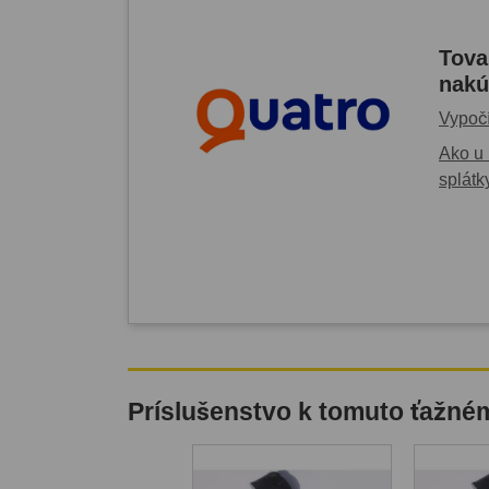
Tova
nakú
Vypočí
Ako u 
splátk
Príslušenstvo k tomuto ťažné