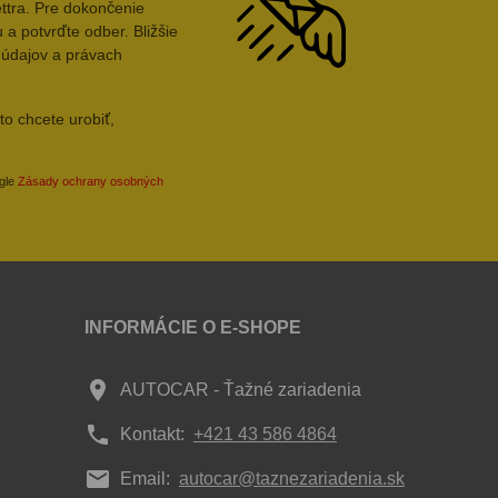
ttra. Pre dokončenie
 a potvrďte odber. Bližšie
 údajov a právach
to chcete urobiť,
ogle
Zásady ochrany osobných
INFORMÁCIE O E-SHOPE
place
AUTOCAR - Ťažné zariadenia
phone
Kontakt:
+421 43 586 4864
mail
Email:
autocar@taznezariadenia.sk