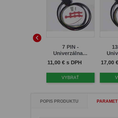

13/8 PIN -...
7 PIN -
13
Univerzálna...
Univ
na
,00 € s DPH
Cena
Cena
11,00 € s DPH
17,00 
VYBRAŤ
VYBRAŤ
POPIS PRODUKTU
PARAMET