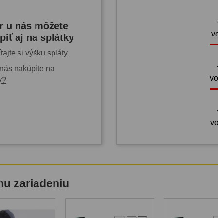
r u nás môžete
v
piť aj na splátky
tajte si výšku spláty
nás nakúpite na
vo
y?
vo
mu zariadeniu