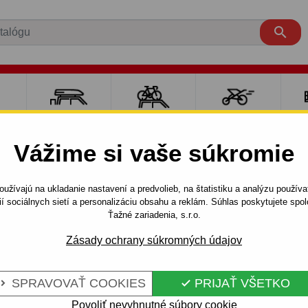

RE
NOSIČE A
NOSIČE NA
ŠPORT S
PO
Y
BOXY
BICYKLE
DEŤMI
P
Vážime si vaše súkromie
EN
BERLINGO
L1 - Krátke
1997 - 2011
užívajú na ukladanie nastavení a predvolieb, na štatistiku a analýzu použív
odnímateľný bajonetový systém
ií sociálnych sietí a personalizáciu obsahu a reklám. Súhlas poskytujete sp
Ťažné zariadenia, s.r.o.
Zásady ochrany súkromných údajov
RE CITROEN
Kód:
F 13 Au
EĽNÝ
Ťažné zariadenie s odnímat
SPRAVOVAŤ COOKIES
PRIJAŤ VŠETKO


Citroen Berlingo, VAN. 10.19
Povoliť nevyhnutné súbory cookie