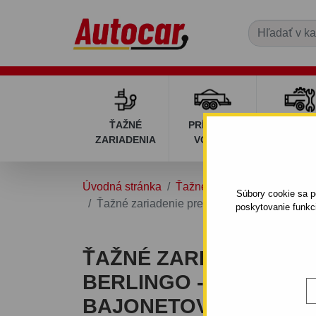
ŤAŽNÉ
PRÍVESNÉ
DIELY P
ZARIADENIA
VOZÍKY
VOZÍK
Úvodná stránka
Ťažné zariadenia
CITRO
Súbory cookie sa po
Ťažné zariadenie pre Citroen BERLINGO - 
poskytovanie funkc
ŤAŽNÉ ZARIADENIE P
BERLINGO - ODNÍMAT
BAJONETOVÝ SYSTÉM