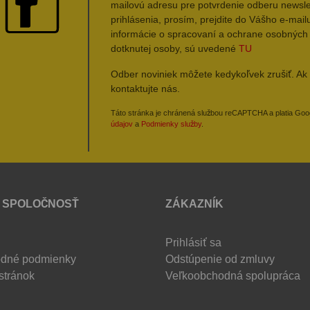
mailovú adresu pre potvrdenie odberu newsle
prihlásenia, prosím, prejdite do Vášho e-mailu
informácie o spracovaní a ochrane osobných
dotknutej osoby, sú uvedené
TU
Odber noviniek môžete kedykoľvek zrušiť. Ak 
kontaktujte nás.
Táto stránka je chránená službou reCAPTCHA a platia Go
údajov
a
Podmienky služby
.
 SPOLOČNOSŤ
ZÁKAZNÍK
Prihlásiť sa
dné podmienky
Odstúpenie od zmluvy
stránok
Veľkoobchodná spolupráca