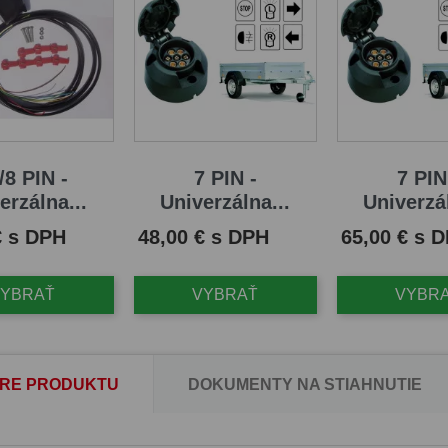
/8 PIN -
7 PIN -
7 PIN
erzálna...
Univerzálna...
Univerzál
Cena
Cena
€ s DPH
48,00 € s DPH
65,00 € s 
VYBRAŤ
VYBRAŤ
VYBR
RE PRODUKTU
DOKUMENTY NA STIAHNUTIE