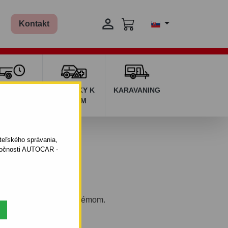

Kontakt
ŽIČOVŇA
DOPLNKY K
KARAVANING
RÍVESOV
AUTÁM
ateľského správania,
oločnosti AUTOCAR -
eľným bajonetovým systémom.
96 - 12.2009