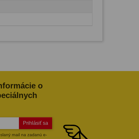
informácie o
peciálnych
Prihlásiť sa
slaný mail na zadanú e-