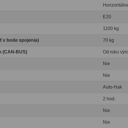
Horizontáln
E20
1100 kg
ť v bode spojenia)
70 kg
om (CAN-BUS)
Od roku výr
Nie
Nie
Auto-Hak
2 hod.
Nie
Nie