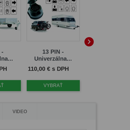

 -
13 PIN -
13/8 PIN -
na...
Univerzálna...
Univerzálna..
Cena
Cena
DPH
110,00 € s DPH
79,00 € s DPH
AŤ
VYBRAŤ
VYBRAŤ
VIDEO