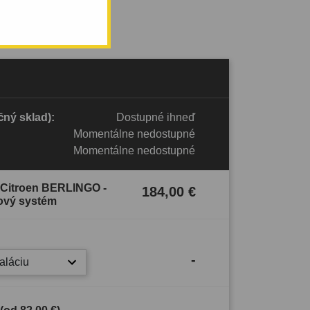
ný sklad):
Dostupné ihneď
Momentálne nedostupné
Momentálne nedostupné
e Citroen BERLINGO -
184,00 €
ový systém
-
taláciu