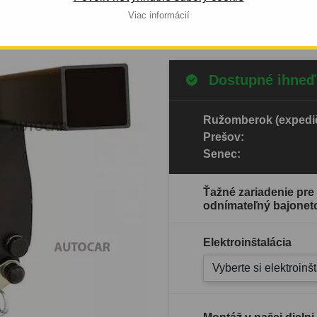
Viac informácií
Celý popis produktu
Dostupné ihneď
Ružomberok (expedič
Prešov:
Senec:
Ťažné zariadenie pr
odnímateľný bajonet
Elektroinštalácia
Vyberte si elektroinš