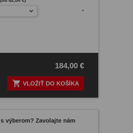
 (od
82,00 €
)
-
184,00 €

VLOŽIŤ DO KOŠÍKA
 s výberom? Zavolajte nám