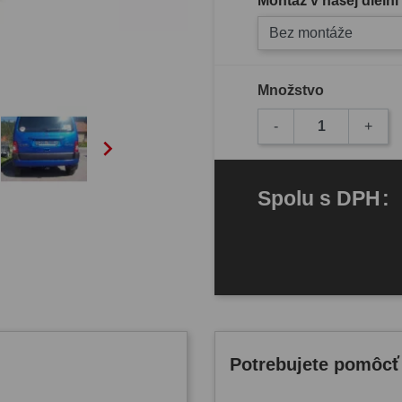
Montáž v našej dielni
Bez montáže
Množstvo
-
+

Spolu
s DPH
:
Potrebujete pomôcť