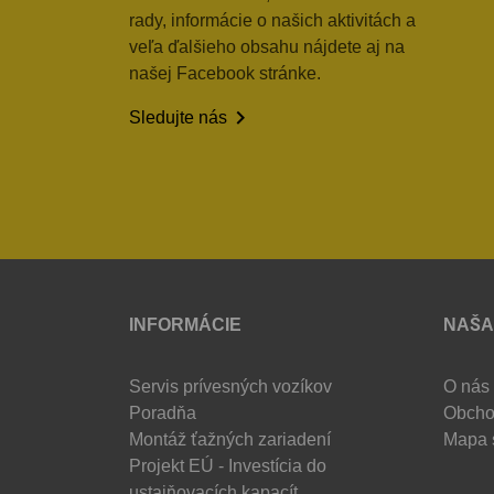
rady, informácie o našich aktivitách a
veľa ďalšieho obsahu nájdete aj na
našej Facebook stránke.

Sledujte nás
INFORMÁCIE
NAŠA
Servis prívesných vozíkov
O nás
Poradňa
Obcho
Montáž ťažných zariadení
Mapa 
Projekt EÚ - Investícia do
ustajňovacích kapacít