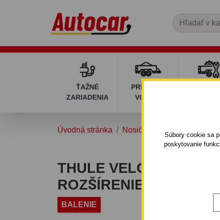
ŤAŽNÉ
PRÍVESNÉ
DIELY P
ZARIADENIA
VOZÍKY
VOZÍK
Úvodná stránka
Nosiče na bicykle
Nosiče 
Súbory cookie sa po
poskytovanie funkc
THULE VELOCOMPACT 
ROZŠÍRENIE NA 4. BIC
BALENIE