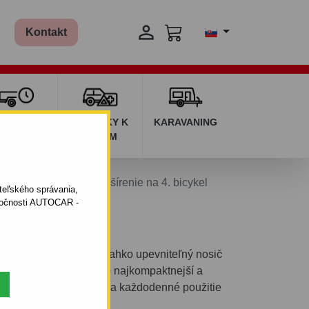

Kontakt
ŽIČOVŇA
DOPLNKY K
KARAVANING
RÍVESOV
AUTÁM
loCompact 926 + rozšírenie na 4. bicykel
ateľského správania,
oločnosti AUTOCAR -
 bezpečný, stabilný a ľahko upevniteľný nosič
lu. Zároveň sa jedná o najkompaktnejší a
pravu bicyklov vhodný na každodenné použitie