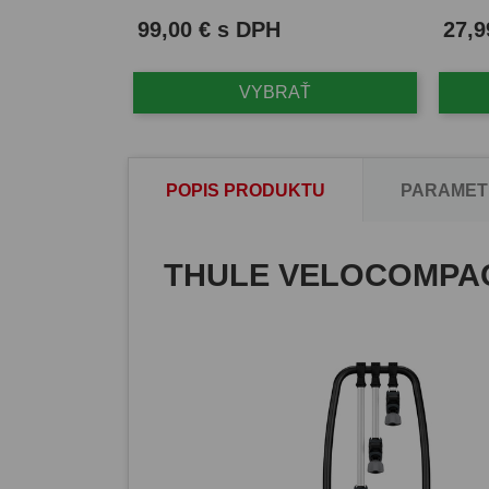
Cena
Cena
99,00 € s DPH
27,9
VYBRAŤ
POPIS PRODUKTU
PARAMET
THULE VELOCOMPAC