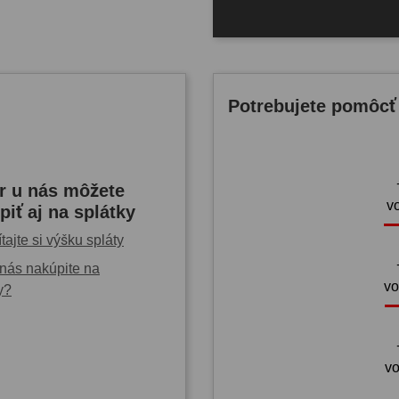
Potrebujete pomôcť
r u nás môžete
v
piť aj na splátky
tajte si výšku spláty
nás nakúpite na
vo
y?
vo