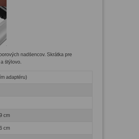
tdoorových nadšencov. Skrátka pre
a štýlovo.
tím adaptéru)
79 cm
36 cm