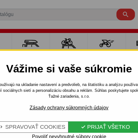

RE
NOSIČE A
NOSIČE NA
ŠPORT S
PO
Y
BOXY
BICYKLE
DEŤMI
P
Vážime si vaše súkromie
bicyklov na ťažné zariadenie
Nosiče na 4 bicykle
THULE Ve
užívajú na ukladanie nastavení a predvolieb, na štatistiku a analýzu použív
ií sociálnych sietí a personalizáciu obsahu a reklám. Súhlas poskytujete sp
Ťažné zariadenia, s.r.o.
926 +
Kód:
TH/926 + TH/926-1
Zásady ochrany súkromných údajov
YKEL
THULE VeloCompact 926
je
na ťažné zariadenia automobi
SPRAVOVAŤ COOKIES
PRIJAŤ VŠETKO


najľahší nosič Thule pre pre
na prevoz 3 - 4 bicyklov.
Povoliť nevyhnutné súbory cookie