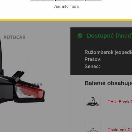
Viac informácií
Celý popis produktu
Dostupné ihneď
Ružomberok (expedič
Prešov:
Senec:
Balenie obsahuj
THULE Velo
Thule VeloCo