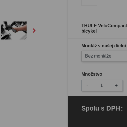
THULE VeloCompact 9

bicykel
Montáž v našej dielni
Bez montáže
Množstvo
-
+
Spolu
s DPH
: