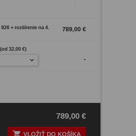
26 + rozšírenie na 4.
789,00 €
 (od
32,00 €
)
-
789,00 €

VLOŽIŤ DO KOŠÍKA