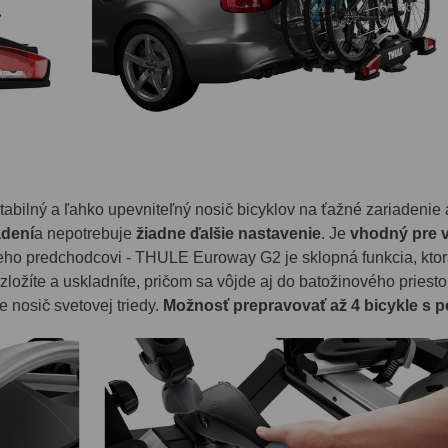
tabilný a ľahko upevniteľný nosič bicyklov na ťažné zariadenie
adení
a nepotrebuje
žiadne ďalšie nastavenie
. Je
vhodný pre v
ho predchodcovi - THULE Euroway G2 je sklopná funkcia, ktorá 
zložíte a uskladníte, pričom sa vôjde aj do batožinového priesto
 nosič svetovej triedy.
Možnosť prepravovať až 4 bicykle s p