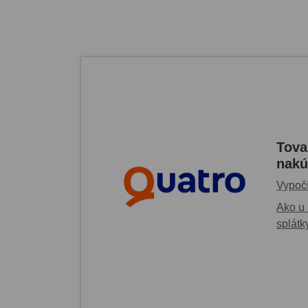
Tova
nakú
Vypočí
Ako u 
splátk