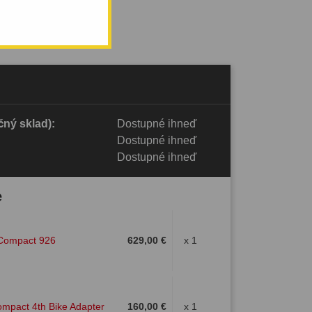
ný sklad):
Dostupné ihneď
Dostupné ihneď
Dostupné ihneď
e
Compact 926
629,00 €
x 1
mpact 4th Bike Adapter
160,00 €
x 1