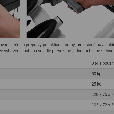
vaní riešenia prepravy pre aktívne rodiny, profesionálov a ou
tové vybavenie bolo na vozidle prevezené jednoducho, bezpečne 
3 (4 s použi
60 kg
25 kg
128 x 75 x 
103 x 72 x 