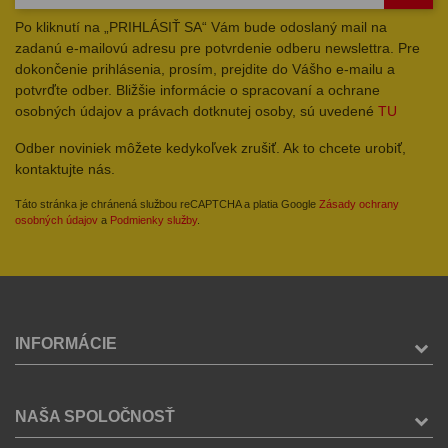
Po kliknutí na „PRIHLÁSIŤ SA“ Vám bude odoslaný mail na
zadanú e-mailovú adresu pre potvrdenie odberu newslettra. Pre
dokončenie prihlásenia, prosím, prejdite do Vášho e-mailu a
potvrďte odber. Bližšie informácie o spracovaní a ochrane
osobných údajov a právach dotknutej osoby, sú uvedené
TU
Odber noviniek môžete kedykoľvek zrušiť. Ak to chcete urobiť,
kontaktujte nás.
Táto stránka je chránená službou reCAPTCHA a platia Google
Zásady ochrany
osobných údajov
a
Podmienky služby
.
INFORMÁCIE
NAŠA SPOLOČNOSŤ