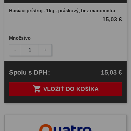
Hasiaci prístroj - 1kg - práškový, bez manometra
15,03 €
Množstvo
-
+
15,03 €
Spolu
s DPH
:

VLOŽIŤ DO KOŠÍKA