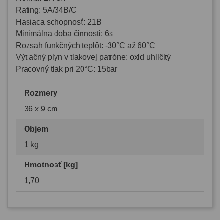
Rating: 5A/34B/C
Hasiaca schopnosť: 21B
Minimálna doba činnosti: 6s
Rozsah funkčných teplôt: -30°C až 60°C
Výtlačný plyn v tlakovej patróne: oxid uhličitý
Pracovný tlak pri 20°C: 15bar
Rozmery
36 x 9 cm
Objem
1 kg
Hmotnosť [kg]
1,70