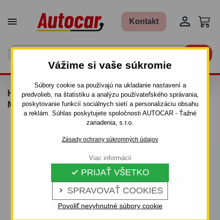


Kontakt

Vážime si vaše súkromie
Súbory cookie sa používajú na ukladanie nastavení a
HASIACI PRÍSTROJ - 1KG - PRÁŠKOVÝ, BEZ
predvolieb, na štatistiku a analýzu používateľského správania,
MANOMETRA
poskytovanie funkcií sociálnych sietí a personalizáciu obsahu
a reklám. Súhlas poskytujete spoločnosti AUTOCAR - Ťažné
zariadenia, s.r.o.
Zásady ochrany súkromných údajov
Viac informácií
PRIJAŤ VŠETKO

SPRAVOVAŤ COOKIES

Povoliť nevyhnutné súbory cookie