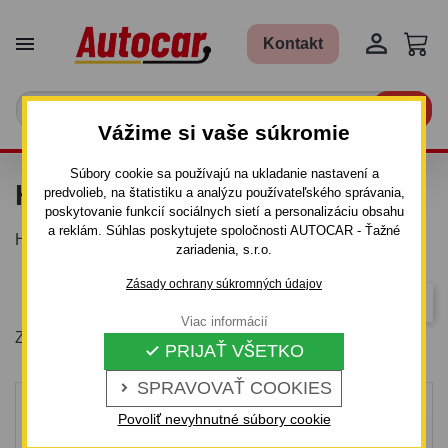


Kontakt

Vážime si vaše súkromie
Súbory cookie sa používajú na ukladanie nastavení a
HASIACE PRÍSTROJE
predvolieb, na štatistiku a analýzu používateľského správania,
poskytovanie funkcií sociálnych sietí a personalizáciu obsahu
a reklám. Súhlas poskytujete spoločnosti AUTOCAR - Ťažné
Hasiace prístroje do automobilov.
zariadenia, s.r.o.
Zásady ochrany súkromných údajov
Dôležitosť
Viac informácií
Zobrazuje sa 1-3 z 3 položiek
PRIJAŤ VŠETKO

SPRAVOVAŤ COOKIES

Povoliť nevyhnutné súbory cookie