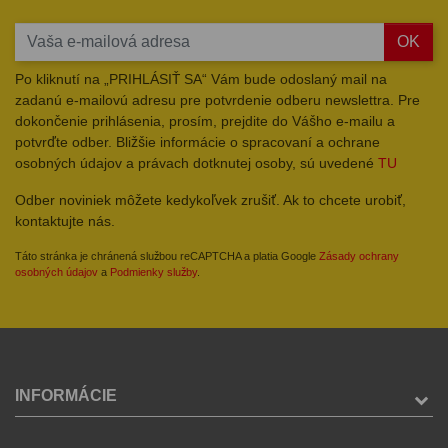
OK
Po kliknutí na „PRIHLÁSIŤ SA“ Vám bude odoslaný mail na
zadanú e-mailovú adresu pre potvrdenie odberu newslettra. Pre
dokončenie prihlásenia, prosím, prejdite do Vášho e-mailu a
potvrďte odber. Bližšie informácie o spracovaní a ochrane
osobných údajov a právach dotknutej osoby, sú uvedené
TU
Odber noviniek môžete kedykoľvek zrušiť. Ak to chcete urobiť,
kontaktujte nás.
Táto stránka je chránená službou reCAPTCHA a platia Google
Zásady ochrany
osobných údajov
a
Podmienky služby
.
INFORMÁCIE