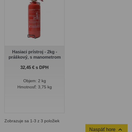
Hasiaci prístroj - 2kg -
práškový, s manometrom
Cena
32,45 € s DPH
Objem: 2 kg
Hmotnosť: 3,75 kg
Zobrazuje sa 1-3 z 3 položiek

Naspäť hore