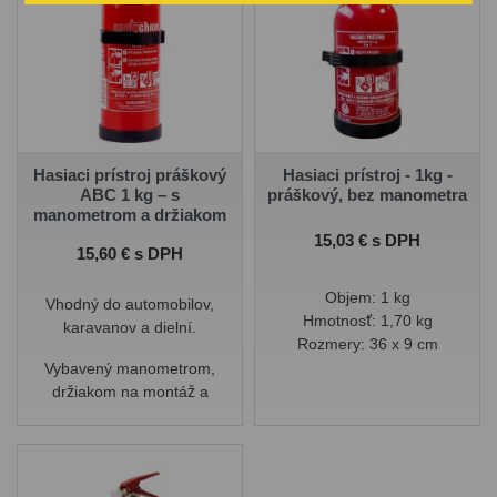
Hasiaci prístroj práškový
Hasiaci prístroj - 1kg -
ABC 1 kg – s
práškový, bez manometra
manometrom a držiakom
Cena
15,03 € s DPH
Cena
15,60 € s DPH
Objem: 1 kg
Vhodný do automobilov,
Hmotnosť: 1,70 kg
karavanov a dielní.
Rozmery: 36 x 9 cm
Vybavený manometrom,
držiakom na montáž a
ergonomickou rukoväťou pre
jednoduché použitie.
Výrobca: Ogniochron