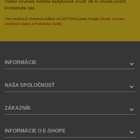
Odber noviniek môžete kedykoľvek zrušiť. Ak to chcete urobiť,
kontaktujte nás.
Táto stránka je chránená službou reCAPTCHA a platia Google
Zásady ochrany
osobných údajov
a
Podmienky služby
.
INFORMÁCIE
NAŠA SPOLOČNOSŤ
ZÁKAZNÍK
INFORMÁCIE O E-SHOPE