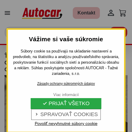


Kontakt

Vážime si vaše súkromie
Súbory cookie sa používajú na ukladanie nastavení a
ŤAŽNÉ ZARIADENIE PRE BMW SERIA 3 -
predvolieb, na štatistiku a analýzu používateľského správania,
COMPACT (E 46) - SKRUTKOVÝ SYSTÉM -
poskytovanie funkcií sociálnych sietí a personalizáciu obsahu
a reklám. Súhlas poskytujete spoločnosti AUTOCAR - Ťažné
OD 2001/06 DO 2005
zariadenia, s.r.o.
Zásady ochrany súkromných údajov
Viac informácií
PRIJAŤ VŠETKO

SPRAVOVAŤ COOKIES

Povoliť nevyhnutné súbory cookie