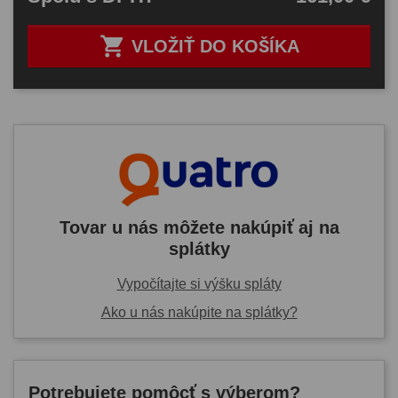

VLOŽIŤ DO KOŠÍKA
Tovar u nás môžete nakúpiť aj na
splátky
Vypočítajte si výšku spláty
Ako u nás nakúpite na splátky?
Potrebujete pomôcť s výberom?