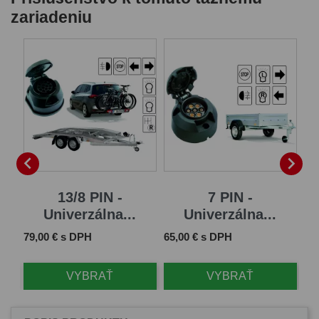
zariadeniu


13/8 PIN -
7 PIN -
Univerzálna...
Univerzálna...
Cena
Cena
Ce
79,00 € s DPH
65,00 € s DPH
11
VYBRAŤ
VYBRAŤ