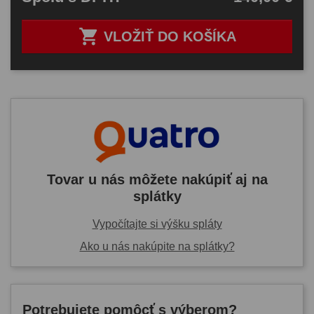

VLOŽIŤ DO KOŠÍKA
Tovar u nás môžete nakúpiť aj na
splátky
Vypočítajte si výšku spláty
Ako u nás nakúpite na splátky?
Potrebujete pomôcť s výberom?