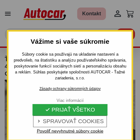


Kontakt

Vážime si vaše súkromie
Súbory cookie sa používajú na ukladanie nastavení a
ŤAŽNÉ ZARIADENIE PRE BMW SERIA 7 -
predvolieb, na štatistiku a analýzu používateľského správania,
4DV., SEDAN (E 38) - SKRUTKOVÝ SYSTÉM -
poskytovanie funkcií sociálnych sietí a personalizáciu obsahu
a reklám. Súhlas poskytujete spoločnosti AUTOCAR - Ťažné
OD 1994/06 DO 2001/08
zariadenia, s.r.o.
Zásady ochrany súkromných údajov
Viac informácií
PRIJAŤ VŠETKO

SPRAVOVAŤ COOKIES

Povoliť nevyhnutné súbory cookie