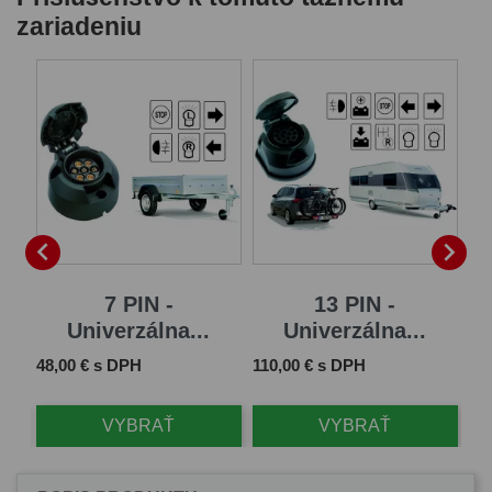
zariadeniu


7 PIN -
13 PIN -
Univerzálna...
Univerzálna...
Cena
Cena
Ce
48,00 € s DPH
110,00 € s DPH
48
VYBRAŤ
VYBRAŤ