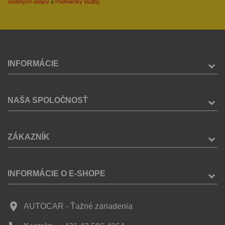
osobných údajov
a
Podmienky služby
.
INFORMÁCIE
NAŠA SPOLOČNOSŤ
ZÁKAZNÍK
INFORMÁCIE O E-SHOPE
place
AUTOCAR - Ťažné zariadenia