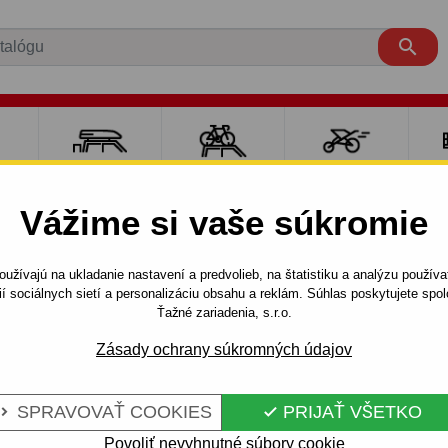

RE
NOSIČE A
NOSIČE NA
ŠPORT S
PO
Y
BOXY
BICYKLE
DEŤMI
P
Vážime si vaše súkromie
 prívesné vozíky s kolesami pod ložnou plochou
Brzdené prí
užívajú na ukladanie nastavení a predvolieb, na štatistiku a analýzu použív
go D 30.4
ií sociálnych sietí a personalizáciu obsahu a reklám. Súhlas poskytujete sp
Ťažné zariadenia, s.r.o.
Zásady ochrany súkromných údajov
DENÝ
Kód:
Cargo D 30.4
O D 30.4
Celková hmotnosť:
3000 kg
SPRAVOVAŤ COOKIES
PRIJAŤ VŠETKO


Užitočná hmotnosť: 2405 kg
Ložná plocha [mm]: 4170 x 1
Povoliť nevyhnutné súbory cookie