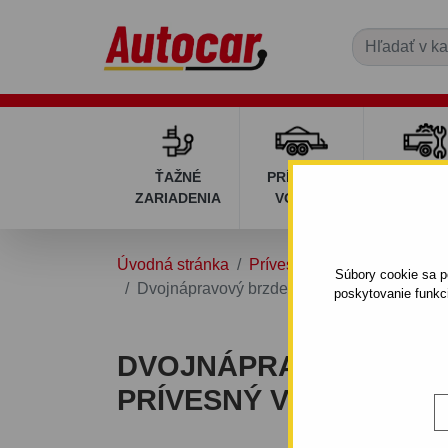
ŤAŽNÉ
PRÍVESNÉ
DIELY P
ZARIADENIA
VOZÍKY
VOZÍK
Úvodná stránka
Prívesné vozíky
Valníkové
Súbory cookie sa po
Dvojnápravový brzdený prívesný vozík Car
poskytovanie funkc
DVOJNÁPRAVOVÝ BRZ
PRÍVESNÝ VOZÍK CARG