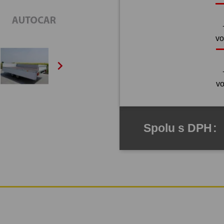
vo

vo
Spolu
s DPH
: