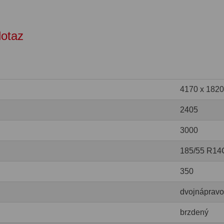
dotaz
4170 x 1820
2405
3000
185/55 R14
350
dvojnáprav
brzdený