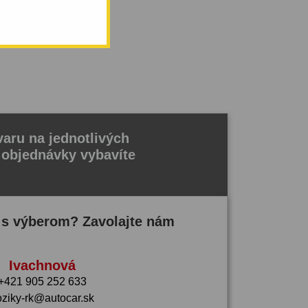
/h
aru na jednotlivých
 objednávky vybavíte
 s výberom? Zavolajte nám
Ivachnová
+421 905 252 633
oziky-rk@autocar.sk