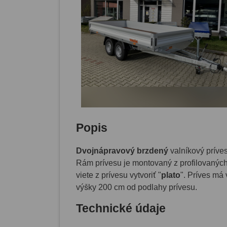
Popis
Dvojnápravový brzdený
valníkový príve
Rám prívesu je montovaný z profilovanýc
viete z prívesu vytvoriť "
plato
". Príves má
výšky 200 cm od podlahy prívesu.
Technické údaje