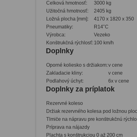
Celková hmotnosť:
3000 kg
Užitočná hmotnosť:
2405 kg
Ložná plocha [mm]:
4170 x 1820 x 350
Pneumatiky:
R14"C
Výrobca:
Vezeko
Konštrukčná rýchlosť:
100 km/h
Doplnky
Oporné koliesko s držiakom:
v cene
Zakladacie kliny:
v cene
Podlahový úchyt:
6x v cene
Doplnky za príplatok
Rezervné koleso
Držiak rezervného kolesa pod ložnou plo
Tlmiče na nápravu pre konštrukčnú rýchl
Príprava na nájazdy
Plachta s konštrukciou 0 až 200 cm