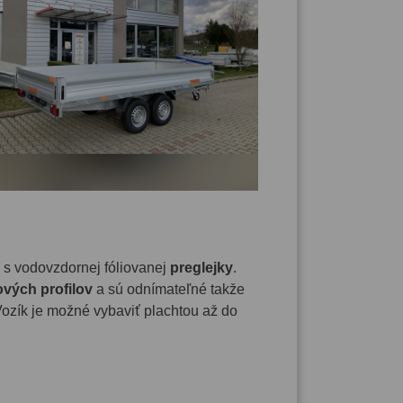
 s vodovzdornej fóliovanej
preglejky
.
ových profilov
a sú odnímateľné takže
Vozík je možné vybaviť plachtou až do