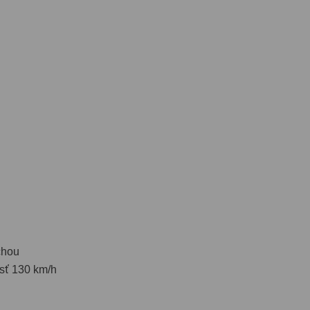
chou
osť 130 km/h