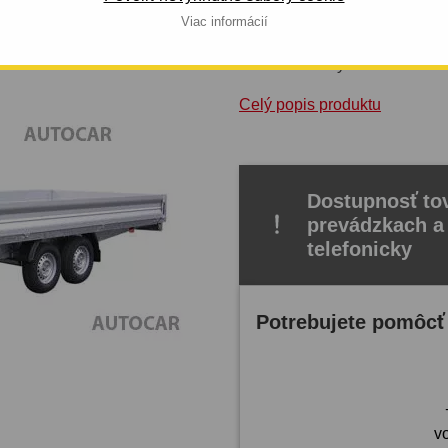
Pneumatiky: R14"C
Viac informácií
Výrobca: Vezeko
Konštrukčná rýchlosť:
100 km
Celý popis produktu
Dostupnosť tov
prevádzkach a
telefonicky
Potrebujete pomôcť
v