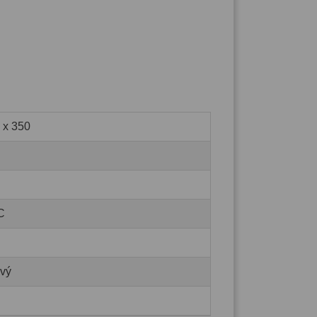
 x 350
C
ový