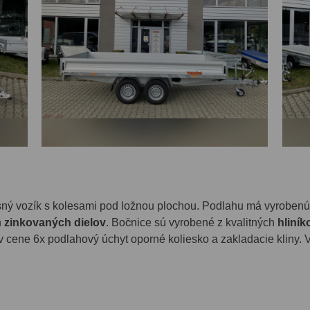
sný vozík s kolesami pod ložnou plochou. Podlahu má vyrobenú
h
zinkovaných dielov
. Bočnice sú vyrobené z kvalitných
hliník
 v cene 6x podlahový úchyt oporné koliesko a zakladacie kliny. 