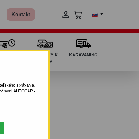

Kontakt
ŽIČOVŇA
DOPLNKY K
KARAVANING
RÍVESOV
AUTÁM
vesné vozíky do 3t
ateľského správania,
oločnosti AUTOCAR -
820 x 350