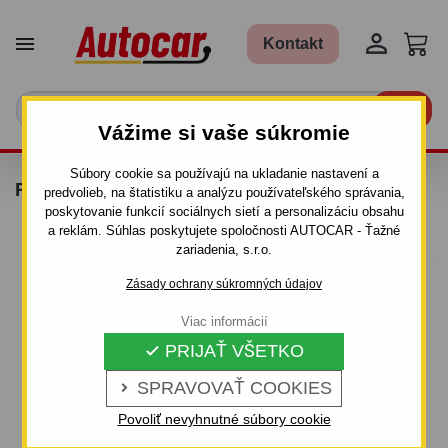


Kontakt

Vážime si vaše súkromie
Súbory cookie sa používajú na ukladanie nastavení a
REDUKCIA 7/13 CH MINI
predvolieb, na štatistiku a analýzu používateľského správania,
poskytovanie funkcií sociálnych sietí a personalizáciu obsahu
a reklám. Súhlas poskytujete spoločnosti AUTOCAR - Ťažné
zariadenia, s.r.o.
Zásady ochrany súkromných údajov
Viac informácií
PRIJAŤ VŠETKO

SPRAVOVAŤ COOKIES

Povoliť nevyhnutné súbory cookie