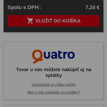
7,24 €
Spolu
s DPH
:

VLOŽIŤ DO KOŠÍKA
Tovar u nás môžete nakúpiť aj na
splátky
Vypočítajte si výšku spláty
Ako u nás nakúpite na splátky?