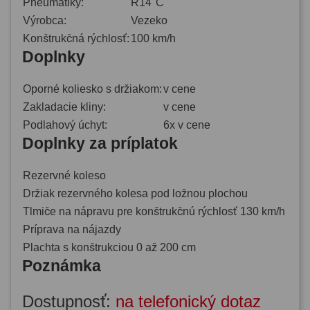
Pneumatiky:
R14"C
Výrobca:
Vezeko
Konštrukčná rýchlosť:
100 km/h
Doplnky
Oporné koliesko s držiakom:
v cene
Zakladacie kliny:
v cene
Podlahový úchyt:
6x v cene
Doplnky za príplatok
Rezervné koleso
Držiak rezervného kolesa pod ložnou plochou
Tlmiče na nápravu pre konštrukčnú rýchlosť 130 km/h
Príprava na nájazdy
Plachta s konštrukciou 0 až 200 cm
Poznámka
Dostupnosť:
na telefonický dotaz