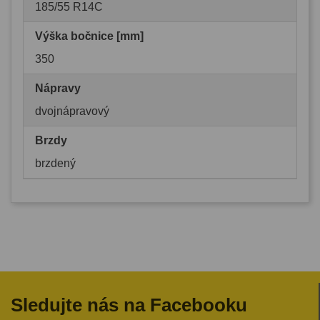
185/55 R14C
Výška bočnice [mm]
350
Nápravy
dvojnápravový
Brzdy
brzdený
Sledujte nás na Facebooku