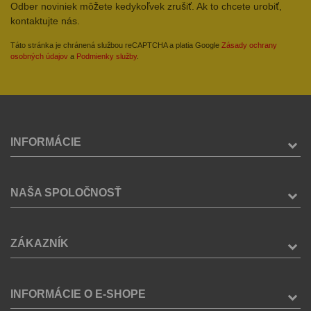
Odber noviniek môžete kedykoľvek zrušiť. Ak to chcete urobiť,
kontaktujte nás.
Táto stránka je chránená službou reCAPTCHA a platia Google
Zásady ochrany
osobných údajov
a
Podmienky služby
.
INFORMÁCIE
NAŠA SPOLOČNOSŤ
ZÁKAZNÍK
INFORMÁCIE O E-SHOPE