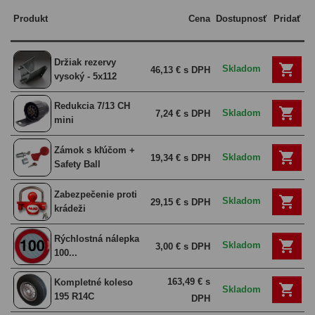
Produkt
Cena
Dostupnosť
Pridať
Držiak rezervy

Skladom
46,13 € s DPH
vysoký - 5x112
Redukcia 7/13 CH

Skladom
7,24 € s DPH
mini
Zámok s kľúčom +

Skladom
19,34 € s DPH
Safety Ball
Zabezpečenie proti

Skladom
29,15 € s DPH
krádeži
Rýchlostná nálepka

Skladom
3,00 € s DPH
100...
163,49 € s
Kompletné koleso

Skladom
195 R14C
DPH