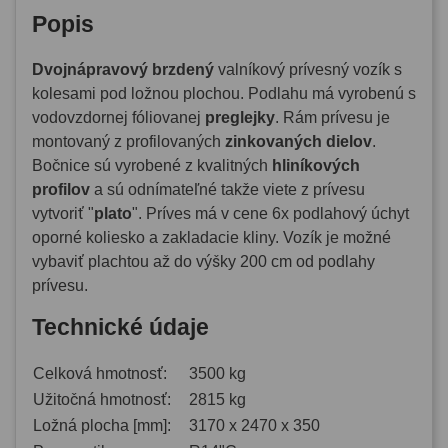
Popis
Dvojnápravový brzdený
valníkový prívesný vozík s
kolesami pod ložnou plochou. Podlahu má vyrobenú s
vodovzdornej fóliovanej
preglejky
. Rám prívesu je
montovaný z profilovaných
zinkovaných dielov
.
Bočnice sú vyrobené z kvalitných
hliníkových
profilov
a sú odnímateľné takže viete z prívesu
vytvoriť "
plato
". Príves má v cene 6x podlahový úchyt
oporné koliesko a zakladacie kliny. Vozík je možné
vybaviť plachtou až do výšky 200 cm od podlahy
prívesu.
Technické údaje
Celková hmotnosť:
3500 kg
Užitočná hmotnosť:
2815 kg
Ložná plocha [mm]:
3170 x 2470 x 350