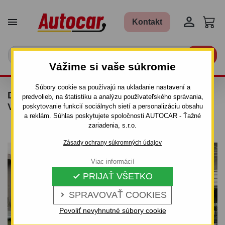


Kontakt

Vážime si vaše súkromie
Súbory cookie sa používajú na ukladanie nastavení a
DVOJNÁPRAVOVÝ BRZDENÝ PRÍVESNÝ
predvolieb, na štatistiku a analýzu používateľského správania,
VOZÍK CARGO F 35.3
poskytovanie funkcií sociálnych sietí a personalizáciu obsahu
a reklám. Súhlas poskytujete spoločnosti AUTOCAR - Ťažné
zariadenia, s.r.o.
Zásady ochrany súkromných údajov
Viac informácií
PRIJAŤ VŠETKO

SPRAVOVAŤ COOKIES

Povoliť nevyhnutné súbory cookie