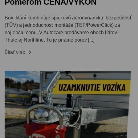
Pomerom CENA/VÝKON
Box, ktorý kombinuje špičkovú aerodynamiku, bezpečnosť
(TÜV) a jednoduchosť montáže (TEF/PowerClick) za
najlepšiu cenu. V Autocare predávame oboch lídrov –
Thule aj Northline. Tu je priame porov [...]

Čítať viac