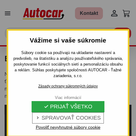


Kontakt

Vážime si vaše súkromie
Súbory cookie sa používajú na ukladanie nastavení a
BLOG AUTOCAR
predvolieb, na štatistiku a analýzu používateľského správania,
poskytovanie funkcií sociálnych sietí a personalizáciu obsahu
a reklám. Súhlas poskytujete spoločnosti AUTOCAR - Ťažné
Na našom blogu nájdete články o všetkom, čo sa týka
zariadenia, s.r.o.
ťažných zariadení, prívesných vozíkov a prepravníkov,
Zásady ochrany súkromných údajov
nosičov bicyklov, strešných nosičov a strešných boxov a
nášho ďalšieho sortimentu.
Viac informácií
PRIJAŤ VŠETKO

Téma: Ťažné zariadenia
SPRAVOVAŤ COOKIES

Téma: Prívesné vozíky
Povoliť nevyhnutné súbory cookie
Téma: Nosiče a boxy