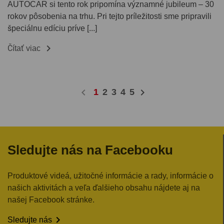
AUTOCAR si tento rok pripomína významné jubileum – 30
rokov pôsobenia na trhu. Pri tejto príležitosti sme pripravili
špeciálnu edíciu príve [...]

Čítať viac
chevron_left
chevron_right
1
2
3
4
5
Sledujte nás na Facebooku
Produktové videá, užitočné informácie a rady, informácie o
našich aktivitách a veľa ďalšieho obsahu nájdete aj na
našej Facebook stránke.

Sledujte nás