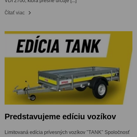
VDI 2700, ktorá presne určuje [...]

Čítať viac
Predstavujeme edíciu vozíkov
Limitovaná edícia prívesných vozíkov "TANK" Spoločnosť