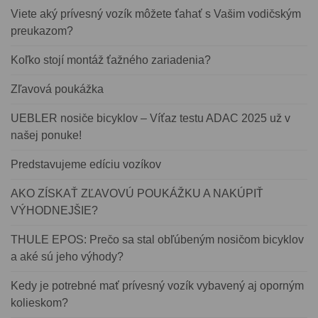
Viete aký prívesný vozík môžete ťahať s Vašim vodičským
preukazom?
Koľko stojí montáž ťažného zariadenia?
Zľavová poukážka
UEBLER nosiče bicyklov – Víťaz testu ADAC 2025 už v
našej ponuke!
Predstavujeme edíciu vozíkov
AKO ZÍSKAŤ ZĽAVOVÚ POUKÁŽKU A NAKÚPIŤ
VÝHODNEJŠIE?
THULE EPOS: Prečo sa stal obľúbeným nosičom bicyklov
a aké sú jeho výhody?
Kedy je potrebné mať prívesný vozík vybavený aj oporným
kolieskom?