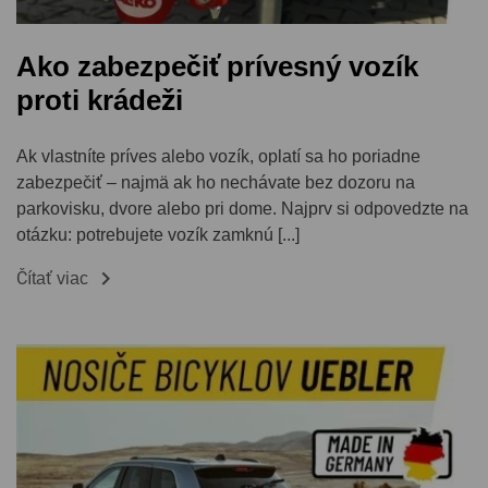
Ako zabezpečiť prívesný vozík
proti krádeži
Ak vlastníte príves alebo vozík, oplatí sa ho poriadne
zabezpečiť – najmä ak ho nechávate bez dozoru na
parkovisku, dvore alebo pri dome. Najprv si odpovedzte na
otázku: potrebujete vozík zamknú [...]

Čítať viac