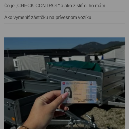
Čo je „CHECK-CONTROL“ a ako zistiť či ho mám
Ako vymeniť zástrčku na prívesnom vozíku