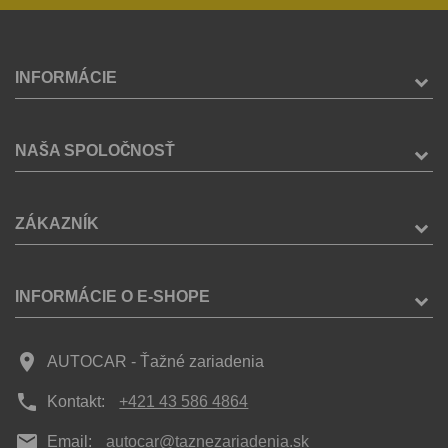
INFORMÁCIE
NAŠA SPOLOČNOSŤ
ZÁKAZNÍK
INFORMÁCIE O E-SHOPE
place
AUTOCAR - Ťažné zariadenia
phone
Kontakt:
+421 43 586 4864
mail
Email:
autocar@taznezariadenia.sk