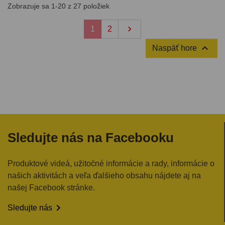
Zobrazuje sa 1-20 z 27 položiek
Ďalej

1
2

Naspäť hore
Sledujte nás na Facebooku
Produktové videá, užitočné informácie a rady, informácie o
našich aktivitách a veľa ďalšieho obsahu nájdete aj na
našej Facebook stránke.

Sledujte nás