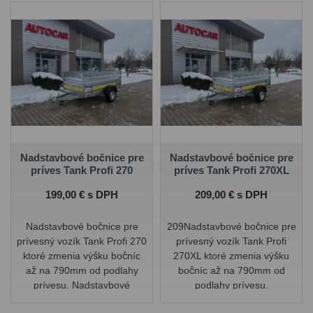
Nadstavbové bočnice pre
Nadstavbové bočnice pre
príves Tank Profi 270
príves Tank Profi 270XL
Cena
Cena
199,00 € s DPH
209,00 € s DPH
Nadstavbové bočnice pre
209Nadstavbové bočnice pre
prívesný vozík Tank Profi 270
prívesný vozík Tank Profi
ktoré zmenia výšku bočníc
270XL ktoré zmenia výšku
až na 790mm od podlahy
bočníc až na 790mm od
prívesu. Nadstavbové
podlahy prívesu.
bočnice sú odnímateľné.
Nadstavbové bočnice sú