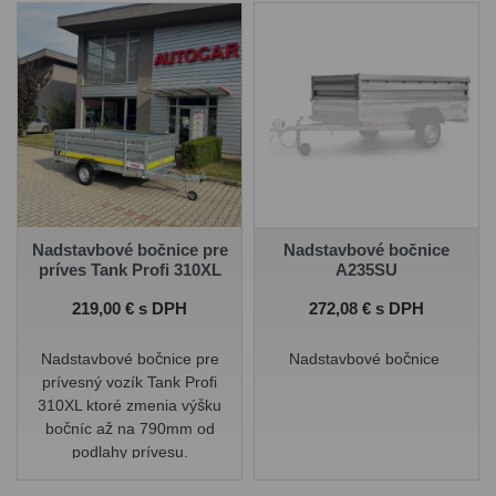
odnímateľné.
Nadstavbové bočnice pre
Nadstavbové bočnice
príves Tank Profi 310XL
A235SU
Cena
Cena
219,00 € s DPH
272,08 € s DPH
Nadstavbové bočnice pre
Nadstavbové bočnice
prívesný vozík Tank Profi
310XL ktoré zmenia výšku
bočníc až na 790mm od
podlahy prívesu.
Nadstavbové bočnice sú