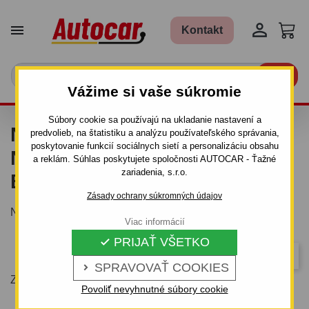


Kontakt

Vážime si vaše súkromie
Súbory cookie sa používajú na ukladanie nastavení a
NADSTAVBOVÉ BOČNICE A
predvolieb, na štatistiku a analýzu používateľského správania,
poskytovanie funkcií sociálnych sietí a personalizáciu obsahu
NÁHRADNÉ DIELY NA
a reklám. Súhlas poskytujete spoločnosti AUTOCAR - Ťažné
zariadenia, s.r.o.
BOČNICE
Zásady ochrany súkromných údajov
Nadstavbové bočnice pre prívesné vozíky
Viac informácií
PRIJAŤ VŠETKO

Dôležitosť
SPRAVOVAŤ COOKIES

Zobrazuje sa 1-20 z 27 položiek
Povoliť nevyhnutné súbory cookie