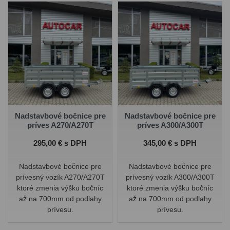
Nadstavbové bočnice pre
Nadstavbové bočnice pre
príves A270/A270T
príves A300/A300T
Cena
Cena
295,00 € s DPH
345,00 € s DPH
Nadstavbové bočnice pre
Nadstavbové bočnice pre
prívesný vozík A270/A270T
prívesný vozík A300/A300T
ktoré zmenia výšku bočníc
ktoré zmenia výšku bočníc
až na 700mm od podlahy
až na 700mm od podlahy
prívesu.
prívesu.