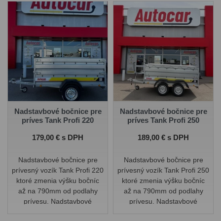
Nadstavbové bočnice pre
Nadstavbové bočnice pre
príves Tank Profi 220
príves Tank Profi 250
Cena
Cena
179,00 € s DPH
189,00 € s DPH
Nadstavbové bočnice pre
Nadstavbové bočnice pre
prívesný vozík Tank Profi 220
prívesný vozík Tank Profi 250
ktoré zmenia výšku bočníc
ktoré zmenia výšku bočníc
až na 790mm od podlahy
až na 790mm od podlahy
prívesu. Nadstavbové
prívesu. Nadstavbové
bočnice sú odnímateľné.
bočnice sú odnímateľné.