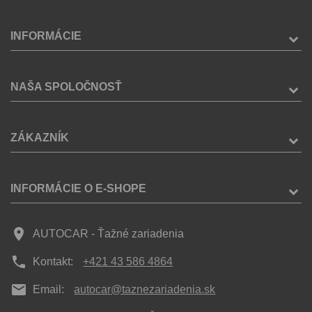
INFORMÁCIE
NAŠA SPOLOČNOSŤ
ZÁKAZNÍK
INFORMÁCIE O E-SHOPE
place
AUTOCAR - Ťažné zariadenia
phone
Kontakt:
+421 43 586 4864
mail
Email:
autocar@taznezariadenia.sk