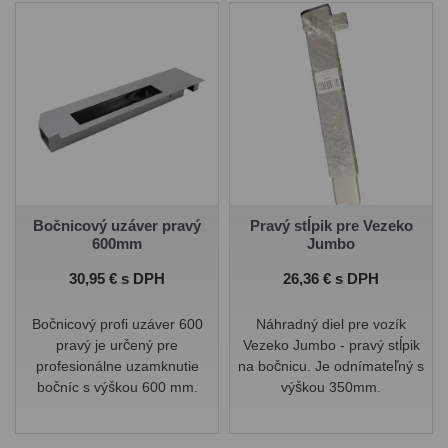
Bočnicový uzáver pravý
Pravý stĺpik pre Vezeko
600mm
Jumbo
Cena
Cena
30,95 € s DPH
26,36 € s DPH
Bočnicový profi uzáver 600
Náhradný diel pre vozík
pravý je určený pre
Vezeko Jumbo - pravý stĺpik
profesionálne uzamknutie
na bočnicu. Je odnímateľný s
bočníc s výškou 600 mm.
výškou 350mm.