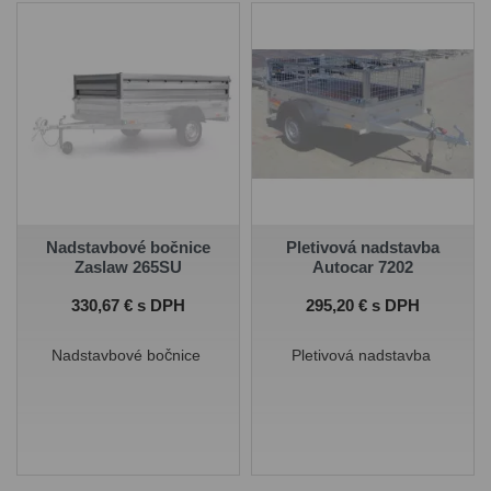
odnímateľné.
Nadstavbové bočnice
Pletivová nadstavba
Zaslaw 265SU
Autocar 7202
Cena
Cena
330,67 € s DPH
295,20 € s DPH
Nadstavbové bočnice
Pletivová nadstavba