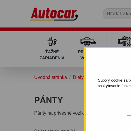
ŤAŽNÉ
PRÍVESNÉ
DIELY P
ZARIADENIA
VOZÍKY
VOZÍK
Úvodná stránka
Diely pre vozíky
Podlahov
Súbory cookie sa po
poskytovanie funkc
PÁNTY
Pánty na prívesné vozíky