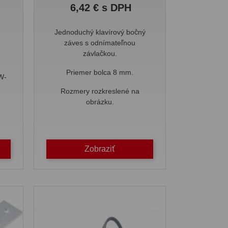
Cena
6,42 € s DPH
Jednoduchý klavírový bočný
záves s odnímateľnou
závlačkou.
Priemer bolca 8 mm.
W-
Rozmery rozkreslené na
obrázku.
Zobraziť