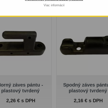
Viac informácií
orný záves pántu -
Spodný záves pántu
plastový tvrdený
plastový tvrdený
Cena
Cena
2,26 € s DPH
2,16 € s DPH