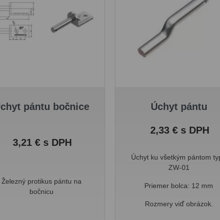
chyt pántu bočnice
Úchyt pántu
Cena
2,33 € s DPH
Cena
3,21 € s DPH
Úchyt ku všetkým pántom ty
ZW-01
Železný protikus pántu na
Priemer bolca: 12 mm
bočnicu
Rozmery viď obrázok.