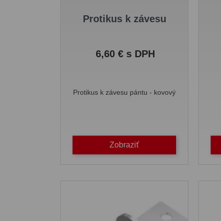
Protikus k závesu
Cena
6,60 € s DPH
Protikus k závesu pántu - kovový
Zobraziť