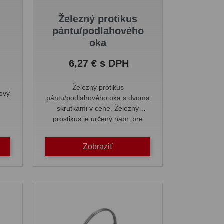
u
Železný protikus
pántu/podlahového
oka
Cena
6,27 € s DPH
Železný protikus
vový
pántu/podlahového oka s dvoma
skrutkami v cene. Železný
prostikus je určený napr. pre
Kotviace oká Vezeko.
Zobraziť