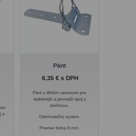
Pánt
Cena
6,35 € s DPH
Pánt s dlhším ramenom pre
stabilnejší a pevnejší spoj s
bočnicou.
nom
j s
Odnímateľný systém.
Priemer bolca 8 mm.