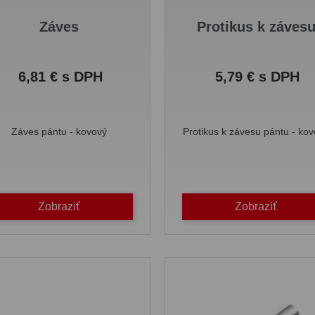
Záves
Protikus k záves
Cena
Cena
6,81 € s DPH
5,79 € s DPH
Záves pántu - kovový
Protikus k závesu pántu - ko
Zobraziť
Zobraziť