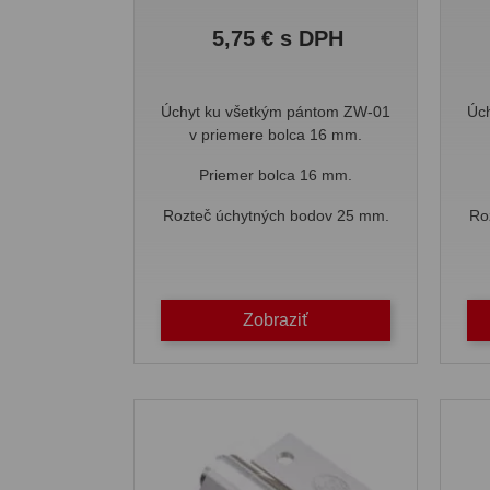
Cena
5,75 € s DPH
Úchyt ku všetkým pántom ZW-01
Úc
v priemere bolca 16 mm.
Priemer bolca 16 mm.
Rozteč úchytných bodov 25 mm.
Ro
Zobraziť