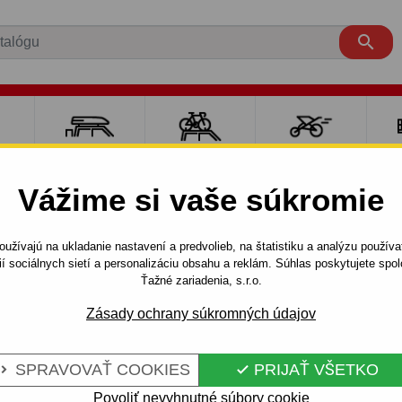

RE
NOSIČE A
NOSIČE NA
ŠPORT S
PO
Y
BOXY
BICYKLE
DEŤMI
P
Vážime si vaše súkromie
é oká, pánty, uzávery bočníc
Pánty
užívajú na ukladanie nastavení a predvolieb, na štatistiku a analýzu použív
ií sociálnych sietí a personalizáciu obsahu a reklám. Súhlas poskytujete sp
Ťažné zariadenia, s.r.o.
Zásady ochrany súkromných údajov
SPRAVOVAŤ COOKIES
PRIJAŤ VŠETKO


Povoliť nevyhnutné súbory cookie