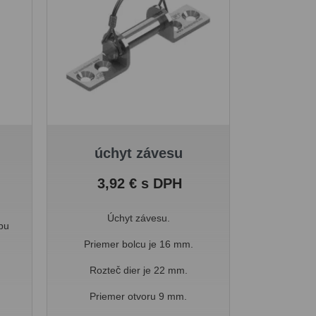
úchyt závesu
Cena
3,92 € s DPH
Úchyt závesu.
pu
Priemer bolcu je 16 mm.
Rozteč dier je 22 mm.
Priemer otvoru 9 mm.