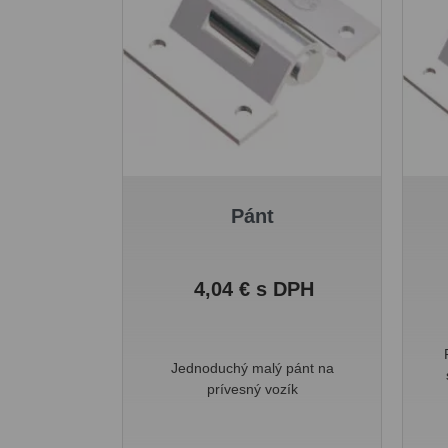
Pánt
Cena
4,04 € s DPH
Jednoduchý malý pánt na
prívesný vozík