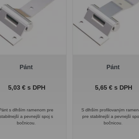
Pánt
Pánt
Cena
Cena
5,03 € s DPH
5,65 € s DPH
Pánt s dlhším ramenom pre
S dlhším profilovaným rame
stabilnejší a pevnejší spoj s
pre stabilnejší a pevnejší spo
bočnicou.
bočnicou.