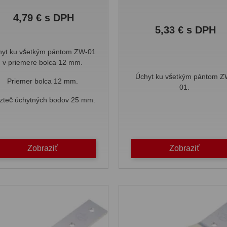
Cena
4,79 € s DPH
Cena
5,33 € s DPH
hyt ku všetkým pántom ZW-01
v priemere bolca 12 mm.
Úchyt ku všetkým pántom Z
Priemer bolca 12 mm.
01.
zteč úchytných bodov 25 mm.
Zobraziť
Zobraziť