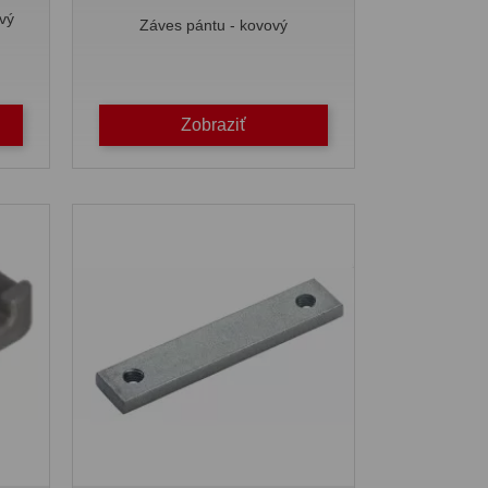
vý
Záves pántu - kovový
Zobraziť