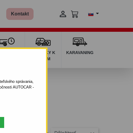

Kontakt
ŽIČOVŇA
DOPLNKY K
KARAVANING
RÍVESOV
AUTÁM
ateľského správania,
oločnosti AUTOCAR -