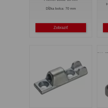
H
Dĺžka bolca: 70 mm
Zobraziť