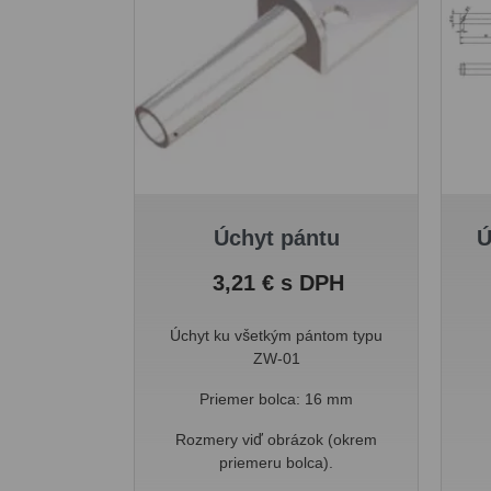
Úchyt pántu
Ú
Cena
3,21 € s DPH
Úchyt ku všetkým pántom typu
ZW-01
Priemer bolca: 16 mm
Rozmery viď obrázok (okrem
priemeru bolca).