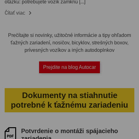
otázku: potrebujete vozík zamknú [...]

Čítať viac
Prečítajte si novinky, užitočné informácie a tipy ohľadom
ťažných zariadení, nosičov, bicyklov, strešných boxov,
prívesných vozíkov a iných autodoplnkov
Prejdite na blog Autocar
Dokumenty na stiahnutie
potrebné k ťažnému zariadeniu
Potvrdenie o montáži spájacieho
zariadenia