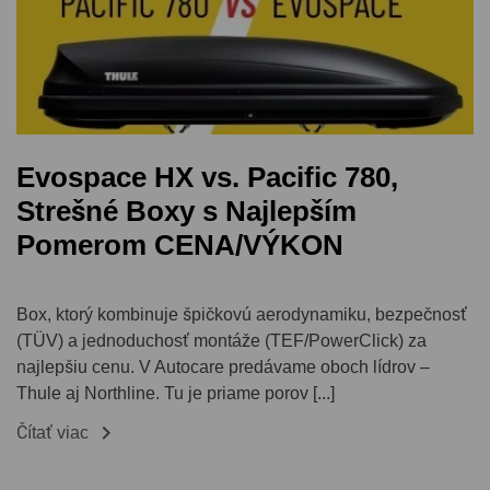
Evospace HX vs. Pacific 780,
Strešné Boxy s Najlepším
Pomerom CENA/VÝKON
Box, ktorý kombinuje špičkovú aerodynamiku, bezpečnosť
(TÜV) a jednoduchosť montáže (TEF/PowerClick) za
najlepšiu cenu. V Autocare predávame oboch lídrov –
Thule aj Northline. Tu je priame porov [...]

Čítať viac