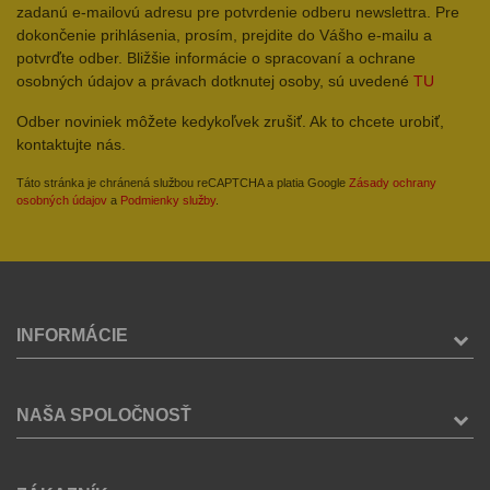
zadanú e-mailovú adresu pre potvrdenie odberu newslettra. Pre
dokončenie prihlásenia, prosím, prejdite do Vášho e-mailu a
potvrďte odber. Bližšie informácie o spracovaní a ochrane
osobných údajov a právach dotknutej osoby, sú uvedené
TU
Odber noviniek môžete kedykoľvek zrušiť. Ak to chcete urobiť,
kontaktujte nás.
Táto stránka je chránená službou reCAPTCHA a platia Google
Zásady ochrany
osobných údajov
a
Podmienky služby
.
INFORMÁCIE
NAŠA SPOLOČNOSŤ