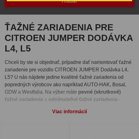
ŤAŽNÉ ZARIADENIA PRE
CITROEN JUMPER DODÁVKA
L4, L5
Chceli by ste si objednať, prípadne dať namontovať ťažné
zariadenie pre vozidlo CITROEN JUMPER Dodávka L4,
L5? U nás nájdete jedine kvalitné ťažné zariadenia od
popredných výrobcov ako napríklad AUTO-HAK, Bosal,
GDW a Westfalia. Na výber máte
pevné (skrutkové)
ťažné zariadenia
a
odnímateľné ťažné zariadenia
-
bajonetový systém alebo vertikálny automatický systém.
Viac informácií
Pre správnu funkčnosť ťažného zariadenia je nutné vybrať
si aj
elektroinštaláciu
, ktorú nájdete pri detaile každého
ťažného zariadenia. Takisto si môžete pri produkte zvoliť