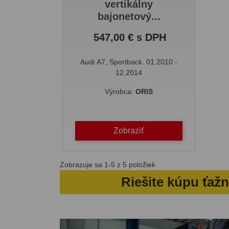
vertikálny
bajonetový...
Cena
547,00 € s DPH
Audi A7, Sportback. 01.2010 -
12.2014
Výrobca:
ORIS
Zobraziť
Zobrazuje sa 1-5 z 5 položiek
Riešite kúpu ťaž