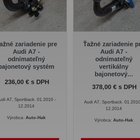
ažné zariadenie pre
Ťažné zariadenie p
Audi A7 -
Audi A7 -
odnímateľný
odnímateľný
bajonetový systém
vertikálny
bajonetový...
Cena
236,00 € s DPH
Cena
378,00 € s DPH
udi A7, Sportback. 01.2010 -
Audi A7, Sportback. 01.2010
12.2014
12.2014
Výrobca:
Auto-Hak
Výrobca:
Auto-Hak