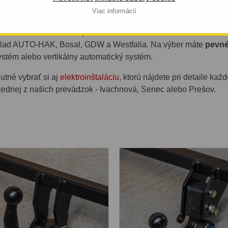
UDI A7 5 DV. 01.2010 - 12.201
Viac informácií
tovať ťažné zariadenie pre vozidlo AUDI A7 5 dv. 01.2010 - 12.
íklad AUTO-HAK, Bosal, GDW a Westfalia. Na výber máte
pevné
ystém alebo vertikálny automatický systém.
utné vybrať si aj
elektroinštaláciu
, ktorú nájdete pri detaile ka
jednej z našich prevádzok - Ivachnová, Senec alebo Prešov.