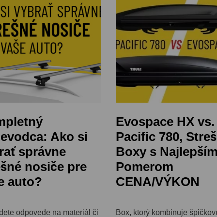
pletný
Evospace HX vs.
ievodca: Ako si
Pacific 780, Stre
rať správne
Boxy s Najlepší
ešné nosiče pre
Pomerom
e auto?
CENA/VÝKON
dete odpovede na materiál či
Box, ktorý kombinuje špičkov