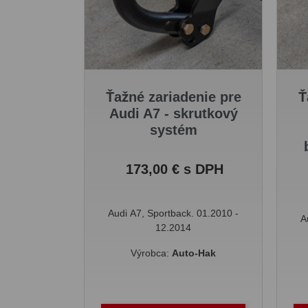
Ťažné zariadenie pre
Ť
Audi A7 - skrutkový
systém
Cena
173,00 € s DPH
Audi A7, Sportback. 01.2010 -
A
12.2014
Výrobca:
Auto-Hak