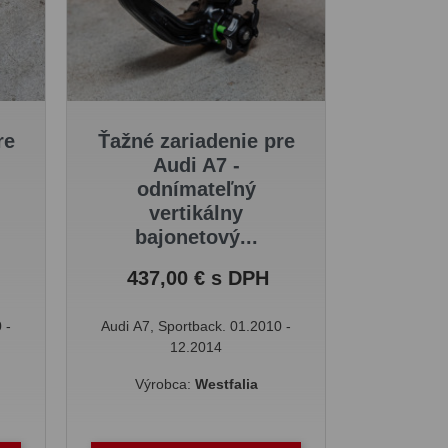
re
Ťažné zariadenie pre
Audi A7 -
odnímateľný
vertikálny
bajonetový...
Cena
437,00 € s DPH
 -
Audi A7, Sportback. 01.2010 -
12.2014
Výrobca:
Westfalia