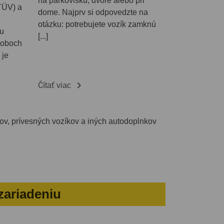
na parkovisku, dvore alebo pri
TÜV) a
dome. Najprv si odpovedzte na
otázku: potrebujete vozík zamknú
iu
[...]
 oboch
 je

Čítať viac
oxov, prívesných vozíkov a iných autodoplnkov
zariadeniu