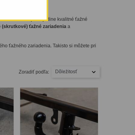
4 ✔️
2014? U nás nájdete jedine kvalitné ťažné
 (skrutkové) ťažné zariadenia
a
ždého ťažného zariadenia. Takisto si môžete pri
Dôležitosť
Zoradiť podľa: