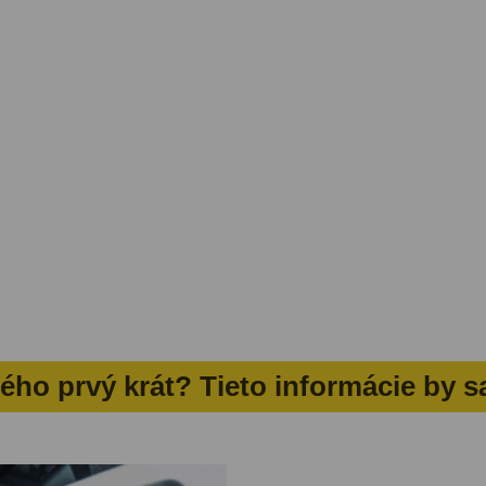
ného prvý krát? Tieto informácie by s