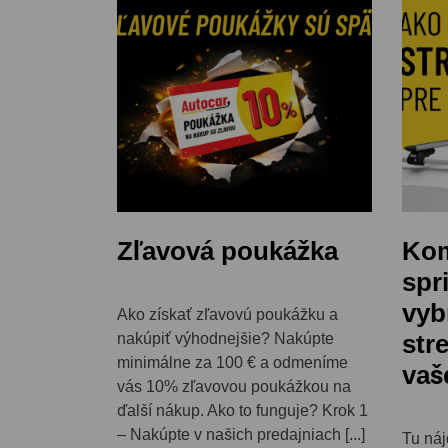
Zľavová poukážka
Kom
spr
vyb
Ako získať zľavovú poukážku a
str
nakúpiť výhodnejšie? Nakúpte
minimálne za 100 € a odmeníme
vaš
vás 10% zľavovou poukážkou na
ďalší nákup. Ako to funguje? Krok 1
– Nakúpte v našich predajniach [...]
Tu náj