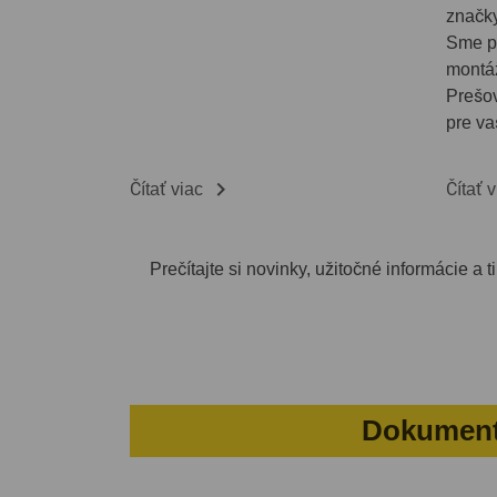
značky
Sme p
montáž
Prešov
pre va

Čítať viac
Čítať 
Prečítajte si novinky, užitočné informácie a
Dokumenty