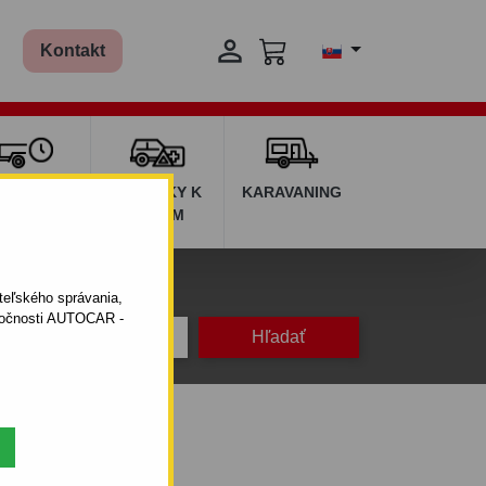

Kontakt
ŽIČOVŇA
DOPLNKY K
KARAVANING
RÍVESOV
AUTÁM
ateľského správania,
oločnosti AUTOCAR -
.2010 - 12.2014)