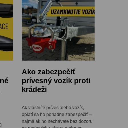
Ako zabezpečiť
šné
prívesný vozík proti
m
krádeži
Ak vlastníte príves alebo vozík,
oplatí sa ho poriadne zabezpečiť –
najmä ak ho nechávate bez dozoru
ú