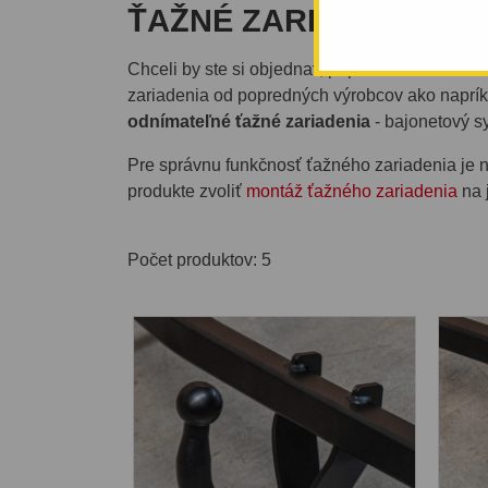
ŤAŽNÉ ZARIADENIA PRE A
Chceli by ste si objednať, prípadne dať namon
zariadenia od popredných výrobcov ako napr
odnímateľné ťažné zariadenia
- bajonetový s
Pre správnu funkčnosť ťažného zariadenia je n
produkte zvoliť
montáž ťažného zariadenia
na 
Počet produktov: 5