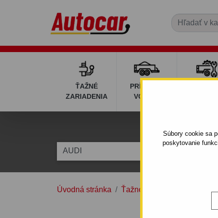
ŤAŽNÉ
PRÍVESNÉ
DIELY P
ZARIADENIA
VOZÍKY
VOZÍK
Súbory cookie sa po
poskytovanie funkc
AUDI
A7
Úvodná stránka
Ťažné zariadenia
AUDI