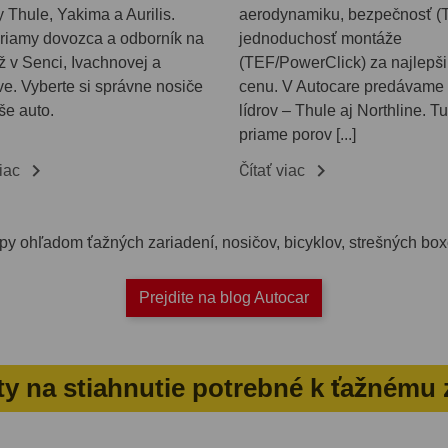
 Thule, Yakima a Aurilis.
aerodynamiku, bezpečnosť (
riamy dovozca a odborník na
jednoduchosť montáže
 v Senci, Ivachnovej a
(TEF/PowerClick) za najlepš
e. Vyberte si správne nosiče
cenu. V Autocare predávame
še auto.
lídrov – Thule aj Northline. Tu
priame porov [...]


viac
Čítať viac
 tipy ohľadom ťažných zariadení, nosičov, bicyklov, strešných b
Prejdite na blog Autocar
 na stiahnutie potrebné k ťažnému 