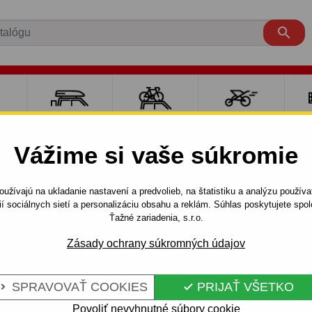

RE
NOSIČE A
NOSIČE NA
ŠPORT S
PO
Y
BOXY
BICYKLE
DEŤMI
P
Vážime si vaše súkromie
Hľadám ťažné pre auto
užívajú na ukladanie nastavení a predvolieb, na štatistiku a analýzu použív
ií sociálnych sietí a personalizáciu obsahu a reklám. Súhlas poskytujete sp
5 dv.
4G (01
Ťažné zariadenia, s.r.o.
Zásady ochrany súkromných údajov
A7
5 dv.
4G (01.2010 - 12.2014)
SPRAVOVAŤ COOKIES
PRIJAŤ VŠETKO


Povoliť nevyhnutné súbory cookie