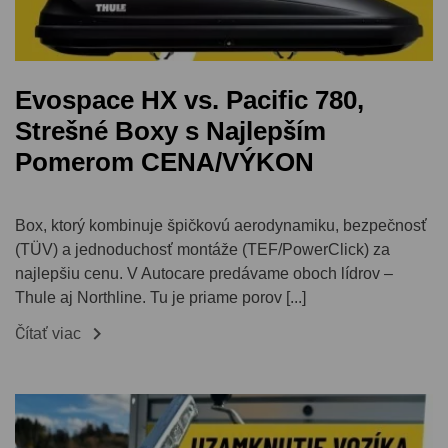
Evospace HX vs. Pacific 780,
Strešné Boxy s Najlepším
Pomerom CENA/VÝKON
Box, ktorý kombinuje špičkovú aerodynamiku, bezpečnosť
(TÜV) a jednoduchosť montáže (TEF/PowerClick) za
najlepšiu cenu. V Autocare predávame oboch lídrov –
Thule aj Northline. Tu je priame porov [...]

Čítať viac