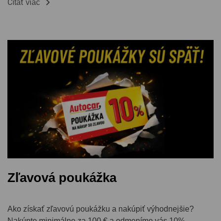

Čítať viac
Zľavová poukážka
Ako získať zľavovú poukážku a nakúpiť výhodnejšie?
Nakúpte minimálne za 100 € a odmeníme vás 10%