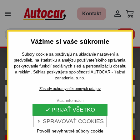


Kontakt

Vážime si vaše súkromie
Súbory cookie sa používajú na ukladanie nastavení a
Hľadám ťažné pre auto
predvolieb, na štatistiku a analýzu používateľského správania,
poskytovanie funkcií sociálnych sietí a personalizáciu obsahu
a reklám. Súhlas poskytujete spoločnosti AUTOCAR - Ťažné
VOLKSWAGEN
zariadenia, s.r.o.
Zásady ochrany súkromných údajov
VENTO
Viac informácií
Karoséria
PRIJAŤ VŠETKO

SPRAVOVAŤ COOKIES

Rok výroby
Povoliť nevyhnutné súbory cookie