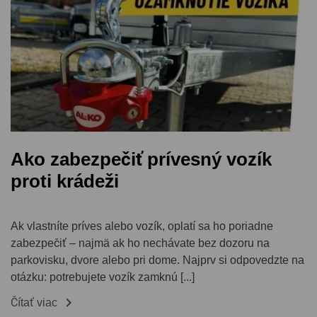
Ako zabezpečiť prívesný vozík
proti krádeži
Ak vlastníte príves alebo vozík, oplatí sa ho poriadne
zabezpečiť – najmä ak ho nechávate bez dozoru na
parkovisku, dvore alebo pri dome. Najprv si odpovedzte na
otázku: potrebujete vozík zamknú [...]

Čítať viac