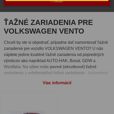
ŤAŽNÉ ZARIADENIA PRE
VOLKSWAGEN VENTO
Chceli by ste si objednať, prípadne dať namontovať ťažné
zariadenie pre vozidlo VOLKSWAGEN VENTO? U nás
nájdete jedine kvalitné ťažné zariadenia od popredných
výrobcov ako napríklad AUTO-HAK, Bosal, GDW a
Westfalia. Na výber máte
pevné (skrutkové) ťažné
zariadenia
a
odnímateľné ťažné zariadenia
- bajonetový
systém alebo vertikálny automatický systém.
Viac informácií
Pre správnu funkčnosť ťažného zariadenia je nutné vybrať
si aj
elektroinštaláciu
, ktorú nájdete pri detaile každého
ťažného zariadenia. Takisto si môžete pri produkte zvoliť
montáž ťažného zariadenia
na jednej z našich prevádzok -
Ivachnová, Senec alebo Prešov.