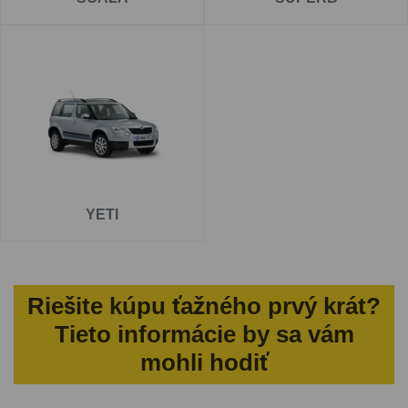
YETI
Riešite kúpu ťažného prvý krát?
Tieto informácie by sa vám
mohli hodiť