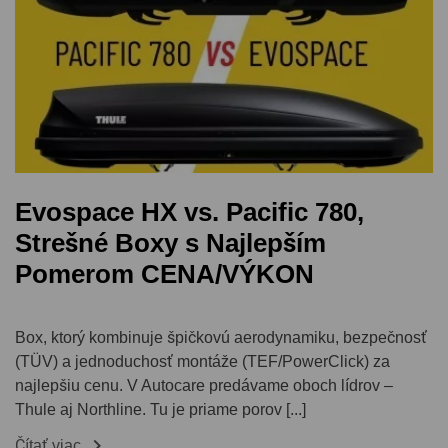
Evospace HX vs. Pacific 780,
Strešné Boxy s Najlepším
Pomerom CENA/VÝKON
Box, ktorý kombinuje špičkovú aerodynamiku, bezpečnosť
(TÜV) a jednoduchosť montáže (TEF/PowerClick) za
najlepšiu cenu. V Autocare predávame oboch lídrov –
Thule aj Northline. Tu je priame porov [...]

Čítať viac