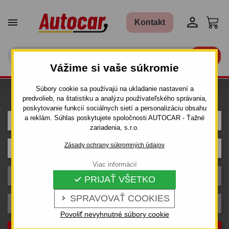


Kontakt

Vážime si vaše súkromie
Súbory cookie sa používajú na ukladanie nastavení a
Hľadám ťažné pre auto
predvolieb, na štatistiku a analýzu používateľského správania,
poskytovanie funkcií sociálnych sietí a personalizáciu obsahu
a reklám. Súhlas poskytujete spoločnosti AUTOCAR - Ťažné
ŠKODA
zariadenia, s.r.o.
Zásady ochrany súkromných údajov
Model
Viac informácií
Karoséria
PRIJAŤ VŠETKO

SPRAVOVAŤ COOKIES

Rok výroby
Povoliť nevyhnutné súbory cookie