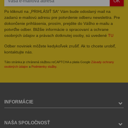
OK
Po kliknutí na „PRIHLÁSIŤ SA“ Vám bude odoslaný mail na
zadanú e-mailovú adresu pre potvrdenie odberu newslettra. Pre
dokončenie prihlásenia, prosím, prejdite do Vášho e-mailu a
potvrďte odber. Bližšie informácie o spracovaní a ochrane
osobných údajov a právach dotknutej osoby, sú uvedené
TU
Odber noviniek môžete kedykoľvek zrušiť. Ak to chcete urobiť,
kontaktujte nás.
Táto stránka je chránená službou reCAPTCHA a platia Google
Zásady ochrany
osobných údajov
a
Podmienky služby
.
INFORMÁCIE
NAŠA SPOLOČNOSŤ