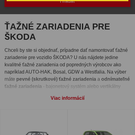
ŤAŽNÉ ZARIADENIA PRE
ŠKODA
Chceli by ste si objednať, prípadne dať namontovať ťažné
zariadenie pre vozidlo ŠKODA? U nás nájdete jedine
kvalitné ťažné zariadenia od popredných výrobcov ako
napríklad AUTO-HAK, Bosal, GDW a Westfalia. Na výber
máte
pevné (skrutkové) ťažné zariadenia
a
odnímateľné
ťažné zariadenia
- bajonetový systém alebo vertikálny
automatický systém.
Viac informácií
Pre správnu funkčnosť ťažného zariadenia je nutné vybrať
si aj
elektroinštaláciu
, ktorú nájdete pri detaile každého
ťažného zariadenia. Takisto si môžete pri produkte zvoliť
montáž ťažného zariadenia
na jednej z našich prevádzok -
Ivachnová, Senec alebo Prešov.