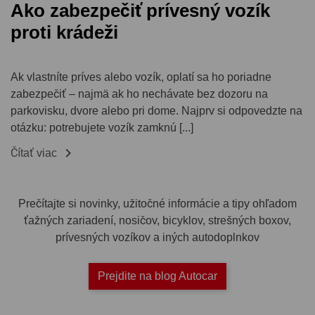
Ako zabezpečiť prívesný vozík
proti krádeži
Ak vlastníte príves alebo vozík, oplatí sa ho poriadne
zabezpečiť – najmä ak ho nechávate bez dozoru na
parkovisku, dvore alebo pri dome. Najprv si odpovedzte na
otázku: potrebujete vozík zamknú [...]

Čítať viac
Prečítajte si novinky, užitočné informácie a tipy ohľadom
ťažných zariadení, nosičov, bicyklov, strešných boxov,
prívesných vozíkov a iných autodoplnkov
Prejdite na blog Autocar