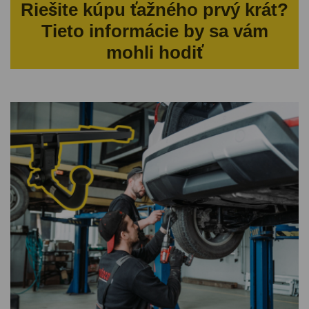
Riešite kúpu ťažného prvý krát?
Tieto informácie by sa vám
mohli hodiť