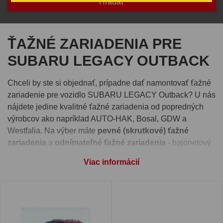
ŤAŽNÉ ZARIADENIA PRE
SUBARU LEGACY OUTBACK
Chceli by ste si objednať, prípadne dať namontovať ťažné
zariadenie pre vozidlo SUBARU LEGACY Outback? U nás
nájdete jedine kvalitné ťažné zariadenia od popredných
výrobcov ako napríklad AUTO-HAK, Bosal, GDW a
Westfalia. Na výber máte
pevné (skrutkové) ťažné
zariadenia
a
odnímateľné ťažné zariadenia
- bajonetový
systém alebo vertikálny automatický systém.
Viac informácií
Pre správnu funkčnosť ťažného zariadenia je nutné vybrať
si aj
elektroinštaláciu
, ktorú nájdete pri detaile každého
ťažného zariadenia. Takisto si môžete pri produkte zvoliť
montáž ťažného zariadenia
na jednej z našich prevádzok -
Ivachnová, Senec alebo Prešov.