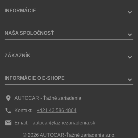
INFORMÁCIE
NAŠA SPOLOČNOSŤ
ZÁKAZNÍK
INFORMÁCIE O E-SHOPE
place
AUTOCAR - Ťažné zariadenia
phone
Kontakt:
+421 43 586 4864
mail
Email:
autocar@taznezariadenia.sk
© 2026 AUTOCAR-Ťažné zariadenia s.r.o.