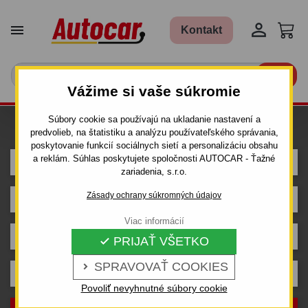


Kontakt

Vážime si vaše súkromie
Súbory cookie sa používajú na ukladanie nastavení a
Hľadám ťažné pre auto
predvolieb, na štatistiku a analýzu používateľského správania,
poskytovanie funkcií sociálnych sietí a personalizáciu obsahu
a reklám. Súhlas poskytujete spoločnosti AUTOCAR - Ťažné
SUBARU
zariadenia, s.r.o.
Zásady ochrany súkromných údajov
LEGACY
Viac informácií
Outback
PRIJAŤ VŠETKO

SPRAVOVAŤ COOKIES

Rok výroby
Povoliť nevyhnutné súbory cookie