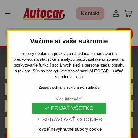


Kontakt

Vážime si vaše súkromie
Súbory cookie sa používajú na ukladanie nastavení a
Hľadám ťažné pre auto
predvolieb, na štatistiku a analýzu používateľského správania,
poskytovanie funkcií sociálnych sietí a personalizáciu obsahu
a reklám. Súhlas poskytujete spoločnosti AUTOCAR - Ťažné
VOLKSWAGEN
zariadenia, s.r.o.
Zásady ochrany súkromných údajov
GOLF
Viac informácií
3 dv.
PRIJAŤ VŠETKO

SPRAVOVAŤ COOKIES

III. (10.1991 - 07.1997)
Povoliť nevyhnutné súbory cookie