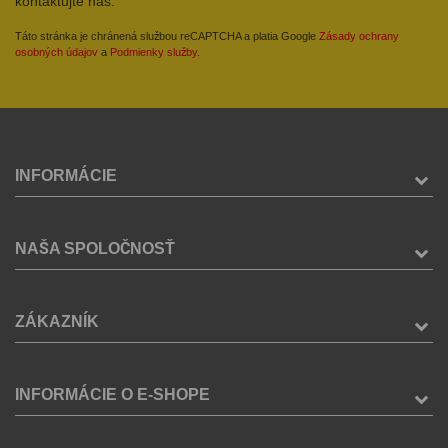
kontaktujte nás.
Táto stránka je chránená službou reCAPTCHA a platia Google
Zásady ochrany
osobných údajov
a
Podmienky služby
.
INFORMÁCIE
NAŠA SPOLOČNOSŤ
ZÁKAZNÍK
INFORMÁCIE O E-SHOPE