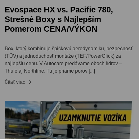
Evospace HX vs. Pacific 780,
Strešné Boxy s Najlepším
Pomerom CENA/VÝKON
Box, ktorý kombinuje špičkovú aerodynamiku, bezpečnosť
(TÜV) a jednoduchosť montáže (TEF/PowerClick) za
najlepšiu cenu. V Autocare predávame oboch lídrov –
Thule aj Northline. Tu je priame porov [...]

Čítať viac