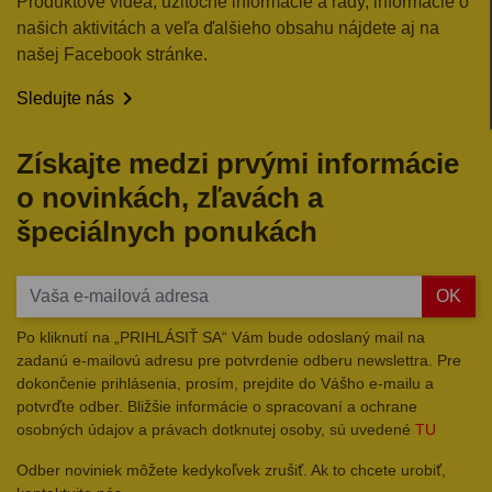
Produktové videá, užitočné informácie a rady, informácie o
našich aktivitách a veľa ďalšieho obsahu nájdete aj na
našej Facebook stránke.

Sledujte nás
Získajte medzi prvými informácie
o novinkách, zľavách a
špeciálnych ponukách
OK
Po kliknutí na „PRIHLÁSIŤ SA“ Vám bude odoslaný mail na
zadanú e-mailovú adresu pre potvrdenie odberu newslettra. Pre
dokončenie prihlásenia, prosím, prejdite do Vášho e-mailu a
potvrďte odber. Bližšie informácie o spracovaní a ochrane
osobných údajov a právach dotknutej osoby, sú uvedené
TU
Odber noviniek môžete kedykoľvek zrušiť. Ak to chcete urobiť,