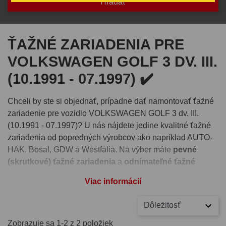
ŤAŽNÉ ZARIADENIA PRE
VOLKSWAGEN GOLF 3 DV. III.
(10.1991 - 07.1997) ✔️
Chceli by ste si objednať, prípadne dať namontovať ťažné
zariadenie pre vozidlo VOLKSWAGEN GOLF 3 dv. III.
(10.1991 - 07.1997)? U nás nájdete jedine kvalitné ťažné
zariadenia od popredných výrobcov ako napríklad AUTO-
HAK, Bosal, GDW a Westfalia. Na výber máte
pevné
(skrutkové) ťažné zariadenia
a
odnímateľné ťažné
zariadenia
- bajonetový systém alebo vertikálny
Viac informácií
automatický systém.
Dôležitosť
Pre správnu funkčnosť ťažného zariadenia je nutné vybrať
si aj
elektroinštaláciu
, ktorú nájdete pri detaile každého
Zobrazuje sa 1-2 z 2 položiek