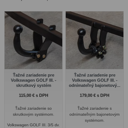
ťažného zariadenia. Takisto si môžete pri produkte zvoliť
montáž ťažného zariadenia
na jednej z našich prevádzok -
Ivachnová, Senec alebo Prešov.
Ťažné zariadenie pre
Ťažné zariadenie pre
Volkswagen GOLF III. -
Volkswagen GOLF III. -
skrutkový systém
odnímateľný bajonetový...
Cena
Cena
115,00 € s DPH
179,00 € s DPH
Ťažné zariadenie so
Ťažné zariadenie s
skrutkovým systémom.
odnímateľným bajonetovým
systémom.
Volkswagen GOLF III. 3/5 dv.