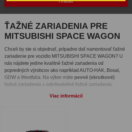
ŤAŽNÉ ZARIADENIA PRE
MITSUBISHI SPACE WAGON
Chceli by ste si objednať, prípadne dať namontovať ťažné
zariadenie pre vozidlo MITSUBISHI SPACE WAGON? U
nás nájdete jedine kvalitné ťažné zariadenia od
popredných výrobcov ako napríklad AUTO-HAK, Bosal,
GDW a Westfalia. Na výber máte
pevné (skrutkové)
ťažné zariadenia
a
odnímateľné ťažné zariadenia
-
bajonetový systém alebo vertikálny automatický systém.
Viac informácií
Pre správnu funkčnosť ťažného zariadenia je nutné vybrať
si aj
elektroinštaláciu
, ktorú nájdete pri detaile každého
ťažného zariadenia. Takisto si môžete pri produkte zvoliť
montáž ťažného zariadenia
na jednej z našich prevádzok -
Ivachnová, Senec alebo Prešov.