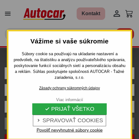


Kontakt

Vážime si vaše súkromie
Súbory cookie sa používajú na ukladanie nastavení a
Hľadám ťažné pre auto
predvolieb, na štatistiku a analýzu používateľského správania,
poskytovanie funkcií sociálnych sietí a personalizáciu obsahu
a reklám. Súhlas poskytujete spoločnosti AUTOCAR - Ťažné
MITSUBISHI
zariadenia, s.r.o.
Zásady ochrany súkromných údajov
SPACE WAGON
Viac informácií
Karoséria
PRIJAŤ VŠETKO

SPRAVOVAŤ COOKIES

Rok výroby
Povoliť nevyhnutné súbory cookie