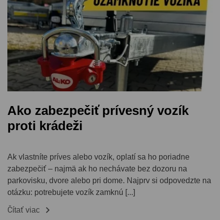
Ako zabezpečiť prívesný vozík
proti krádeži
Ak vlastníte príves alebo vozík, oplatí sa ho poriadne
zabezpečiť – najmä ak ho nechávate bez dozoru na
parkovisku, dvore alebo pri dome. Najprv si odpovedzte na
otázku: potrebujete vozík zamknú [...]

Čítať viac