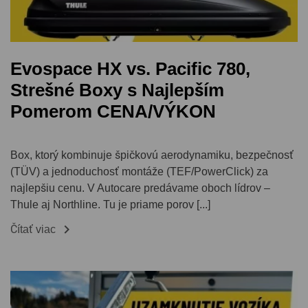
Evospace HX vs. Pacific 780,
Strešné Boxy s Najlepším
Pomerom CENA/VÝKON
Box, ktorý kombinuje špičkovú aerodynamiku, bezpečnosť
(TÜV) a jednoduchosť montáže (TEF/PowerClick) za
najlepšiu cenu. V Autocare predávame oboch lídrov –
Thule aj Northline. Tu je priame porov [...]

Čítať viac