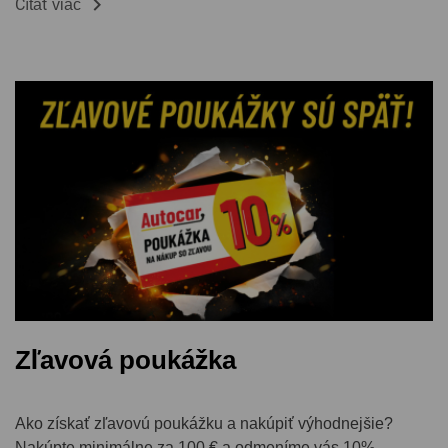

Čítať viac
Zľavová poukážka
Ako získať zľavovú poukážku a nakúpiť výhodnejšie?
Nakúpte minimálne za 100 € a odmeníme vás 10%