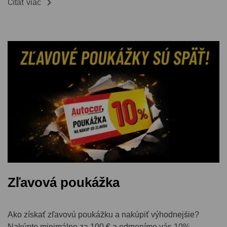

Čítať viac
Zľavová poukážka
Ako získať zľavovú poukážku a nakúpiť výhodnejšie?
Nakúpte minimálne za 100 € a odmeníme vás 10%