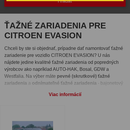
ŤAŽNÉ ZARIADENIA PRE
CITROEN EVASION
Chceli by ste si objednať, prípadne dať namontovať ťažné
zariadenie pre vozidlo CITROEN EVASION? U nás
nájdete jedine kvalitné ťažné zariadenia od popredných
výrobcov ako napríklad AUTO-HAK, Bosal, GDW a
Westfalia. Na výber máte
pevné (skrutkové) ťažné
zariadenia
a
odnímateľné ťažné zariadenia
- bajonetový
systém alebo vertikálny automatický systém.
Viac informácií
Pre správnu funkčnosť ťažného zariadenia je nutné vybrať
si aj
elektroinštaláciu
, ktorú nájdete pri detaile každého
ťažného zariadenia. Takisto si môžete pri produkte zvoliť
montáž ťažného zariadenia
na jednej z našich prevádzok -
Ivachnová, Senec alebo Prešov.