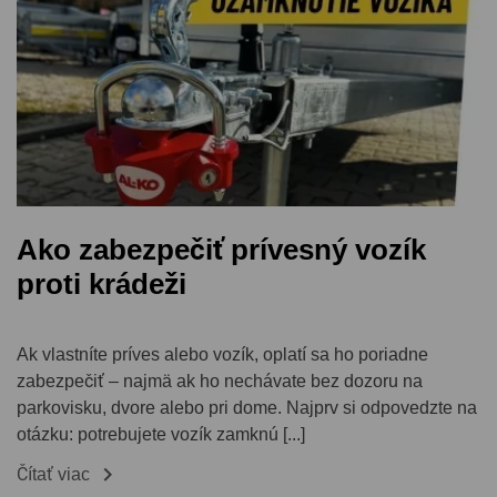
Ako zabezpečiť prívesný vozík
proti krádeži
Ak vlastníte príves alebo vozík, oplatí sa ho poriadne
zabezpečiť – najmä ak ho nechávate bez dozoru na
parkovisku, dvore alebo pri dome. Najprv si odpovedzte na
otázku: potrebujete vozík zamknú [...]

Čítať viac