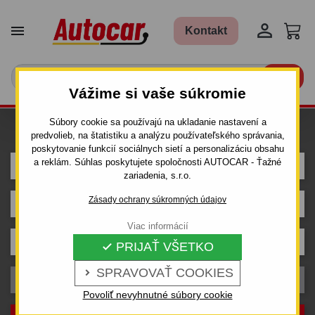


Kontakt

Vážime si vaše súkromie
Súbory cookie sa používajú na ukladanie nastavení a
Hľadám ťažné pre auto
predvolieb, na štatistiku a analýzu používateľského správania,
poskytovanie funkcií sociálnych sietí a personalizáciu obsahu
a reklám. Súhlas poskytujete spoločnosti AUTOCAR - Ťažné
CITROEN
zariadenia, s.r.o.
Zásady ochrany súkromných údajov
EVASION
Viac informácií
Karoséria
PRIJAŤ VŠETKO

SPRAVOVAŤ COOKIES

Rok výroby
Povoliť nevyhnutné súbory cookie