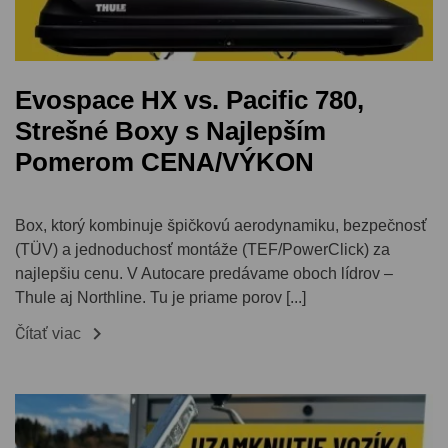
Evospace HX vs. Pacific 780,
Strešné Boxy s Najlepším
Pomerom CENA/VÝKON
Box, ktorý kombinuje špičkovú aerodynamiku, bezpečnosť
(TÜV) a jednoduchosť montáže (TEF/PowerClick) za
najlepšiu cenu. V Autocare predávame oboch lídrov –
Thule aj Northline. Tu je priame porov [...]

Čítať viac